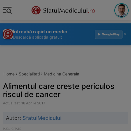
Întreabă rapid un medic
×
▶ GooglePlay
Descarcă aplicația gratuit
›
›
Home
Specialitati
Medicina Generala
Alimentul care creste periculos
riscul de cancer
Actualizat: 18 Aprilie 2017
Autor:
SfatulMedicului