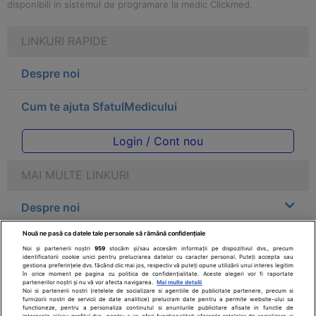
disponibili in sistemul de programare la medic Clickmed.
LINKURI RAPIDE
Despre noi
Cum te ajuta SfatulMedicului
Login / Cont nou
MAI MULTE LINKURI
Despre noi
Nouă ne pasă ca datele tale personale să rămână confidențiale
Legal
Noi și partenerii noștri
959
stocăm și/sau accesăm informații pe dispozitivul dvs., precum
identificatorii cookie unici pentru prelucrarea datelor cu caracter personal. Puteți accepta sau
gestiona preferințele dvs. făcând clic mai jos, respectiv vă puteți opune utilizării unui interes legitim
Drepturile consumatorului
în orice moment pe pagina cu politica de confidențialitate. Aceste alegeri vor fi raportate
partenerilor noștri și nu vă vor afecta navigarea.
Mai multe detalii
Noi si partenerii nostri (retelele de socializare si agentiile de publicitate partenere, precum si
furnizorii nostri de servicii de date analitice) prelucram date pentru a permite website-ului sa
Parteneri
functioneze, pentru a personaliza continutul si anunturile publicitare afisate in functie de
interesele si/sau profilul dvs., pentru a va oferi functionalitati aferente retelelor de socializare si