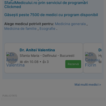
SfatulMedicului.ro prin serviciul de programări
Clickmed
Găsești peste 7500 de medici cu program disponibil
Alege medicul potrivit pentru:
Medicina generala
,
Medicina de familie
,
Ecografie
.
Dr. Anitei Valentina
Dr. 
Sfanta Maria - Delfinului - Bucuresti
Hype
📅 din 10.08 • 👍 3
📅 di
Rezervă
Mai multi medici >