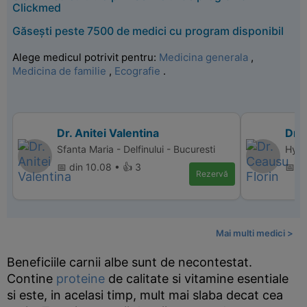
Clickmed
Găsești peste 7500 de medici cu program disponibil
Alege medicul potrivit pentru:
Medicina generala
,
Medicina de familie
,
Ecografie
.
Dr. Anitei Valentina
Dr. 
Sfanta Maria - Delfinului - Bucuresti
Hype
📅 din 10.08 • 👍 3
📅 di
Rezervă
Mai multi medici >
Beneficiile carnii albe sunt de necontestat.
Contine
proteine
de calitate si vitamine esentiale
si este, in acelasi timp, mult mai slaba decat cea