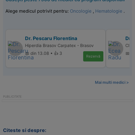
Alege medicul potrivit pentru:
Oncologie
,
Hematologie
.
Dr. Pescaru Florentina
Dr.
Hiperdia Brasov Carpatex - Brasov
Clini
📅 din 13.08 • 👍 3
📅 di
Rezervă
Mai multi medici >
Citeste si despre: