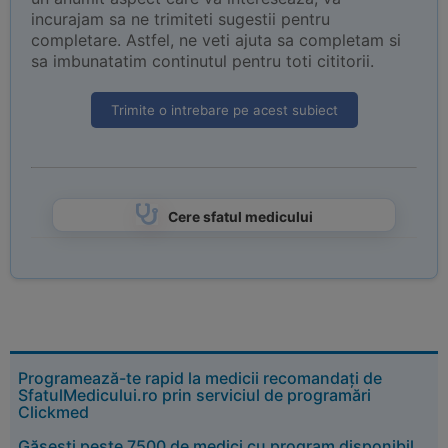
incurajam sa ne trimiteti sugestii pentru
completare. Astfel, ne veti ajuta sa completam si
sa imbunatatim continutul pentru toti cititorii.
Trimite o intrebare pe acest subiect
Cere sfatul medicului
Programează-te rapid la medicii recomandați de
SfatulMedicului.ro prin serviciul de programări
Clickmed
Găsești peste 7500 de medici cu program disponibil