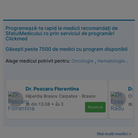
Programează-te rapid la medicii recomandați de
SfatulMedicului.ro prin serviciul de programări
Clickmed
Găsești peste 7500 de medici cu program disponibil
Alege medicul potrivit pentru:
Oncologie
,
Hematologie
.
Dr. Pescaru Florentina
Dr.
Hiperdia Brasov Carpatex - Brasov
Clini
📅 din 13.08 • 👍 3
📅 di
Rezervă
Mai multi medici >