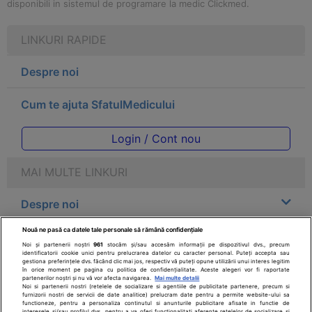
disponibili in sistemul de programare la medic Clickmed.
LINKURI RAPIDE
Despre noi
Cum te ajuta SfatulMedicului
Login / Cont nou
MAI MULTE LINKURI
Despre noi
Nouă ne pasă ca datele tale personale să rămână confidențiale
Legal
Noi și partenerii noștri
961
stocăm și/sau accesăm informații pe dispozitivul dvs., precum
identificatorii cookie unici pentru prelucrarea datelor cu caracter personal. Puteți accepta sau
gestiona preferințele dvs. făcând clic mai jos, respectiv vă puteți opune utilizării unui interes legitim
Drepturile consumatorului
în orice moment pe pagina cu politica de confidențialitate. Aceste alegeri vor fi raportate
partenerilor noștri și nu vă vor afecta navigarea.
Mai multe detalii
Noi si partenerii nostri (retelele de socializare si agentiile de publicitate partenere, precum si
furnizorii nostri de servicii de date analitice) prelucram date pentru a permite website-ului sa
Parteneri
functioneze, pentru a personaliza continutul si anunturile publicitare afisate in functie de
interesele si/sau profilul dvs., pentru a va oferi functionalitati aferente retelelor de socializare si