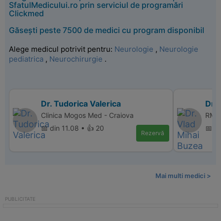
SfatulMedicului.ro prin serviciul de programări
Clickmed
Găsești peste 7500 de medici cu program disponibil
Alege medicul potrivit pentru:
Neurologie
,
Neurologie
pediatrica
,
Neurochirurgie
.
Dr. Tudorica Valerica
Dr.
Clinica Mogos Med - Craiova
RMN 
📅 din 11.08 • 👍 20
📅 d
Rezervă
Mai multi medici >