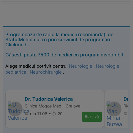
Programează-te rapid la medicii recomandați de
SfatulMedicului.ro prin serviciul de programări
Clickmed
Găsești peste 7500 de medici cu program disponibil
Alege medicul potrivit pentru:
Neurologie
,
Neurologie
pediatrica
,
Neurochirurgie
.
Dr. Tudorica Valerica
Dr.
Clinica Mogos Med - Craiova
RMN 
📅 din 11.08 • 👍 20
📅 d
Rezervă