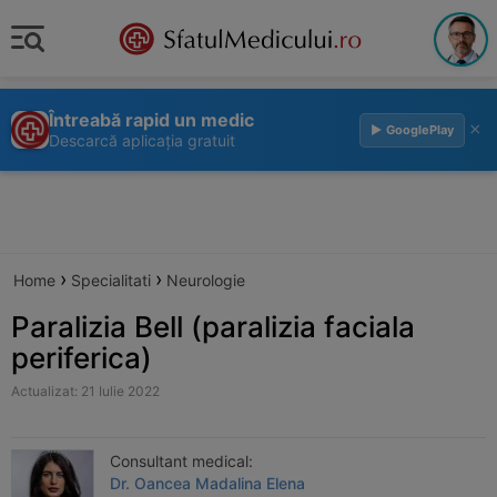
Întreabă rapid un medic
×
▶ GooglePlay
Descarcă aplicația gratuit
›
›
Home
Specialitati
Neurologie
Paralizia Bell (paralizia faciala
periferica)
Actualizat: 21 Iulie 2022
Consultant medical:
Dr. Oancea Madalina Elena