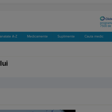
programa
7500 de 
anatate A-Z
Medicamente
Suplimente
Cauta medic
lui