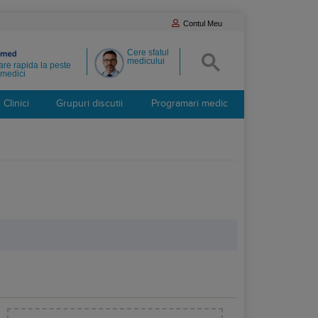
Contul Meu
Cere sfatul
medicului
re rapida la peste
medici
Clinici
Grupuri discutii
Programari medic