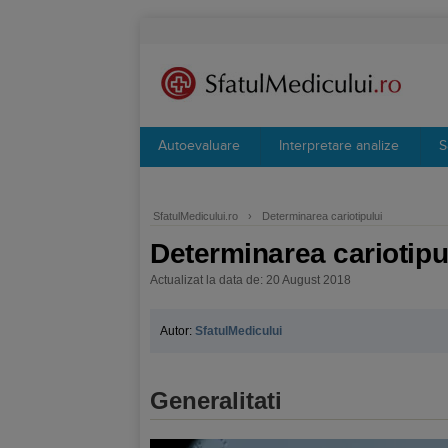
Autoevaluare
Interpretare analize
S
SfatulMedicului.ro
›
Determinarea cariotipului
Determinarea cariotipu
Actualizat la data de: 20 August 2018
Autor:
SfatulMedicului
Generalitati