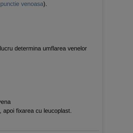
n
punctie venoasa
).
t lucru determina umflarea venelor
 vena
 apoi fixarea cu leucoplast.