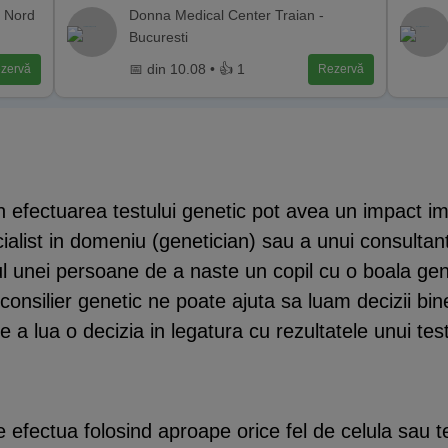
e Nord
Donna Medical Center Traian -
Bucuresti
📅 din 10.08 • 👍 1
zervă
Rezervă
n efectuarea testului genetic pot avea un impact im
alist in domeniu (genetician) sau a unui consulta
cul unei persoane de a naste un copil cu o boala ge
 consilier genetic ne poate ajuta sa luam decizii b
e a lua o decizia in legatura cu rezultatele unui tes
 efectua folosind aproape orice fel de celula sau t