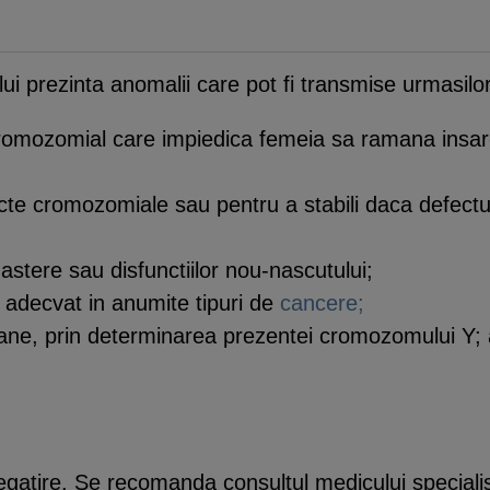
lui prezinta anomalii care pot fi transmise urmasilor
t cromozomial care impiedica femeia sa ramana insa
efecte cromozomiale sau pentru a stabili daca defec
nastere sau disfunctiilor nou-nascutului;
nt adecvat in anumite tipuri de
cancere;
soane, prin determinarea prezentei cromozomului Y; 
egatire. Se recomanda consultul medicului specialist