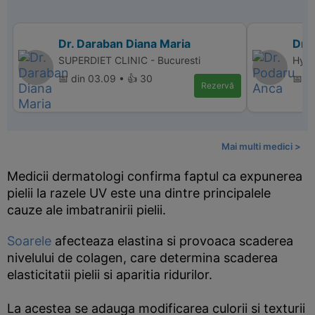
Dr. Daraban Diana Maria
Dr.
SUPERDIET CLINIC - Bucuresti
Hype
📅 din 03.09 • 👍 30
📅 di
Rezervă
Mai multi medici >
Medicii dermatologi confirma faptul ca expunerea
pielii la razele UV este una dintre principalele
cauze ale imbatranirii pielii.
Soarele
afecteaza elastina si provoaca scaderea
nivelului de colagen, care determina scaderea
elasticitatii pielii si aparitia ridurilor.
La acestea se adauga modificarea culorii si texturii