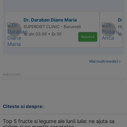
Dr. Daraban Diana Maria
Dr.
SUPERDIET CLINIC - Bucuresti
Hype
📅 din 03.09 • 👍 30
📅 di
Rezervă
Mai multi medici >
Citeste si despre:
Top 5 fructe si legume ale lunii iulie: ne ajuta sa
slabim si ne mentin sanatatea