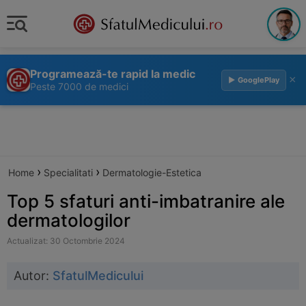
Programează-te rapid la medic
×
▶ GooglePlay
Peste 7000 de medici
›
›
Home
Specialitati
Dermatologie-Estetica
Top 5 sfaturi anti-imbatranire ale
dermatologilor
Actualizat: 30 Octombrie 2024
Autor:
SfatulMedicului