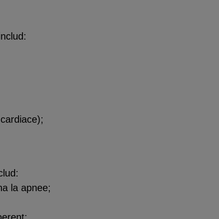
nclud:
 cardiace);
clud:
ana la apnee;
oerent;