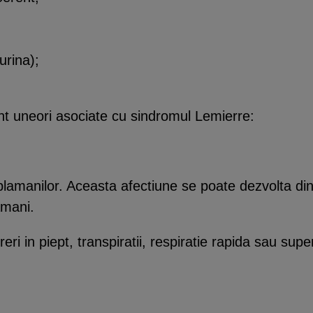
urina);
unt uneori asociate cu sindromul Lemierre:
 plamanilor. Aceasta afectiune se poate dezvolta d
amani.
i in piept, transpiratii, respiratie rapida sau super