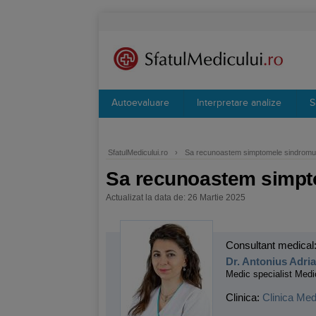
Autoevaluare
Interpretare analize
S
SfatulMedicului.ro
›
Sa recunoastem simptomele sindromul
Sa recunoastem simpt
Actualizat la data de: 26 Martie 2025
Consultant medical
Dr. Antonius Adri
Medic specialist Medi
Clinica:
Clinica Med