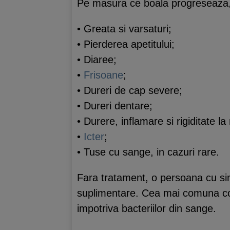
Pe masura ce boala progreseaza,
• Greata si varsaturi;
• Pierderea apetitului;
• Diaree;
•
Frisoane
;
• Dureri de cap severe;
• Dureri dentare;
• Durere, inflamare si rigiditate la n
•
Icter
;
• Tuse cu sange, in cazuri rare.
Fara tratament, o persoana cu si
suplimentare. Cea mai comuna com
impotriva bacteriilor din sange.