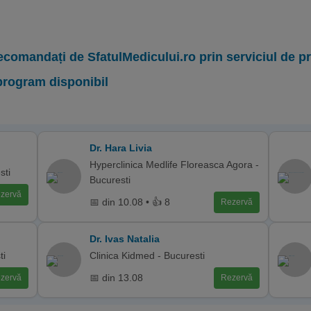
ecomandați de SfatulMedicului.ro prin serviciul de 
program disponibil
Dr. Hara Livia
Hyperclinica Medlife Floreasca Agora -
sti
Bucuresti
zervă
📅 din 10.08 • 👍 8
Rezervă
Dr. Ivas Natalia
ti
Clinica Kidmed - Bucuresti
📅 din 13.08
zervă
Rezervă