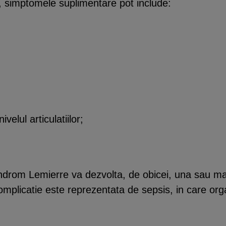
 simptomele suplimentare pot include:
ivelul articulatiilor;
ndrom Lemierre va dezvolta, de obicei, una sau mai
plicatie este reprezentata de sepsis, in care orga