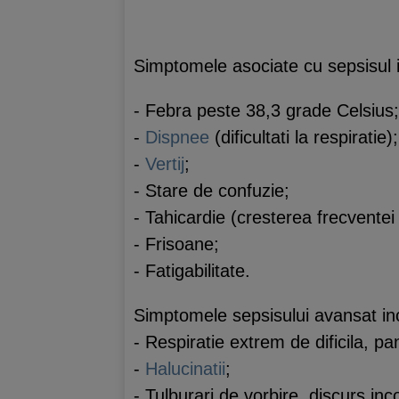
Simptomele asociate cu sepsisul i
- Febra peste 38,3 grade Celsius;
-
Dispnee
(dificultati la respiratie);
-
Vertij
;
- Stare de confuzie;
- Tahicardie (cresterea frecventei
- Frisoane;
- Fatigabilitate.
Simptomele sepsisului avansat in
- Respiratie extrem de dificila, p
-
Halucinatii
;
- Tulburari de vorbire, discurs inc