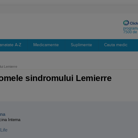
programa
7500 de 
anatate A-Z
Medicamente
Suplimente
Cauta medic
ui Lemierre
omele sindromului Lemierre
:
ana
cina Interna
Life