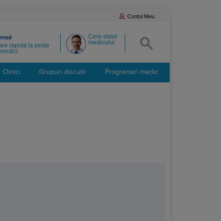
Contul Meu
Cere sfatul
medicului
re rapida la peste
medici
Clinici
Grupuri discutii
Programari medic