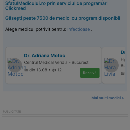
SfatulMedicului.ro prin serviciul de programări
Clickmed
Găsești peste 7500 de medici cu program disponibil
Alege medicul potrivit pentru:
Infectioase
.
Dr. 
Dr. Adriana Motoc
Hype
Centrul Medical Veridia - Bucuresti
Bucu
📅 din 13.08 • 👍 12
Rezervă
📅 d
Mai multi medici >