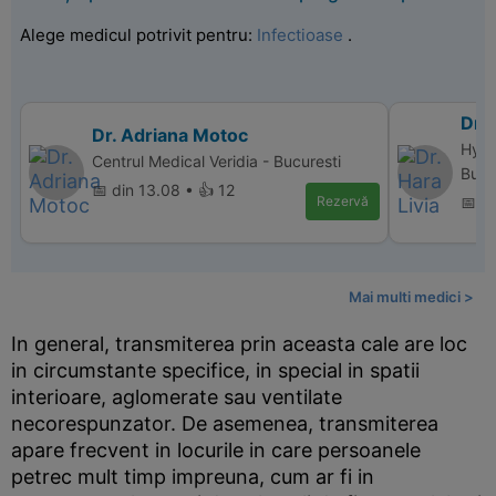
Alege medicul potrivit pentru:
Infectioase
.
Dr. 
Dr. Adriana Motoc
Hype
Centrul Medical Veridia - Bucuresti
Bucu
📅 din 13.08 • 👍 12
Rezervă
📅 d
Mai multi medici >
In general, transmiterea prin aceasta cale are loc
in circumstante specifice, in special in spatii
interioare, aglomerate sau ventilate
necorespunzator. De asemenea, transmiterea
apare frecvent in locurile in care persoanele
petrec mult timp impreuna, cum ar fi in