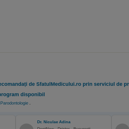
ecomandați de SfatulMedicului.ro prin serviciul de 
program disponibil
,
Parodontologie
.
Dr. Niculae Adina
DentNow - Dristor - Bucuresti