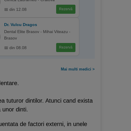
📅 din 12.08
Rezervă
Dr. Vulcu Dragos
Dental Elite Brasov - Mihai Viteazu -
Brasov
📅 din 08.08
Rezervă
Mai multi medici >
dentare.
 tuturor dintilor. Atunci cand exista
unor dinti.
entata de factori externi, in unele