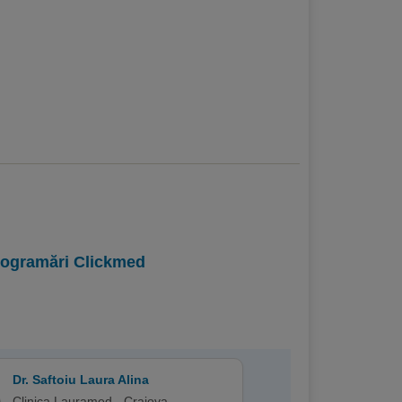
programări Clickmed
Dr. Saftoiu Laura Alina
Clinica Lauramed - Craiova