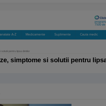
programa
7500 de 
anatate A-Z
Medicamente
Suplimente
Cauta medic
olutii pentru lipsa dintilor
e, simptome si solutii pentru lipsa
?