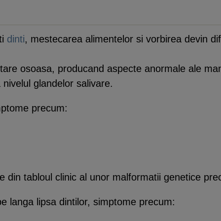
ti
dinti
, mestecarea alimentelor si vorbirea devin difi
tare osoasa, producand aspecte anormale ale mandi
a nivelul glandelor salivare.
imptome precum:
 din tabloul clinic al unor malformatii genetice pr
pe langa lipsa dintilor, simptome precum: