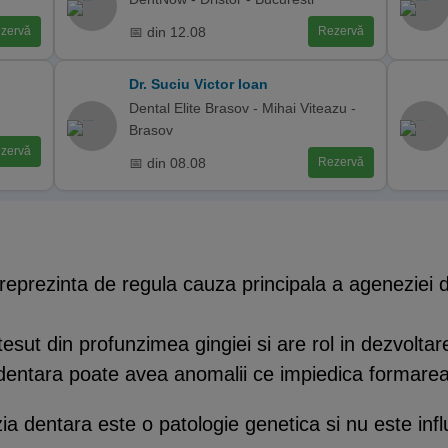
📅 din 12.08
zervă
Rezervă
Dr. Suciu Victor Ioan
Dental Elite Brasov - Mihai Viteazu -
Brasov
zervă
📅 din 08.08
Rezervă
reprezinta de regula cauza principala a ageneziei 
ut din profunzimea gingiei si are rol in dezvoltarea
dentara poate avea anomalii ce impiedica formarea 
a dentara este o patologie genetica si nu este influ