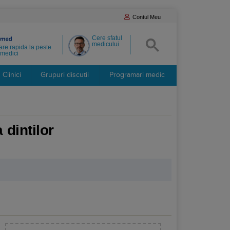
Contul Meu
Cere sfatul
medicului
re rapida la peste
medici
Clinici
Grupuri discutii
Programari medic
 dintilor