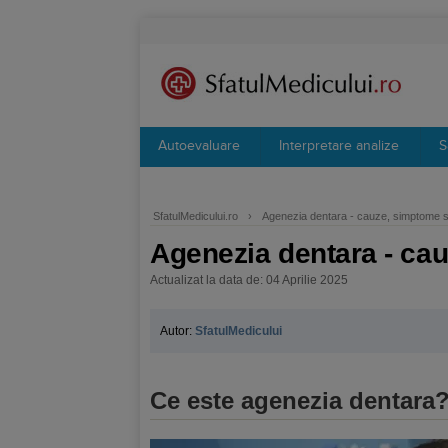
Autoevaluare
Interpretare analize
S
SfatulMedicului.ro
›
Agenezia dentara - cauze, simptome si s
Agenezia dentara - cauz
Actualizat la data de: 04 Aprilie 2025
Autor:
SfatulMedicului
Ce este agenezia dentara