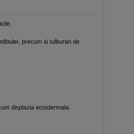
cile.
bulei, precum si tulburari de
ecum displazia ectodermala.