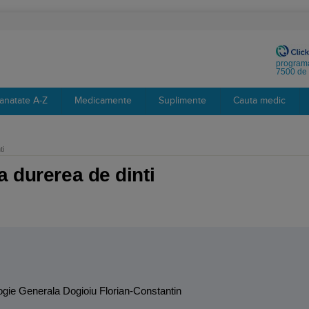
programa
7500 de 
anatate A-Z
Medicamente
Suplimente
Cauta medic
ti
a durerea de dinti
logie Generala Dogioiu Florian-Constantin