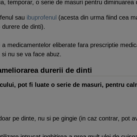
a, temporar, o serie de masuri pentru diminuarea d
ofenul sau
ibuprofenul
(acesta din urma fiind cea m
 durere de dinti).
 si a medicamentelor eliberate fara prescriptie medic
a si nu se va face abuz.
meliorarea durerii de dinti
cului, pot fi luate o serie de masuri, pentru ca
oar pe dinte, nu si pe gingie (in caz contrar, pot ave
tilizare intrucat inghitirea a prea mult ulei de cuiso