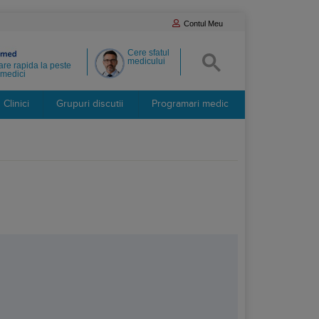
Contul Meu
Cere sfatul
medicului
re rapida la peste
medici
Clinici
Grupuri discutii
Programari medic