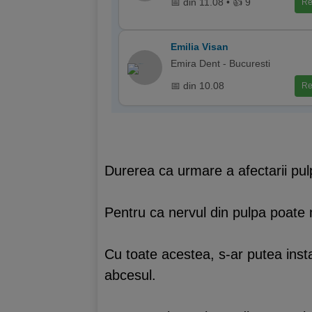
📅 din 11.08 • 👍 9
Re
Emilia Visan
Emira Dent - Bucuresti
📅 din 10.08
Re
Durerea ca urmare a afectarii pulpe
Pentru ca nervul din pulpa poate m
Cu toate acestea, s-ar putea insta
abcesul.