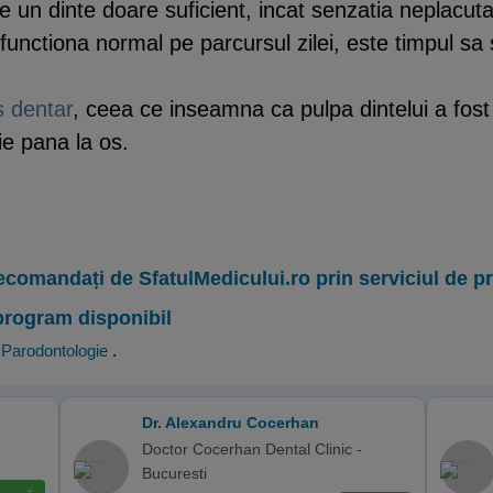
re un dinte doare suficient, incat senzatia neplacu
unctiona normal pe parcursul zilei, este timpul sa s
 dentar
, ceea ce inseamna ca pulpa dintelui a fost 
ie pana la os.
ecomandați de SfatulMedicului.ro prin serviciul de 
program disponibil
,
Parodontologie
.
Dr. Alexandru Cocerhan
Doctor Cocerhan Dental Clinic -
Bucuresti