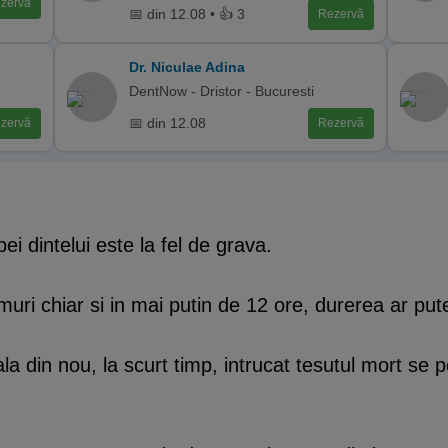
zervă
📅 din 12.08 • 👍 3
Rezervă
Dr. Niculae Adina
DentNow - Dristor - Bucuresti
📅 din 12.08
zervă
Rezervă
i dintelui este la fel de grava.
uri chiar si in mai putin de 12 ore, durerea ar put
la din nou, la scurt timp, intrucat tesutul mort se 