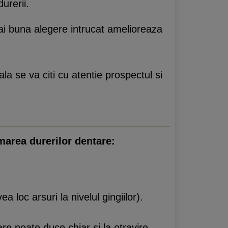
urerii.
ai buna alegere intrucat amelioreaza
ala se va citi cu atentie prospectul si
lmarea durerilor dentare:
a loc arsuri la nivelul gingiilor).
are poate duce chiar si la otravire.