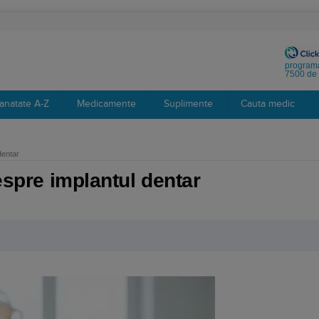
programa
7500 de 
anatate A-Z
Medicamente
Suplimente
Cauta medic
dentar
despre implantul dentar