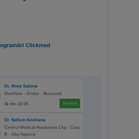
programări Clickmed
Dr. Iftimi Sabina
DentNow - Dristor - Bucuresti
📅 din 10.08
Rezervă
Dr. Sallum Andriana
Centrul Medical Anastasios Cluj - Corp
B - Cluj-Napoca