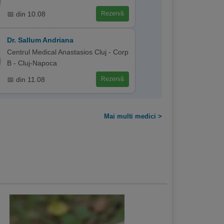
📅 din 10.08
Rezervă
Dr. Sallum Andriana
Centrul Medical Anastasios Cluj - Corp
B - Cluj-Napoca
📅 din 11.08
Rezervă
Mai multi medici >