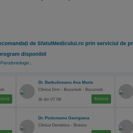
ecomandați de SfatulMedicului.ro prin serviciul de 
program disponibil
,
Parodontologie
.
Dr. Barbuliceanu Ana Maria
sti
Clinica Drm - Bucuresti - Bucuresti
📅 din 07.08
zervă
Rezervă
Dr. Podoreanu Georgiana
Clinica Dentetico - Brasov