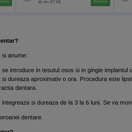
📅 din 07.08
zervă
Rezervă
dentar?
e si anume:
 se introduce in tesutul osos si in gingie implantul d
 si dureaza aproximativ o ora. Procedura este lipsi
actia dentara.
 integreaza si dureaza de la 3 la 6 luni. Se va mont
coroanei dentare.