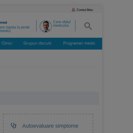
Contul Meu
Cere sfatul
medicului
re rapida la peste
medici
Clinici
Grupuri discutii
Programari medic
Autoevaluare simptome