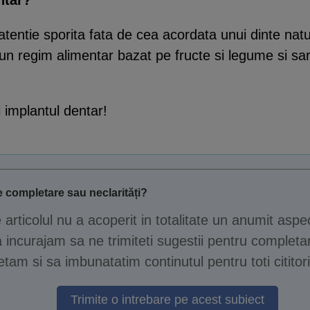
ntar?
entie sporita fata de cea acordata unui dinte natur
 un regim alimentar bazat pe fructe si legume si sar
 implantul dentar!
 completare sau neclarități?
e articolul nu a acoperit in totalitate un anumit aspe
 incurajam sa ne trimiteti sugestii pentru completar
tam si sa imbunatatim continutul pentru toti cititori
Trimite o intrebare pe acest subiect