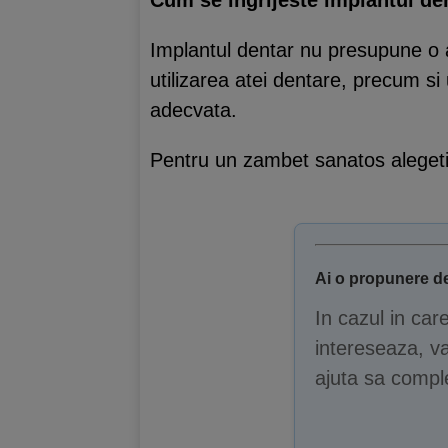
Cum se ingrijeste implantul de
Implantul dentar nu presupune o at
utilizarea atei dentare, precum si
adecvata.
Pentru un zambet sanatos alegeti
Ai o propunere de
In cazul in car
intereseaza, va
ajuta sa comple