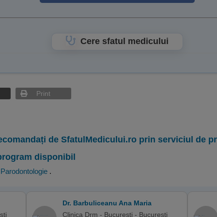
Cere sfatul medicului
Print
ecomandați de SfatulMedicului.ro prin serviciul de 
program disponibil
,
Parodontologie
.
Dr. Barbuliceanu Ana Maria
sti
Clinica Drm - Bucuresti - Bucuresti