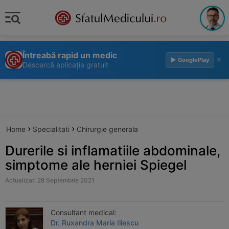
Întreabă rapid un medic
×
▶ GooglePlay
Descarcă aplicația gratuit
›
›
Home
Specialitati
Chirurgie generala
Durerile si inflamatiile abdominale,
simptome ale herniei Spiegel
Actualizat: 28 Septembrie 2021
Consultant medical:
Dr. Ruxandra Maria Iliescu