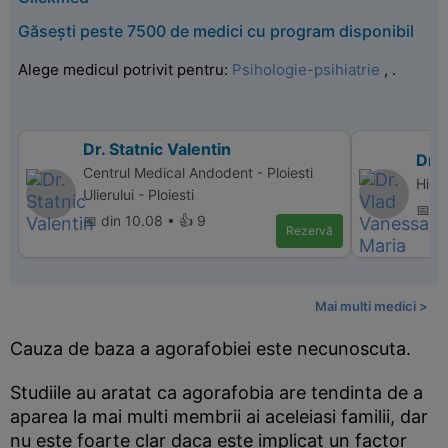
Găsești peste 7500 de medici cu program disponibil
Alege medicul potrivit pentru:
Psihologie-psihiatrie
,
.
Dr. Statnic Valentin
Dr.
Centrul Medical Andodent - Ploiesti
Hiper
Ulierului - Ploiesti
📅 d
📅 din 10.08 • 👍 9
Rezervă
Mai multi medici >
Cauza de baza a agorafobiei este necunoscuta.
Studiile au aratat ca agorafobia are tendinta de a
aparea la mai multi membrii ai aceleiasi familii, dar
nu este foarte clar daca este implicat un factor