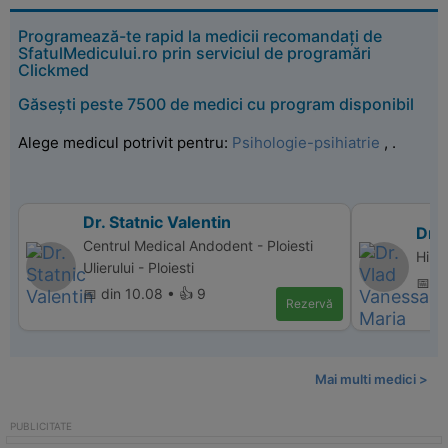
Programează-te rapid la medicii recomandați de
SfatulMedicului.ro prin serviciul de programări
Clickmed
Găsești peste 7500 de medici cu program disponibil
Alege medicul potrivit pentru:
Psihologie-psihiatrie
,
.
Dr. Statnic Valentin
Dr.
Centrul Medical Andodent - Ploiesti
Hiper
Ulierului - Ploiesti
📅 d
📅 din 10.08 • 👍 9
Rezervă
Mai multi medici >