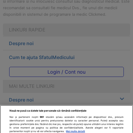
si informare si nu inlocuiesc consultul sau diagnosticul medical. Este
recomandat sa consultati fie medicul Dvs., fie unul din medicii
disponibili in sistemul de programare la medic Clickmed.
LINKURI RAPIDE
Despre noi
Cum te ajuta SfatulMedicului
Login / Cont nou
MAI MULTE LINKURI
Despre noi
Nouă ne pasă ca datele tale personale să rămână confidențiale
Legal
Noi și partenerii noștri
961
stocăm și/sau accesăm informații pe dispozitivul dvs., precum
identificatorii cookie unici pentru prelucrarea datelor cu caracter personal. Puteți accepta sau
gestiona preferințele dvs. făcând clic mai jos, respectiv vă puteți opune utilizării unui interes legitim
Drepturile consumatorului
în orice moment pe pagina cu politica de confidențialitate. Aceste alegeri vor fi raportate
partenerilor noștri și nu vă vor afecta navigarea.
Mai multe detalii