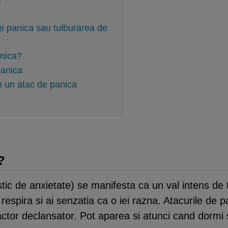
de panica sau tulburarea de
anica?
panica
e un atac de panica
?
tic de anxietate) se manifesta ca un val intens de 
i respira si ai senzatia ca o iei razna. Atacurile de 
actor declansator. Pot aparea si atunci cand dormi 