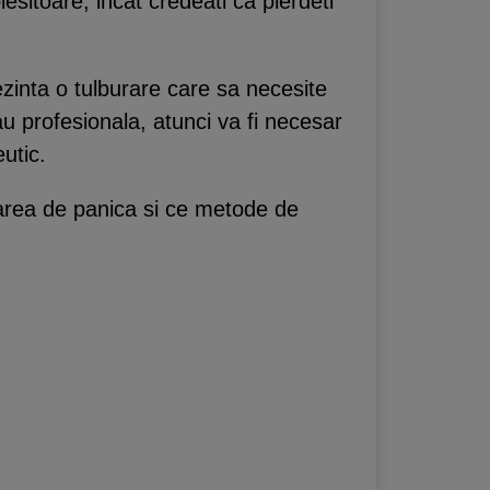
sitoare, incat credeati ca pierdeti
ezinta o tulburare care sa necesite
au profesionala, atunci va fi necesar
utic.
rarea de panica si ce metode de