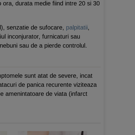
ora, durata medie fiind intre 20 si 30
d), senzatie de sufocare,
palpitatii
,
l inconjurator, furnicaturi sau
innebuni sau de a pierde controlul.
mptomele sunt atat de severe, incat
tacuri de panica recurente viziteaza
ie amenintatoare de viata (infarct