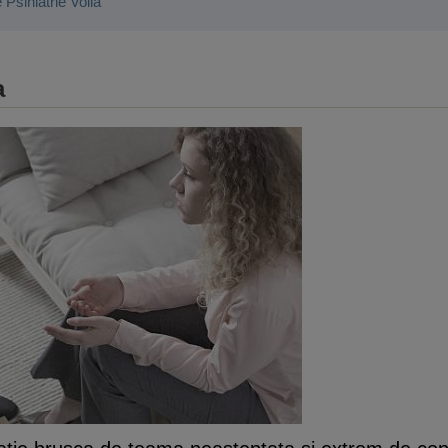
e Psihiatrie Voila
a