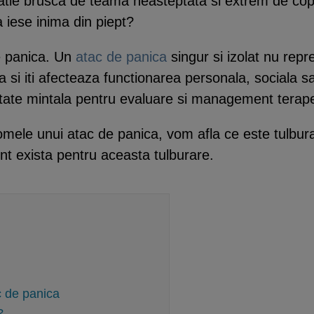
tie brusca de teama neasteptata si extrem de cople
a iese inima din piept?
e panica. Un
atac de panica
singur si izolat nu repr
 si iti afecteaza functionarea personala, sociala s
natate mintala pentru evaluare si management terape
omele unui atac de panica, vom afla ce este tulbu
nt exista pentru aceasta tulburare.
c de panica
?