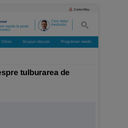
Contul Meu
Cere sfatul
medicului
re rapida la peste
medici
Clinici
Grupuri discutii
Programari medic
espre tulburarea de