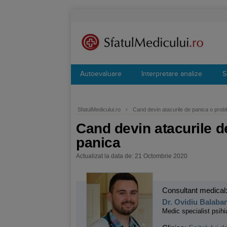
Autoevaluare
Interpretare analize
S
SfatulMedicului.ro
›
Cand devin atacurile de panica o prob
Cand devin atacurile d
panica
Actualizat la data de: 21 Octombrie 2020
Consultant medical
Dr. Ovidiu Balaba
Medic specialist psihi