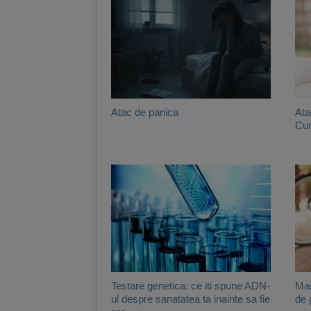
Atac de panica
Ata
Cum
Testare genetica: ce iti spune ADN-
Mas
ul despre sanatatea ta inainte sa fie
de 