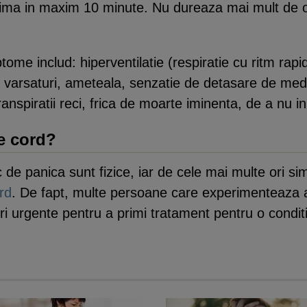
xima in maxim 10 minute. Nu dureaza mai mult de o 
ome includ: hiperventilatie (respiratie cu ritm rapi
u varsaturi, ameteala, senzatie de detasare de mediu
ranspiratii reci, frica de moarte iminenta, de a nu 
e cord?
 de panica sunt fizice, iar de cele mai multe ori si
rd
. De fapt, multe persoane care experimenteaza a
ri urgente pentru a primi tratament pentru o condit