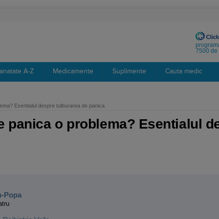
programa
7500 de 
anatate A-Z
Medicamente
Suplimente
Cauta medic
lema? Esentialul despre tulburarea de panica
e panica o problema? Esentialul d
:
n-Popa
atru