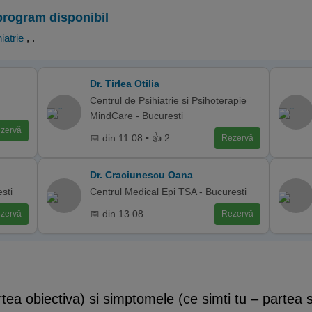
program disponibil
iatrie
,
.
Dr. Tirlea Otilia
Centrul de Psihiatrie si Psihoterapie
MindCare - Bucuresti
zervă
📅 din 11.08 • 👍 2
Rezervă
Dr. Craciunescu Oana
esti
Centrul Medical Epi TSA - Bucuresti
📅 din 13.08
zervă
Rezervă
tea obiectiva) si simptomele (ce simti tu – partea 