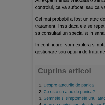
Ati experimentat vreodata o senza
controlul, ca va sufocati sau ca v
Cel mai probabil a fost un atac d
tratament. Insa daca ele se repeta
sa consultati un specialist in sa
In continuare, vom explora simpt
gestionare sau optiuni de tratame
Cuprins articol
Despre atacurile de panica
Ce este un atac de panica?
Semnele si simptomele unui ata
Atac de panica sau atac de cord