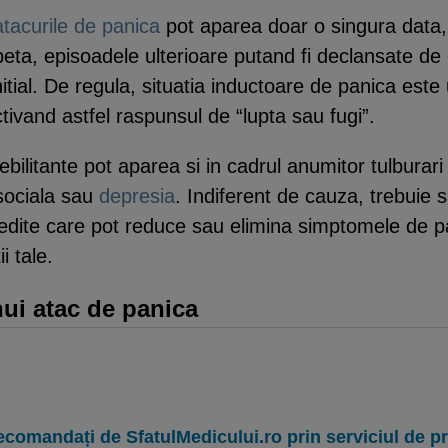
atacurile de panica
pot aparea doar o singura data, 
eta, episoadele ulterioare putand fi declansate de 
itial. De regula, situatia inductoare de panica este 
tivand astfel raspunsul de “lupta sau fugi”.
ebilitante pot aparea si in cadrul anumitor tulbura
sociala sau
depresia
. Indiferent de cauza, trebuie
ovedite care pot reduce sau elimina simptomele de pan
i tale.
ui atac de panica
ecomandați de SfatulMedicului.ro prin serviciul de 