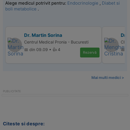
Alege medicul potrivit pentru:
Endocrinologie
,
Diabet si
boli metabolice
.
Dr. Martin Sorina
Dr.
Centrul Medical Pronia - Bucuresti
Clin
📅 din 09.09 • 👍 4
📅 d
Rezervă
Mai multi medici >
Citeste si despre: