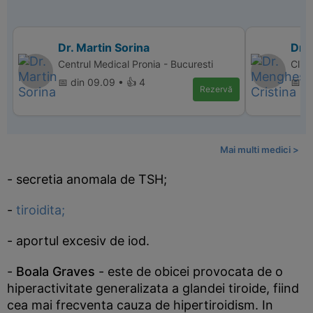
Dr. Martin Sorina
Dr.
Centrul Medical Pronia - Bucuresti
Clin
📅 din 09.09 • 👍 4
📅 d
Rezervă
Mai multi medici >
- secretia anomala de TSH;
-
tiroidita;
- aportul excesiv de iod.
-
Boala Graves
- este de obicei provocata de o
hiperactivitate generalizata a glandei tiroide, fiind
cea mai frecventa cauza de hipertiroidism. In