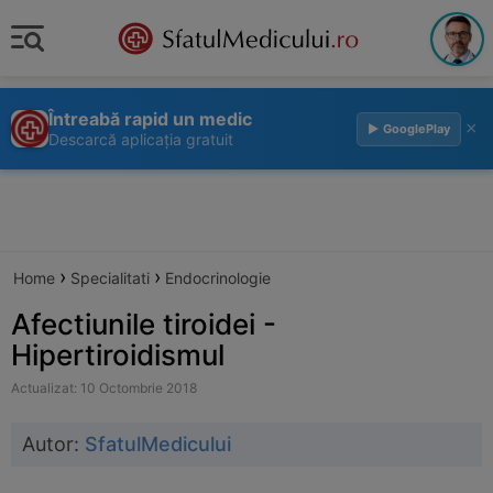
Întreabă rapid un medic
×
▶ GooglePlay
Descarcă aplicația gratuit
›
›
Home
Specialitati
Endocrinologie
Afectiunile tiroidei -
Hipertiroidismul
Actualizat: 10 Octombrie 2018
Autor:
SfatulMedicului