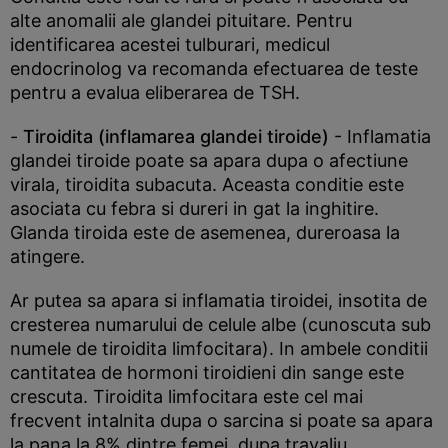
alte anomalii ale glandei pituitare. Pentru
identificarea acestei tulburari, medicul
endocrinolog va recomanda efectuarea de teste
pentru a evalua eliberarea de TSH.
-
Tiroidita (inflamarea glandei tiroide)
- Inflamatia
glandei tiroide poate sa apara dupa o afectiune
virala, tiroidita subacuta. Aceasta conditie este
asociata cu febra si dureri in gat la inghitire.
Glanda tiroida este de asemenea, dureroasa la
atingere.
Ar putea sa apara si inflamatia tiroidei, insotita de
cresterea numarului de celule albe (cunoscuta sub
numele de tiroidita limfocitara). In ambele conditii
cantitatea de hormoni tiroidieni din sange este
crescuta. Tiroidita limfocitara este cel mai
frecvent intalnita dupa o sarcina si poate sa apara
la pana la 8% dintre femei, dupa travaliu.