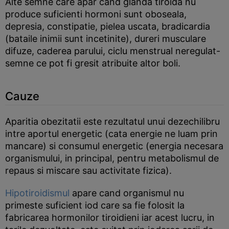
Alte semne care apar cand glanda tiroida nu
produce suficienti hormoni sunt oboseala,
depresia, constipatie, pielea uscata, bradicardia
(bataile inimii sunt incetinite), dureri musculare
difuze, caderea parului, ciclu menstrual neregulat-
semne ce pot fi gresit atribuite altor boli.
Cauze
Aparitia obezitatii este rezultatul unui dezechilibru
intre aportul energetic (cata energie ne luam prin
mancare) si consumul energetic (energia necesara
organismului, in principal, pentru metabolismul de
repaus si miscare sau activitate fizica).
Hipotiroidismul
apare cand organismul nu
primeste suficient iod care sa fie folosit la
fabricarea hormonilor tiroidieni iar acest lucru, in