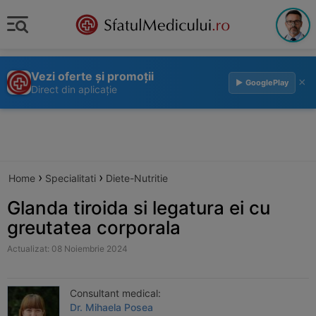
Vezi oferte și promoții
×
▶ GooglePlay
Direct din aplicație
›
›
Home
Specialitati
Diete-Nutritie
Glanda tiroida si legatura ei cu
greutatea corporala
Actualizat: 08 Noiembrie 2024
Consultant medical:
Dr. Mihaela Posea