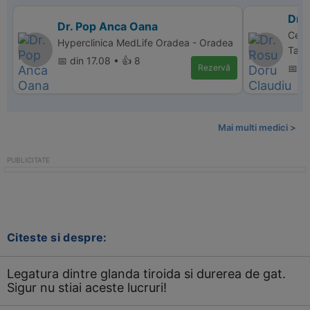
Dr.
Dr. Pop Anca Oana
Cent
Hyperclinica MedLife Oradea - Oradea
Targ
📅 din 17.08 • 👍 8
Rezervă
📅 d
Mai multi medici >
Citeste si despre:
Legatura dintre glanda tiroida si durerea de gat.
Sigur nu stiai aceste lucruri!