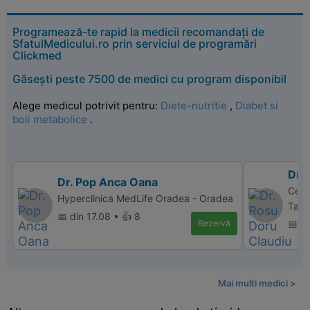
Programează-te rapid la medicii recomandați de
SfatulMedicului.ro prin serviciul de programări
Clickmed
Găsești peste 7500 de medici cu program disponibil
Alege medicul potrivit pentru:
Diete-nutritie
,
Diabet si
boli metabolice
.
Dr.
Dr. Pop Anca Oana
Cent
Hyperclinica MedLife Oradea - Oradea
Targ
📅 din 17.08 • 👍 8
Rezervă
📅 d
Mai multi medici >