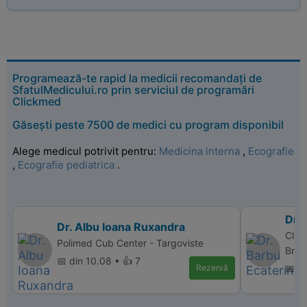
Programează-te rapid la medicii recomandați de
SfatulMedicului.ro prin serviciul de programări
Clickmed
Găsești peste 7500 de medici cu program disponibil
Alege medicul potrivit pentru:
Medicina interna
,
Ecografie
,
Ecografie pediatrica
.
Dr. 
Dr. Albu Ioana Ruxandra
Clin
Polimed Cub Center - Targoviste
Brail
📅 din 10.08 • 👍 7
Rezervă
📅 d