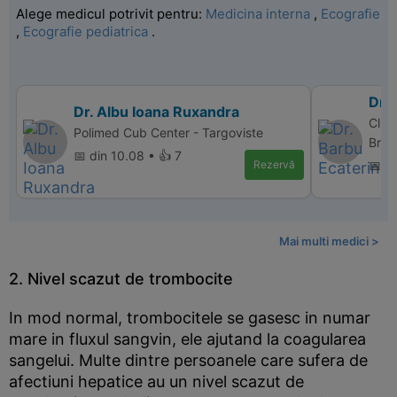
Alege medicul potrivit pentru:
Medicina interna
,
Ecografie
,
Ecografie pediatrica
.
Dr. 
Dr. Albu Ioana Ruxandra
Clin
Polimed Cub Center - Targoviste
Brail
📅 din 10.08 • 👍 7
Rezervă
📅 d
Mai multi medici >
2. Nivel scazut de trombocite
In mod normal, trombocitele se gasesc in numar
mare in fluxul sangvin, ele ajutand la coagularea
sangelui. Multe dintre persoanele care sufera de
afectiuni hepatice au un nivel scazut de