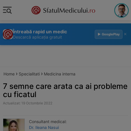
Întreabă rapid un medic
×
▶ GooglePlay
Descarcă aplicația gratuit
›
›
Home
Specialitati
Medicina interna
7 semne care arata ca ai probleme
cu ficatul
Actualizat: 19 Octombrie 2022
Consultant medical:
Dr. Ileana Nasui