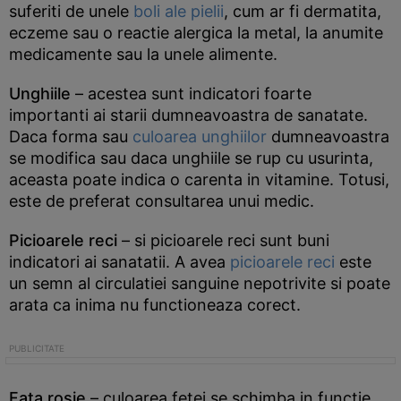
suferiti de unele
boli ale pielii
, cum ar fi dermatita,
eczeme sau o reactie alergica la metal, la anumite
medicamente sau la unele alimente.
Unghiile
– acestea sunt indicatori foarte
importanti ai starii dumneavoastra de sanatate.
Daca forma sau
culoarea unghiilor
dumneavoastra
se modifica sau daca unghiile se rup cu usurinta,
aceasta poate indica o carenta in vitamine. Totusi,
este de preferat consultarea unui medic.
Picioarele reci
– si picioarele reci sunt buni
indicatori ai sanatatii. A avea
picioarele reci
este
un semn al circulatiei sanguine nepotrivite si poate
arata ca inima nu functioneaza corect.
Fata rosie
– culoarea fetei se schimba in functie