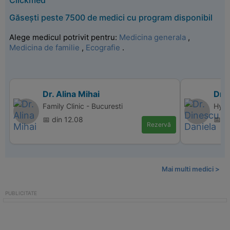
Clickmed
Găsești peste 7500 de medici cu program disponibil
Alege medicul potrivit pentru:
Medicina generala
,
Medicina de familie
,
Ecografie
.
Dr. Alina Mihai
Dr.
Family Clinic - Bucuresti
Hype
📅 din 12.08
📅 d
Rezervă
Mai multi medici >