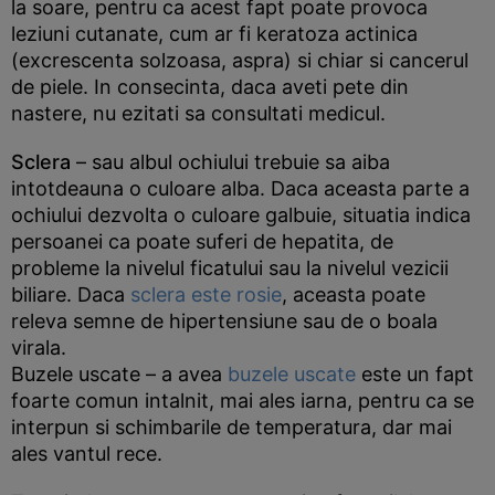
la soare, pentru ca acest fapt poate provoca
leziuni cutanate, cum ar fi keratoza actinica
(excrescenta solzoasa, aspra) si chiar si cancerul
de piele. In consecinta, daca aveti pete din
nastere, nu ezitati sa consultati medicul.
Sclera
– sau albul ochiului trebuie sa aiba
intotdeauna o culoare alba. Daca aceasta parte a
ochiului dezvolta o culoare galbuie, situatia indica
persoanei ca poate suferi de hepatita, de
probleme la nivelul ficatului sau la nivelul vezicii
biliare. Daca
sclera este rosie
, aceasta poate
releva semne de hipertensiune sau de o boala
virala.
Buzele uscate – a avea
buzele uscate
este un fapt
foarte comun intalnit, mai ales iarna, pentru ca se
interpun si schimbarile de temperatura, dar mai
ales vantul rece.