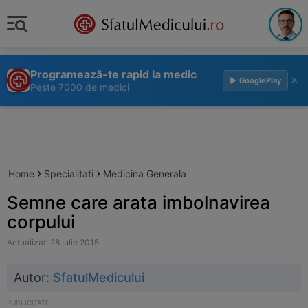
Programează-te rapid la medic
×
▶ GooglePlay
Peste 7000 de medici
›
›
Home
Specialitati
Medicina Generala
Semne care arata imbolnavirea
corpului
Actualizat: 28 Iulie 2015
Autor:
SfatulMedicului