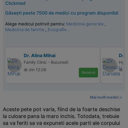
Clickmed
Găsești peste 7500 de medici cu program disponibil
Alege medicul potrivit pentru:
Medicina generala
,
Medicina de familie
,
Ecografie
.
Dr. Alina Mihai
Dr.
Family Clinic - Bucuresti
Hype
📅 din 12.08
📅 d
Rezervă
Mai multi medici >
Aceste pete pot varia, fiind de la foarte deschise
la culoare pana la maro inchis. Totodata, trebuie
sa va feriti sa va expuneti acele parti ale corpului