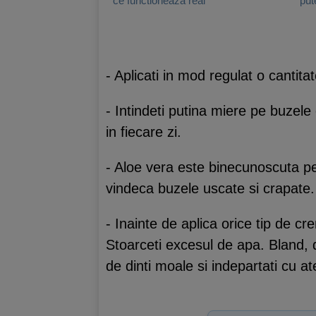
ce functioneaza real
pute
- Aplicati in mod regulat o cantit
- Intindeti putina miere pe buzele
in fiecare zi.
- Aloe vera este binecunoscuta pen
vindeca buzele uscate si crapate.
- Inainte de aplica orice tip de c
Stoarceti excesul de apa. Bland, d
de dinti moale si indepartati cu a