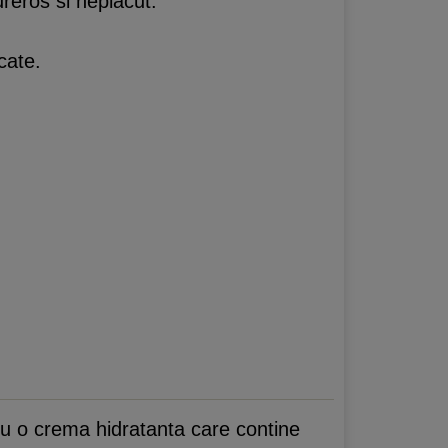
reros si neplacut.
cate.
 cu o crema hidratanta care contine