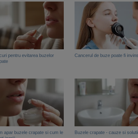
curi pentru evitarea buzelor
Cancerul de buze poate fi invin
pate
 apar buzele crapate si cum le
Buzele crapate - cauze si soluti