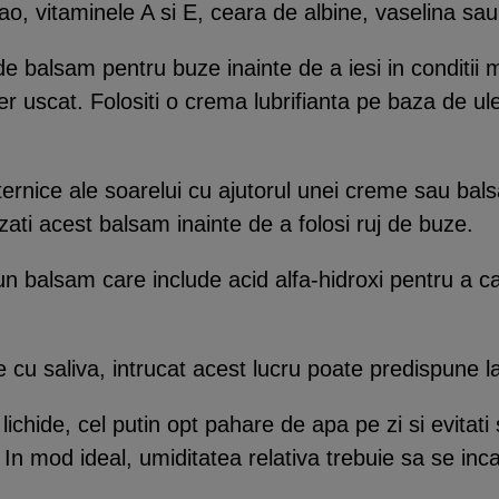
ao, vitaminele A si E, ceara de albine, vaselina sa
r de balsam pentru buze inainte de a iesi in conditi
aer uscat. Folositi o crema lubrifianta pe baza de u
uternice ale soarelui cu ajutorul unei creme sau ba
zati acest balsam inainte de a folosi ruj de buze.
 un balsam care include acid alfa-hidroxi pentru a c
e cu saliva, intrucat acest lucru poate predispune 
e lichide, cel putin opt pahare de apa pe zi si evitati
. In mod ideal, umiditatea relativa trebuie sa se in