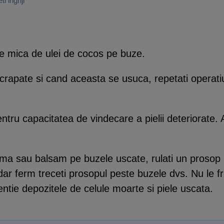
ti ingriji
ate mica de ulei de cocos pe buze.
 crapate si cand aceasta se usuca, repetati operati
tru capacitatea de vindecare a pielii deteriorate. A
rema sau balsam pe buzele uscate, rulati un prosop m
ar ferm treceti prosopul peste buzele dvs. Nu le fre
tentie depozitele de celule moarte si piele uscata.