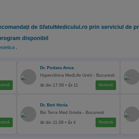
ecomandați de SfatulMedicului.ro prin serviciul de 
program disponibil
stetica
.
Dr. Podaru Anca
Hyperclinica MedLife Unirii - Bucuresti
📅 din 17.08 • 👍 11
zervă
Rezervă
Dr. Beti Horia
Bio Terra Med Grivita - Bucuresti
📅 din 11.08 • 👍 4
zervă
Rezervă