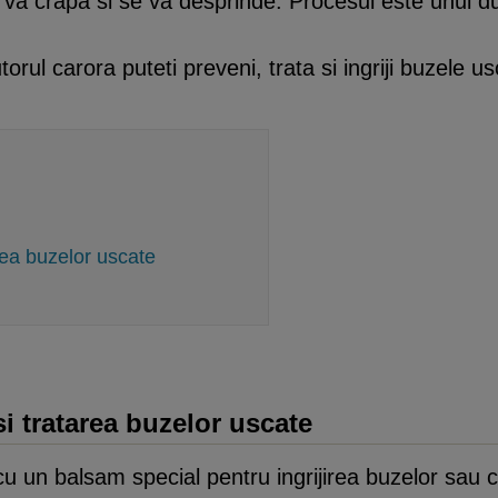
 va crapa si se va desprinde. Procesul este unul du
rul carora puteti preveni, trata si ingriji buzele us
area buzelor uscate
si tratarea buzelor uscate
i cu un balsam special pentru ingrijirea buzelor sau