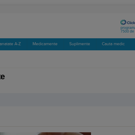
programa
7500 de 
anatate A-Z
Medicamente
Suplimente
Cauta medic
te