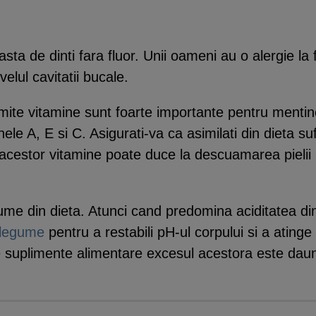
pasta de dinti fara fluor. Unii oameni au o alergie la
ivelul cavitatii bucale.
mite vitamine sunt foarte importante pentru mentiner
e A, E si C. Asigurati-va ca asimilati din dieta sufi
ul acestor vitamine poate duce la descuamarea pieli
egume din dieta. Atunci cand predomina aciditatea di
i legume
pentru a restabili pH-ul corpului si a atinge
 de suplimente alimentare excesul acestora este da