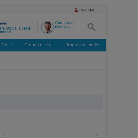
Contul Meu
Cere sfatul
medicului
re rapida la peste
medici
Clinici
Grupuri discutii
Programari medic