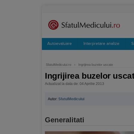
Autoevaluare
Interpretare analize
S
SfatulMedicului.ro
›
Ingrijirea buzelor uscate
Ingrijirea buzelor usca
Actualizat la data de: 04 Aprilie 2013
Autor:
SfatulMedicului
Generalitati