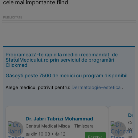
cele mai importante fiind
Programează-te rapid la medicii recomandați de
SfatulMedicului.ro prin serviciul de programări
Clickmed
Găsești peste 7500 de medici cu program disponibil
Alege medicul potrivit pentru:
Dermatologie-estetica
.
Dr.
Dr. Jabri Tabrizi Mohammad
Cent
Centrul Medical Misca - Timisoara
Polic
📅 din 10.08 • 👍 12
Rezervă
📅 d