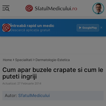
Întreabă rapid un medic
×
▶ GooglePlay
Descarcă aplicația gratuit
›
›
Home
Specialitati
Dermatologie-Estetica
Cum apar buzele crapate si cum le
puteti ingriji
Actualizat: 27 Februarie 2014
Autor:
SfatulMedicului