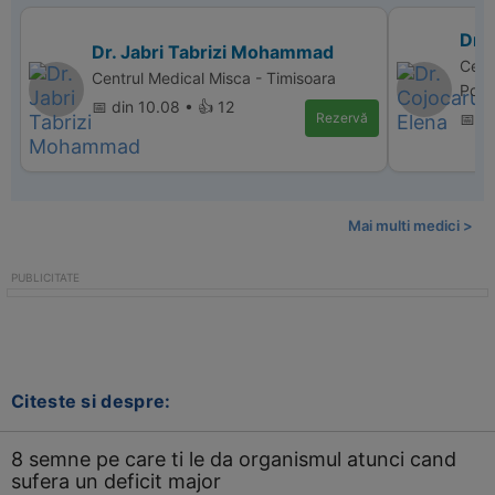
Dr.
Dr. Jabri Tabrizi Mohammad
Cent
Centrul Medical Misca - Timisoara
Polic
📅 din 10.08 • 👍 12
Rezervă
📅 d
Mai multi medici >
Citeste si despre:
8 semne pe care ti le da organismul atunci cand
sufera un deficit major