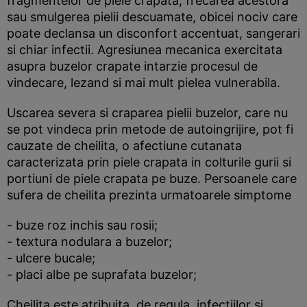
fragmentelor de piele crapata, frecarea acestora
sau smulgerea pielii descuamate, obicei nociv care
poate declansa un disconfort accentuat, sangerari
si chiar infectii. Agresiunea mecanica exercitata
asupra buzelor crapate intarzie procesul de
vindecare, lezand si mai mult pielea vulnerabila.
Uscarea severa si craparea pielii buzelor, care nu
se pot vindeca prin metode de autoingrijire, pot fi
cauzate de cheilita, o afectiune cutanata
caracterizata prin piele crapata in colturile gurii si
portiuni de piele crapata pe buze. Persoanele care
sufera de cheilita prezinta urmatoarele simptome
- buze roz inchis sau rosii;
- textura nodulara a buzelor;
- ulcere bucale;
- placi albe pe suprafata buzelor;
Cheilita este atribuita, de regula, infectiilor si