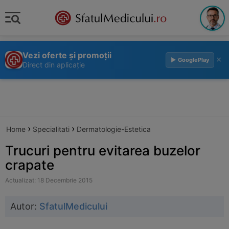
Vezi oferte și promoții
×
▶ GooglePlay
Direct din aplicație
›
›
Home
Specialitati
Dermatologie-Estetica
Trucuri pentru evitarea buzelor
crapate
Actualizat: 18 Decembrie 2015
Autor:
SfatulMedicului