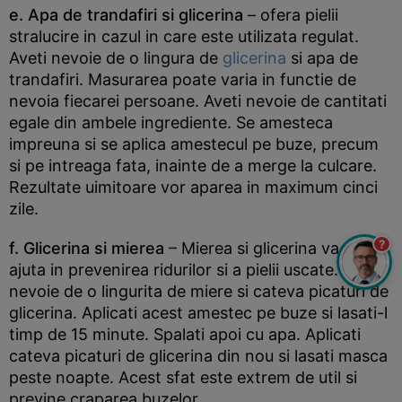
e. Apa de trandafiri si glicerina
– ofera pielii
stralucire in cazul in care este utilizata regulat.
Aveti nevoie de o lingura de
glicerina
si apa de
trandafiri. Masurarea poate varia in functie de
nevoia fiecarei persoane. Aveti nevoie de cantitati
egale din ambele ingrediente. Se amesteca
impreuna si se aplica amestecul pe buze, precum
si pe intreaga fata, inainte de a merge la culcare.
Rezultate uimitoare vor aparea in maximum cinci
zile.
?
f. Glicerina si mierea
– Mierea si glicerina va vor
ajuta in prevenirea ridurilor si a pielii uscate. Aveti
nevoie de o lingurita de miere si cateva picaturi de
glicerina. Aplicati acest amestec pe buze si lasati-l
timp de 15 minute. Spalati apoi cu apa. Aplicati
cateva picaturi de glicerina din nou si lasati masca
peste noapte. Acest sfat este extrem de util si
previne craparea buzelor.