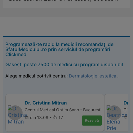
Programează-te rapid la medicii recomandați de
SfatulMedicului.ro prin serviciul de programări
Clickmed
Găsești peste 7500 de medici cu program disponibil
Alege medicul potrivit pentru:
Dermatologie-estetica
.
Dr. Cristina Mitran
Dr. 
Centrul Medical Optim Sano - Bucuresti
Clini
📅 din 18.08 • 👍 17
📅 d
Rezervă