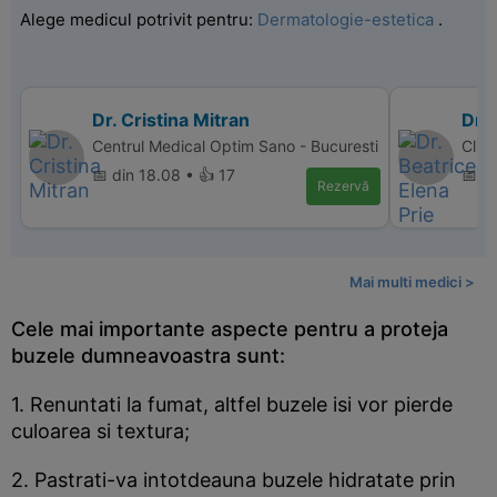
Alege medicul potrivit pentru:
Dermatologie-estetica
.
Dr. Cristina Mitran
Dr. 
Centrul Medical Optim Sano - Bucuresti
Clini
📅 din 18.08 • 👍 17
📅 d
Rezervă
Mai multi medici >
Cele mai importante aspecte pentru a proteja
buzele dumneavoastra sunt:
1. Renuntati la fumat, altfel buzele isi vor pierde
culoarea si textura;
2. Pastrati-va intotdeauna buzele hidratate prin