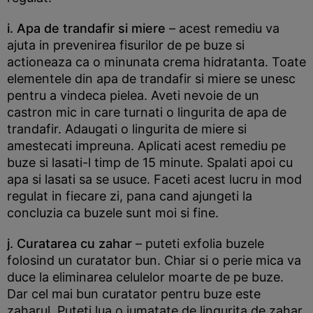
i. Apa de trandafir si miere
– acest remediu va
ajuta in prevenirea fisurilor de pe buze si
actioneaza ca o minunata crema hidratanta. Toate
elementele din apa de trandafir si miere se unesc
pentru a vindeca pielea. Aveti nevoie de un
castron mic in care turnati o lingurita de apa de
trandafir. Adaugati o lingurita de miere si
amestecati impreuna. Aplicati acest remediu pe
buze si lasati-l timp de 15 minute. Spalati apoi cu
apa si lasati sa se usuce. Faceti acest lucru in mod
regulat in fiecare zi, pana cand ajungeti la
concluzia ca buzele sunt moi si fine.
j. Curatarea cu zahar
– puteti exfolia buzele
folosind un curatator bun. Chiar si o perie mica va
duce la eliminarea celulelor moarte de pe buze.
Dar cel mai bun curatator pentru buze este
zaharul. Puteti lua o jumatate de lingurita de zahar