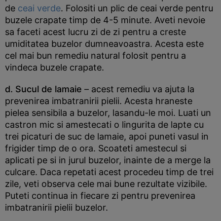
de
ceai verde
. Folositi un plic de ceai verde pentru
buzele crapate timp de 4-5 minute. Aveti nevoie
sa faceti acest lucru zi de zi pentru a creste
umiditatea buzelor dumneavoastra. Acesta este
cel mai bun remediu natural folosit pentru a
vindeca buzele crapate.
d. Sucul de lamaie
– acest remediu va ajuta la
prevenirea imbatranirii pielii. Acesta hraneste
pielea sensibila a buzelor, lasandu-le moi. Luati un
castron mic si amestecati o lingurita de lapte cu
trei picaturi de suc de lamaie, apoi puneti vasul in
frigider timp de o ora. Scoateti amestecul si
aplicati pe si in jurul buzelor, inainte de a merge la
culcare. Daca repetati acest procedeu timp de trei
zile, veti observa cele mai bune rezultate vizibile.
Puteti continua in fiecare zi pentru prevenirea
imbatranirii pielii buzelor.