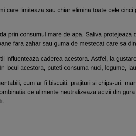
mi care limiteaza sau chiar elimina toate cele cinci 
a prin consumul mare de apa. Saliva protejeaza di
oane fara zahar sau guma de mestecat care sa din
ii influenteaza caderea acestora. Astfel, la gustare, 
In locul acestora, puteti consuma nuci, legume, ia
abili, cum ar fi biscuiti, prajituri si chips-uri, ma
ombinatia de alimente neutralizeaza acizii din gur
i.