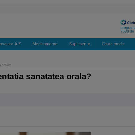
programa
7500 de 
anatate A-Z
Medicamente
Suplimente
Cauta medic
a orala?
ntatia sanatatea orala?