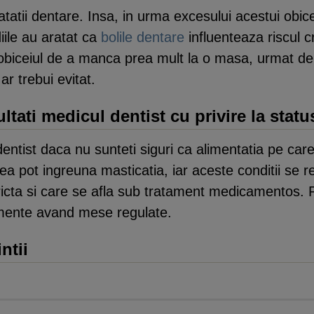
tatii dentare. Insa, in urma excesului acestui obice
iile au aratat ca
bolile dentare
influenteaza riscul cr
a obiceiul de a manca prea mult la o masa, urmat 
r trebui evitat.
tati medicul dentist cu privire la statu
dentist daca nu sunteti siguri ca alimentatia pe ca
rea pot ingreuna masticatia, iar aceste conditii se 
stricta si care se afla sub tratament medicamentos
mente avand mese regulate.
ntii