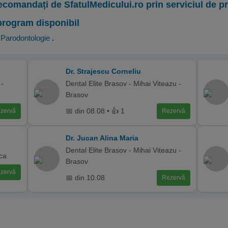
ecomandați de SfatulMedicului.ro prin serviciul de 
program disponibil
,
Parodontologie
.
Dr. Strajescu Corneliu
-
Dental Elite Brasov - Mihai Viteazu -
Brasov
📅 din 08.08 • 👍 1
zervă
Rezervă
Dr. Jucan Alina Maria
Dental Elite Brasov - Mihai Viteazu -
oca
Brasov
zervă
📅 din 10.08
Rezervă