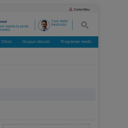
Contul Meu
Cere sfatul
medicului
re rapida la peste
medici
Clinici
Grupuri discutii
Programari medic