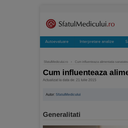
Autoevaluare
Interpretare analize
S
SfatulMedicului.ro
›
Cum influenteaza alimentatia sanatate
Cum influenteaza alime
Actualizat la data de: 21 Iulie 2015
Autor:
SfatulMedicului
Generalitati