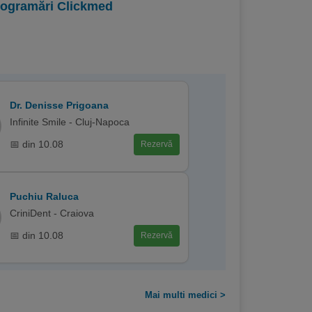
programări Clickmed
Dr. Denisse Prigoana
Infinite Smile - Cluj-Napoca
📅 din 10.08
Rezervă
Puchiu Raluca
CriniDent - Craiova
📅 din 10.08
Rezervă
Mai multi medici >