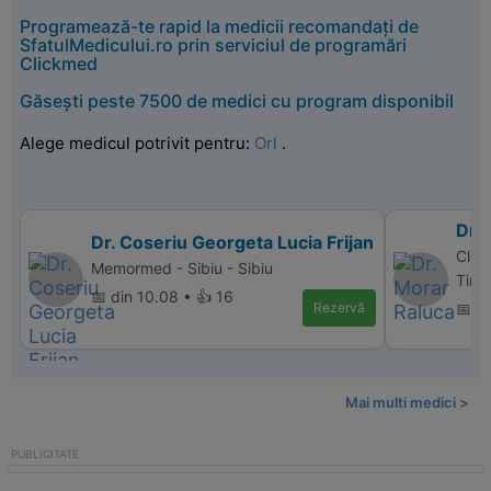
Programează-te rapid la medicii recomandați de
SfatulMedicului.ro prin serviciul de programări
Clickmed
Găsești peste 7500 de medici cu program disponibil
Alege medicul potrivit pentru:
Orl
.
Dr.
Dr. Coseriu Georgeta Lucia Frijan
Clin
Memormed - Sibiu - Sibiu
Timi
📅 din 10.08 • 👍 16
Rezervă
📅 d
Mai multi medici >