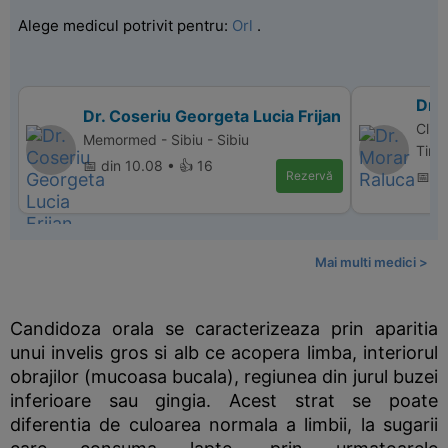
Alege medicul potrivit pentru:
Orl
.
Dr.
Dr. Coseriu Georgeta Lucia Frijan
Clin
Memormed - Sibiu - Sibiu
Timi
📅 din 10.08 • 👍 16
Rezervă
📅 d
Mai multi medici >
Candidoza orala se caracterizeaza prin aparitia
unui invelis gros si alb ce acopera limba, interiorul
obrajilor (mucoasa bucala), regiunea din jurul buzei
inferioare sau gingia. Acest strat se poate
diferentia de culoarea normala a limbii, la sugarii