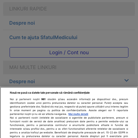
LINKURI RAPIDE
Despre noi
Cum te ajuta SfatulMedicului
Login / Cont nou
MAI MULTE LINKURI
Despre noi
Nouă ne pasă ca datele tale personale să rămână confidențiale
Legal
Noi și partenerii noștri
961
stocăm și/sau accesăm informații pe dispozitivul dvs., precum
identificatorii cookie unici pentru prelucrarea datelor cu caracter personal. Puteți accepta sau
gestiona preferințele dvs. făcând clic mai jos, respectiv vă puteți opune utilizării unui interes legitim
Drepturile consumatorului
în orice moment pe pagina cu politica de confidențialitate. Aceste alegeri vor fi raportate
partenerilor noștri și nu vă vor afecta navigarea.
Mai multe detalii
Noi si partenerii nostri (retelele de socializare si agentiile de publicitate partenere, precum si
furnizorii nostri de servicii de date analitice) prelucram date pentru a permite website-ului sa
Parteneri
functioneze, pentru a personaliza continutul si anunturile publicitare afisate in functie de
interesele si/sau profilul dvs., pentru a va oferi functionalitati aferente retelelor de socializare si
pentru a analiza traficul pe website. Beneficiati de drepturile prevazute de art. 15-22 din GDPR in
legatura cu prelucrarea datelor cu caracter personal. Aceste drepturi pot fi exercitate prin