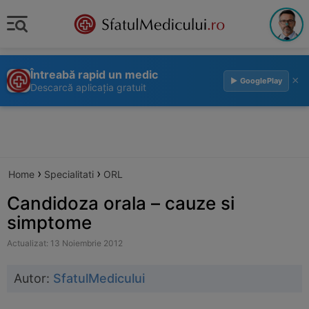
Întreabă rapid un medic
×
▶ GooglePlay
Descarcă aplicația gratuit
›
›
Home
Specialitati
ORL
Candidoza orala – cauze si
simptome
Actualizat: 13 Noiembrie 2012
Autor:
SfatulMedicului