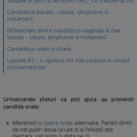
valabile si pentru serviciile ORL? Ce trebuie sa stii
Candidoza bucala - cauze, simptome si
tratament
Diferentele dintre candidoza vaginala si cea
bucala - cauze, simptome si tratament
Candidoza orala si aftele
Laptele A2 - o optiune tot mai cautata in randul
consumatorilor
Urmatoarele sfaturi va pot ajuta sa preveniti
candida orala:
Mentineti o
igiena orala
adecvata. Periati dintii
de cel putin doua ori pe zi si folositi ata
dentara, cel putin o data pe zi.