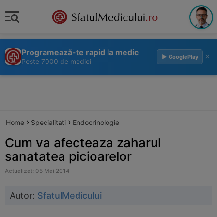
Programează-te rapid la medic
×
▶ GooglePlay
Peste 7000 de medici
›
›
Home
Specialitati
Endocrinologie
Cum va afecteaza zaharul
sanatatea picioarelor
Actualizat: 05 Mai 2014
Autor:
SfatulMedicului