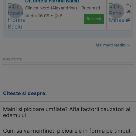
Dr. Ionela Florina Baciu
Hype
Clinica Nord (Alexandrina) - Bucuresti
Bucu
📅 din 16.09 • 👍 6
Rezervă
📅 d
Mai multi medici >
Citeste si despre:
Maini si picioare umflate? Afla factorii cauzatori ai
edemului
Cum sa va mentineti picioarele in forma pe timpul