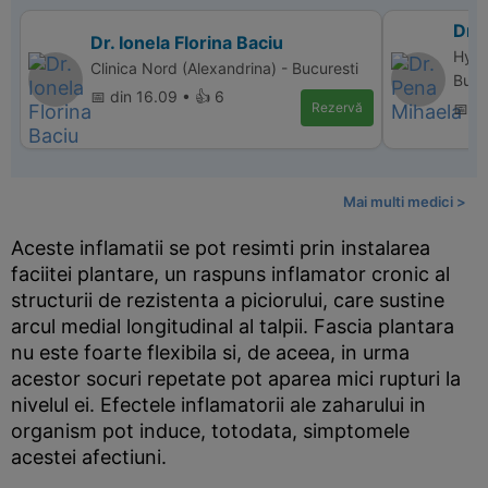
Dr.
Dr. Ionela Florina Baciu
Hype
Clinica Nord (Alexandrina) - Bucuresti
Bucu
📅 din 16.09 • 👍 6
Rezervă
📅 d
Mai multi medici >
Aceste inflamatii se pot resimti prin instalarea
faciitei plantare, un raspuns inflamator cronic al
structurii de rezistenta a piciorului, care sustine
arcul medial longitudinal al talpii. Fascia plantara
nu este foarte flexibila si, de aceea, in urma
acestor socuri repetate pot aparea mici rupturi la
nivelul ei. Efectele inflamatorii ale zaharului in
organism pot induce, totodata, simptomele
acestei afectiuni.