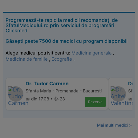
Programează-te rapid la medicii recomandați de
SfatulMedicului.ro prin serviciul de programări
Clickmed
Găsești peste 7500 de medici cu program disponibil
Alege medicul potrivit pentru:
Medicina generala
,
Medicina de familie
,
Ecografie
.
Dr. Tudor Carmen
Dr. 
Sfanta Maria - Promenada - Bucuresti
Sfant
📅 din 17.08 • 👍 23
📅 d
Rezervă
Mai multi medici >