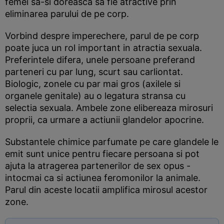
femei sa-si doreasca sa fie atractive prin
eliminarea parului de pe corp.
Vorbind despre imperechere, parul de pe corp
poate juca un rol important in atractia sexuala.
Preferintele difera, unele persoane preferand
parteneri cu par lung, scurt sau carliontat.
Biologic, zonele cu par mai gros (axilele si
organele genitale) au o legatura stransa cu
selectia sexuala. Ambele zone elibereaza mirosuri
proprii, ca urmare a actiunii glandelor apocrine.
Substantele chimice parfumate pe care glandele le
emit sunt unice pentru fiecare persoana si pot
ajuta la atragerea partenerilor de sex opus -
intocmai ca si actiunea feromonilor la animale.
Parul din aceste locatii amplifica mirosul acestor
zone.