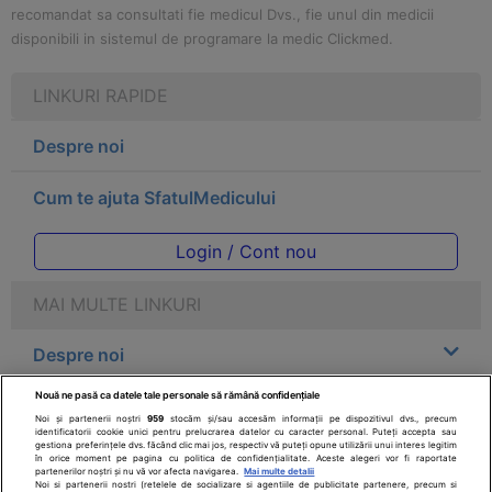
recomandat sa consultati fie medicul Dvs., fie unul din medicii
disponibili in sistemul de programare la medic Clickmed.
LINKURI RAPIDE
Despre noi
Cum te ajuta SfatulMedicului
Login / Cont nou
MAI MULTE LINKURI
Despre noi
Nouă ne pasă ca datele tale personale să rămână confidențiale
Legal
Noi și partenerii noștri
959
stocăm și/sau accesăm informații pe dispozitivul dvs., precum
identificatorii cookie unici pentru prelucrarea datelor cu caracter personal. Puteți accepta sau
gestiona preferințele dvs. făcând clic mai jos, respectiv vă puteți opune utilizării unui interes legitim
Drepturile consumatorului
în orice moment pe pagina cu politica de confidențialitate. Aceste alegeri vor fi raportate
partenerilor noștri și nu vă vor afecta navigarea.
Mai multe detalii
Noi si partenerii nostri (retelele de socializare si agentiile de publicitate partenere, precum si