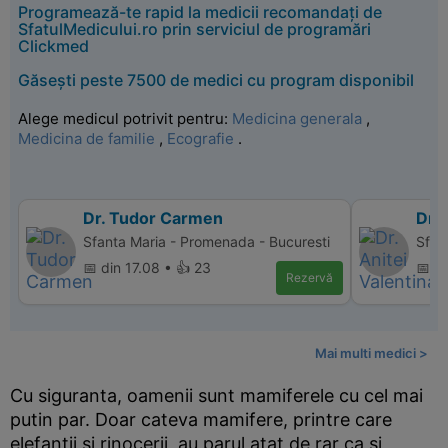
Programează-te rapid la medicii recomandați de
SfatulMedicului.ro prin serviciul de programări
Clickmed
Găsești peste 7500 de medici cu program disponibil
Alege medicul potrivit pentru:
Medicina generala
,
Medicina de familie
,
Ecografie
.
Dr. Tudor Carmen
Dr. 
Sfanta Maria - Promenada - Bucuresti
Sfant
📅 din 17.08 • 👍 23
📅 d
Rezervă
Mai multi medici >
Cu siguranta, oamenii sunt mamiferele cu cel mai
putin par. Doar cateva mamifere, printre care
elefantii si rinocerii, au parul atat de rar ca si