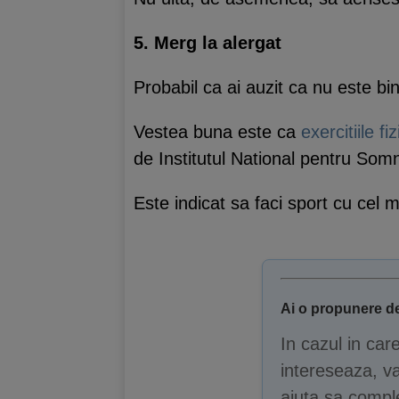
5. Merg la alergat
Probabil ca ai auzit ca nu este bin
Vestea buna este ca
exercitiile fi
de Institutul National pentru Somn
Este indicat sa faci sport cu cel m
Ai o propunere de
In cazul in car
intereseaza, va
ajuta sa comple