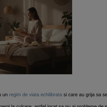
au un
regim de viata echilibrata
si care au grija sa s
 mergi la culcare, astfel incat sa nu ai probleme de 