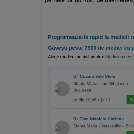
pernele lor au fost, de asemenea,
Programează-te rapid la medicii r
Găsești peste 7500 de medici cu 
Alege medicul potrivit pentru:
Medicina gene
Dr. Cuzino Vale Stela
Sfanta Maria - Ion Mihalache -
Bucuresti
📅 din 10.08 • 👍 13
Re
Dr. Tica Nicoleta Caziana
Sfanta Maria - Veteranilor - Buc