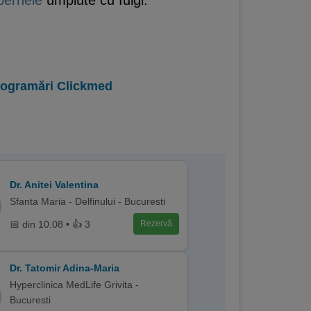
pernele
umplute cu fulgi.
programări Clickmed
Dr. Anitei Valentina
Sfanta Maria - Delfinului - Bucuresti
📅 din 10.08 • 👍 3
Rezervă
Dr. Tatomir Adina-Maria
Hyperclinica MedLife Grivita -
Bucuresti