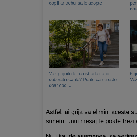
copiii ar trebui sa le adopte
per
nou
Va sprijiniti de balustrada cand
6 g
coborati scarile? Poate ca nu este
Vez
doar obo ...
Astfel, ai grija sa elimini aceste 
sunetul unui mesaj te poate trezi 
Nu uita, de asemenea, sa aerisesti