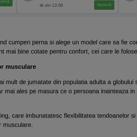
zervă
📅 din 13.08
Rezervă
nd cumperi perna si alege un model care sa fie conf
nt mai bine cotate pentru confort, cei care le folo
lor musculare
i mult de jumatate din populatia adulta a globului 
ar mai ales pe masura ce o persoana inainteaza in 
ching, care imbunatatesc flexibilitatea tendoanelor s
r musculare.