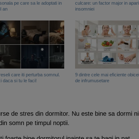
sonala pe care sa le adoptati in
culcare: un factor major in apari
l an
insomniei
reseli care iti perturba somnul.
9 dintre cele mai eficiente obicei
i daca si tu le faci!
de infrumusetare
surse de stres din dormitor. Nu este bine sa dormi n
din somn pe timpul noptii.
 foarte bine dormitorul inainte sa te bagi in pat.