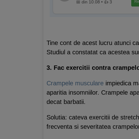
📅 din 10.08 • 👍 3
Re
Tine cont de acest lucru atunci ca
Studiul a constatat ca acestea su
3. Fac exercitii contra crampe
Crampele musculare
impiedica ma
aparitia insomniilor. Crampele ap
decat barbatii.
Solutia: cateva exercitii de stret
frecventa si severitatea crampelo