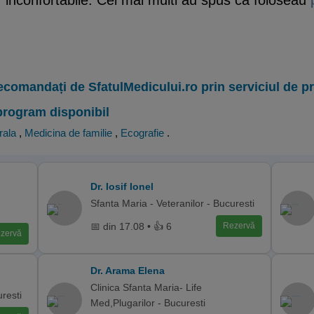
 inconfortabile. Cei mai multi au spus ca foloseau
ecomandați de SfatulMedicului.ro prin serviciul de 
program disponibil
rala
,
Medicina de familie
,
Ecografie
.
Dr. Iosif Ionel
Sfanta Maria - Veteranilor - Bucuresti
📅 din 17.08 • 👍 6
Rezervă
zervă
Dr. Arama Elena
Clinica Sfanta Maria- Life
uresti
Med,Plugarilor - Bucuresti