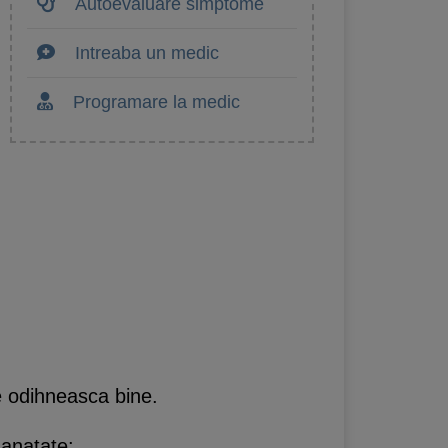
Autoevaluare simptome
Intreaba un medic
Programare la medic
e odihneasca bine.
sanatate: