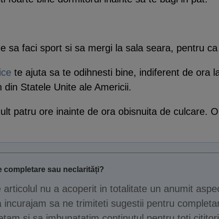
e sa faci sport si sa mergi la sala seara, pentru ca 
zice
te ajuta sa te odihnesti bine, indiferent de ora l
 din Statele Unite ale Americii.
ult patru ore inainte de ora obisnuita de culcare. O
 completare sau neclarități?
e articolul nu a acoperit in totalitate un anumit aspe
 incurajam sa ne trimiteti sugestii pentru completar
tam si sa imbunatatim continutul pentru toti cititori