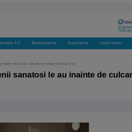
programa
7500 de 
anatate A-Z
Medicamente
Suplimente
Cauta medic
 inainte de culcare. Iata de ce trebuie sa le faci si tu
ii sanatosi le au inainte de culcare