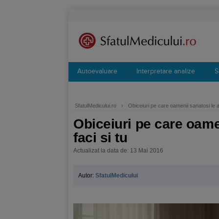
Autoevaluare
Interpretare analize
S
SfatulMedicului.ro
›
Obiceiuri pe care oamenii sanatosi le au
Obiceiuri pe care oamen
faci si tu
Actualizat la data de: 13 Mai 2016
Autor:
SfatulMedicului