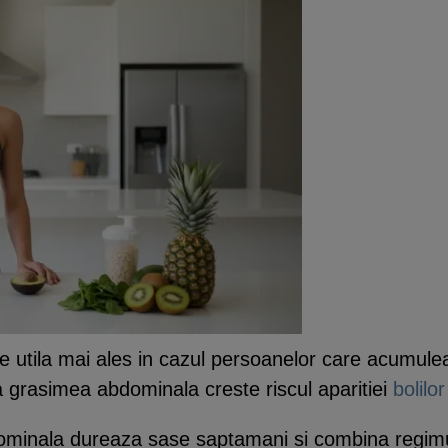
e utila mai ales in cazul persoanelor care acumul
a grasimea abdominala creste riscul aparitiei
bolilo
ominala dureaza sase saptamani si combina regimu