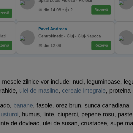
Spital Lotus Ploiesti - Ploiesti
📅 din 14.08 • 👍 2
Rezervă
zervă
Pavel Andreea
lati
Centrokinetic - Cluj - Cluj-Napoca
📅 din 12.08
zervă
Rezervă
 mesele zilnice vor include: nuci, leguminoase, leg
arahide,
ulei de masline
,
cereale integrale
, proteina
cado,
banane
, fasole, orez brun, sunca canadiana,
,
usturoi
, humus, linte, ciuperci, pepene rosu, paste d
te de dovleac, ulei de susan, crustacee, supe mai a