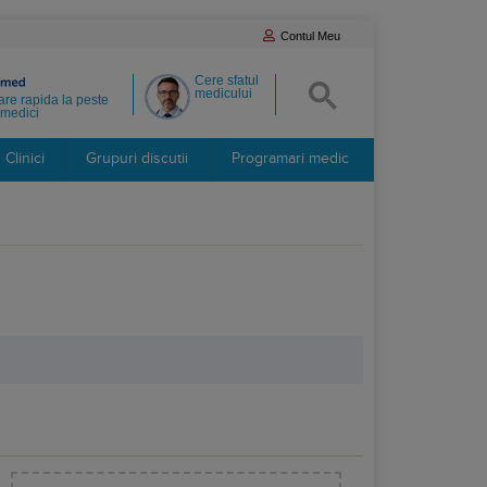
Contul Meu
Cere sfatul
medicului
re rapida la peste
medici
Clinici
Grupuri discutii
Programari medic