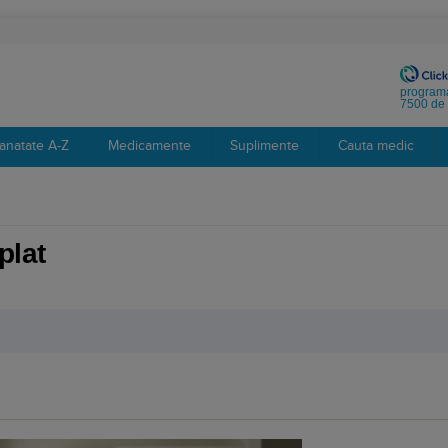
programa
7500 de 
anatate A-Z
Medicamente
Suplimente
Cauta medic
plat