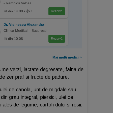
- Ramnicu Valcea
📅 din 14.08 • 👍 1
Rezervă
Dr. Visinescu Alexandra
Clinica Medikali - Bucuresti
📅 din 10.08
Rezervă
Mai multi medici >
ume verzi, lactate degresate, faina de
 de zer praf si fructe de padure.
 ulei de canola, unt de migdale sau
in grau integral, piersici, ulei de
les de legume, cartofi dulci si rosii.