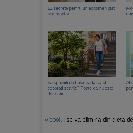
12 secrete pentru un abdomen plat
Mod
si atragator
abd
Va sprijiniti de balustrada cand
Abd
coborati scarile? Poate ca nu este
pen
doar obo ...
Alcoolul
se va elimina din dieta d