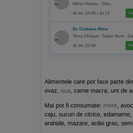
Mihai Viteazu - Sibiu
📅 din 10.08 • 👍 12
Re
Dr. Ciobanu Alina
Terra Clinique- Traian Nord - Ga
📅 din 10.08
Re
Alimentele care pot face parte din
ovaz,
oua
, carne macra, unt de 
Mai pot fi consumate:
mere
, avo
caju, sucuri de citrice, edamame
arahide, mazare, ardei gras, semin