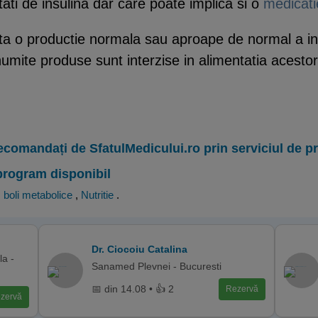
tati de insulina dar care poate implica si o
medicati
ta o productie normala sau aproape de normal a insu
anumite produse sunt interzise in alimentatia acesto
ecomandați de SfatulMedicului.ro prin serviciul de 
program disponibil
, boli metabolice
,
Nutritie
.
Dr. Ciocoiu Catalina
la -
Sanamed Plevnei - Bucuresti
📅 din 14.08 • 👍 2
Rezervă
zervă