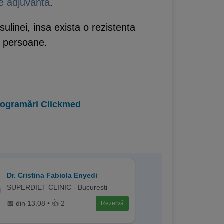
e adjuvanta
.
linei, insa exista o rezistenta
r persoane.
programări Clickmed
Dr. Cristina Fabiola Enyedi
SUPERDIET CLINIC - Bucuresti
📅 din 13.08 • 👍 2
Rezervă