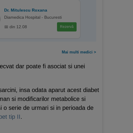
Dr. Mitulescu Roxana
Diamedica Hospital - Bucuresti
📅 din 12.08
Rezervă
Mai multi medici >
cvat dar poate fi asociat si unei
arcini, insa odata aparut acest diabet
man si modificarilor metabolice si
i o serie de urmari si in perioada de
bet tip II
.