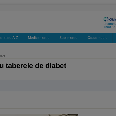
programa
7500 de 
anatate A-Z
Medicamente
Suplimente
Cauta medic
abet
u taberele de diabet