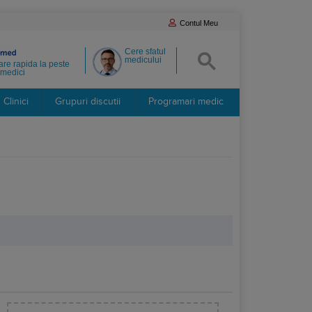
Contul Meu
Cere sfatul
medicului
re rapida la peste
medici
Clinici
Grupuri discutii
Programari medic