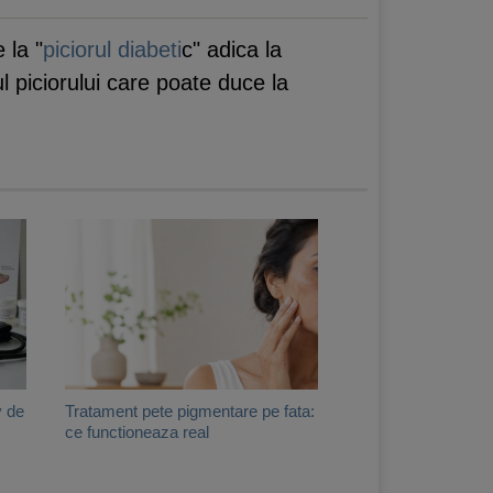
 la "
piciorul diabeti
c" adica la
ul piciorului care poate duce la
v de
Tratament pete pigmentare pe fata:
ce functioneaza real