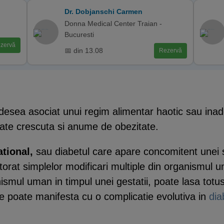
Dr. Dobjanschi Carmen
Donna Medical Center Traian -
Bucuresti
zervă
📅 din 13.08
Rezervă
desea asociat unui regim alimentar haotic sau inade
tate crescuta si anume de obezitate.
ational,
sau diabetul care apare concomitent unei s
atorat simplelor modificari multiple din organismul u
smul uman in timpul unei gestatii, poate lasa totus
se poate manifesta cu o complicatie evolutiva in
dia