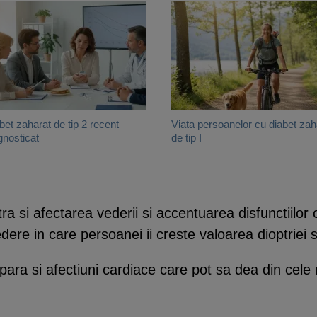
bet zaharat de tip 2 recent
Viata persoanelor cu diabet zah
gnosticat
de tip I
tra si afectarea vederii si accentuarea disfunctiilo
dere in care persoanei ii creste valoarea dioptriei 
 apara si afectiuni cardiace care pot sa dea din cel