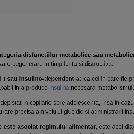
ategoria disfunctiilor metabolice sau metaboli
a o degenerare in timp lenta si distructiva.
pul I sau insulino-dependent
adica cel in care fie p
apabil in a produce
insulina
necesara metabolismului 
epistat in copilarie spre adolescenta, insa in cazu
rare precisa a nivelului glucidic si administrarii ins
re este asociat regimului alimentar,
este acel dia