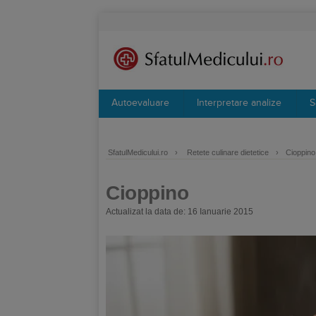
Autoevaluare
Interpretare analize
S
SfatulMedicului.ro
›
Retete culinare dietetice
›
Cioppino
Cioppino
Actualizat la data de: 16 Ianuarie 2015