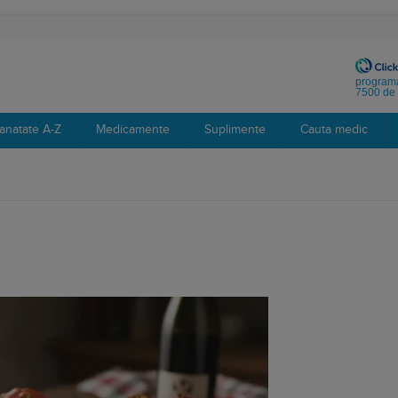
programa
7500 de 
anatate A-Z
Medicamente
Suplimente
Cauta medic