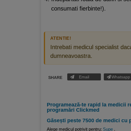
consumati fierbinte!).
ATENTIE!
Intrebati medicul specialist da
dumneavoastra.
Email
Whatsapp
SHARE
Programează-te rapid la medicii r
programări Clickmed
Găsești peste 7500 de medici cu 
Alege medicul potrivit pentru:
Supe
.