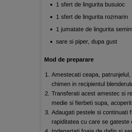
1 sfert de lingurita busuioc
1 sfert de lingurita rozmarin
1 jumatate de lingurita semi
sare si piper, dupa gust
Mod de preparare
Amestecati ceapa, patrunjelul,
chimen in recipientul blenderulu
Transferati acest amestec si res
medie si fierbeti supa, acoperit
Adaugati pestele si continuati 
rapiditatea cu care se gateste
Indepartati foaia de dafin si ser