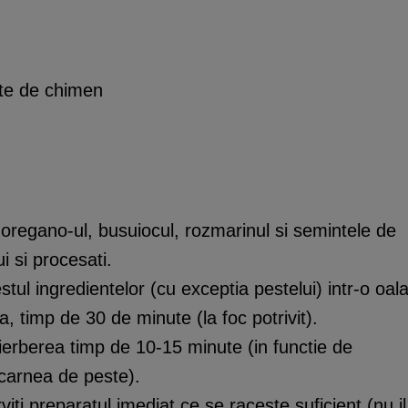
nte de chimen
 oregano-ul, busuiocul, rozmarinul si semintele de
i si procesati.
tul ingredientelor (cu exceptia pestelui) intr-o oal
a, timp de 30 de minute (la foc potrivit).
fierberea timp de 10-15 minute (in functie de
 carnea de peste).
viti preparatul imediat ce se raceste suficient (nu il