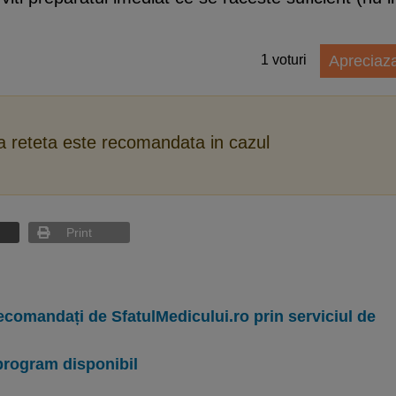
1
voturi
Apreciaz
ca reteta este recomandata in cazul
Print
ecomandați de SfatulMedicului.ro prin serviciul de
program disponibil