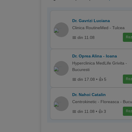
Dr. Gavrizi Luciana
Clinica RoutineMed - Tulcea
📅 din 11.08
Rez
Dr. Oprea Alina - Ioana
Hyperclinica MedLife Grivita -
Bucuresti
📅 din 17.08 • 👍 5
Rez
Dr. Nahoi Catalin
Centrokinetic - Floreasca - Bucu
📅 din 11.08 • 👍 3
Rez