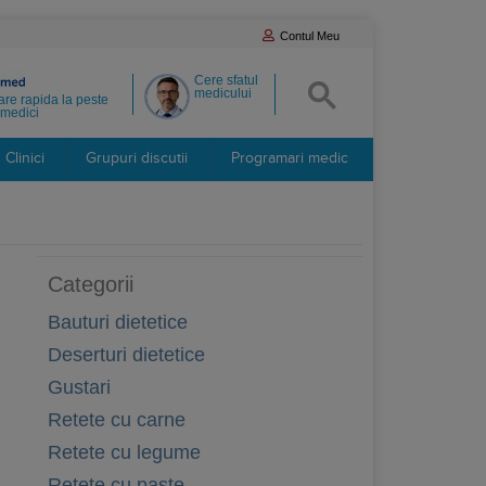
Contul Meu
Cere sfatul
medicului
re rapida la peste
medici
Clinici
Grupuri discutii
Programari medic
Categorii
Bauturi dietetice
Deserturi dietetice
Gustari
Retete cu carne
Retete cu legume
Retete cu paste