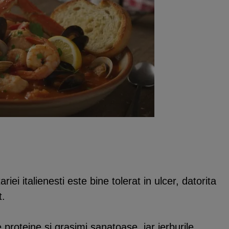
riei italienesti este bine tolerat in ulcer, datorita
t.
proteine si grasimi sanatoase, iar ierburile