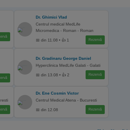
Dr. Ghimici Vlad
Centrul medical MedLife
Micromedica - Roman - Roman
ervă
📅 din 11.08 • 👍 1
Rezervă
Dr. Gradinaru George Daniel
Hyperclinica MedLife Galati - Galati
📅 din 13.08 • 👍 2
Rezervă
ervă
Dr. Ene Cosmin Victor
resti
Centrul Medical Atena - Bucuresti
📅 din 12.08
ervă
Rezervă