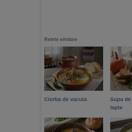
Retete similare
Ciorba de vacuta
Supa de
lapte