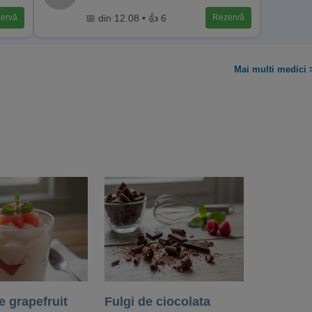
📅 din 12.08 • 👍 6
ervă
Rezervă
Mai multi medici 
 grapefruit
Fulgi de ciocolata