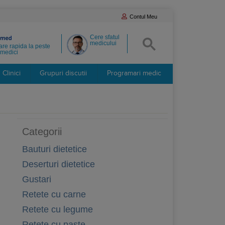
Contul Meu
Cere sfatul
medicului
re rapida la peste
medici
Clinici
Grupuri discutii
Programari medic
Categorii
Bauturi dietetice
Deserturi dietetice
Gustari
Retete cu carne
Retete cu legume
Retete cu paste