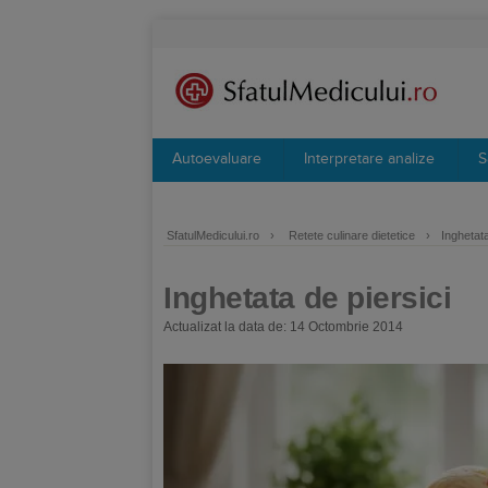
Autoevaluare
Interpretare analize
S
SfatulMedicului.ro
›
Retete culinare dietetice
›
Inghetata
Inghetata de piersici
Actualizat la data de: 14 Octombrie 2014