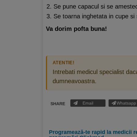
Se pune capacul si se amestec
Se toarna inghetata in cupe si
Va dorim pofta buna!
ATENTIE!
Intrebati medicul specialist da
dumneavoastra.
Email
Whatsapp
SHARE
Programează-te rapid la medicii r