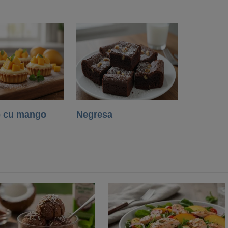
e cu mango
Negresa