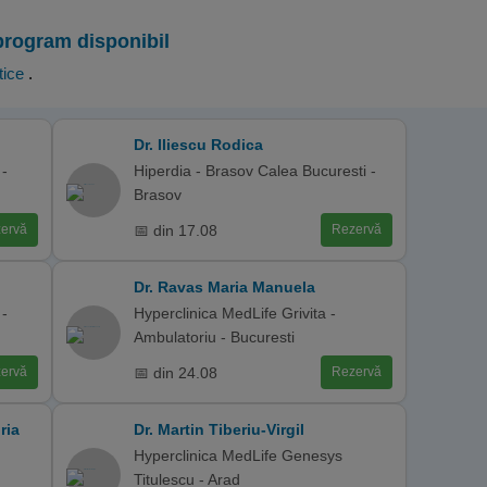
program disponibil
tice
.
Dr. Iliescu Rodica
 -
Hiperdia - Brasov Calea Bucuresti -
Brasov
📅 din 17.08
ervă
Rezervă
Dr. Ravas Maria Manuela
 -
Hyperclinica MedLife Grivita -
Ambulatoriu - Bucuresti
📅 din 24.08
ervă
Rezervă
ria
Dr. Martin Tiberiu-Virgil
Hyperclinica MedLife Genesys
Titulescu - Arad