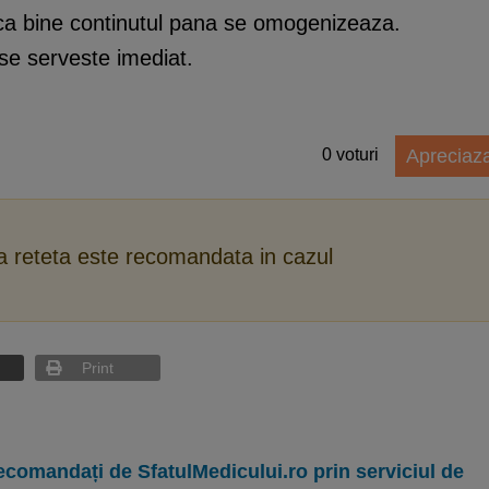
a bine continutul pana se omogenizeaza.
 se serveste imediat.
0
voturi
Apreciaz
ca reteta este recomandata in cazul
Print
ecomandați de SfatulMedicului.ro prin serviciul de