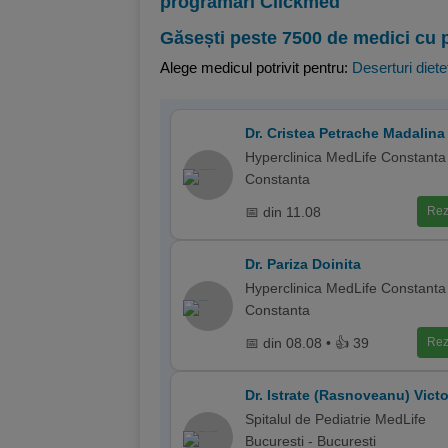
programări Clickmed
Găsești peste 7500 de medici cu 
Alege medicul potrivit pentru:
Deserturi diete
Dr. Cristea Petrache Madalina
Hyperclinica MedLife Constanta
Constanta
📅 din 11.08
Rez
Dr. Pariza Doinita
Hyperclinica MedLife Constanta
Constanta
📅 din 08.08 • 👍 39
Rez
Dr. Istrate (Rasnoveanu) Victo
Spitalul de Pediatrie MedLife
Bucuresti - Bucuresti