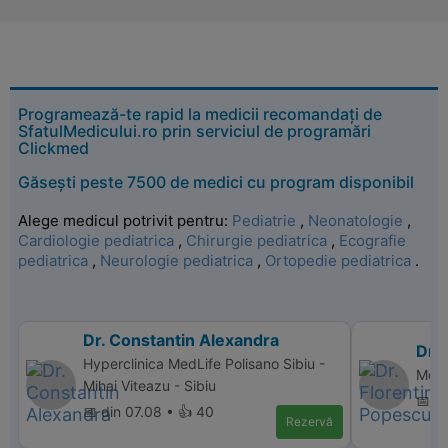
Programează-te rapid la medicii recomandați de
SfatulMedicului.ro prin serviciul de programări
Clickmed
Găsești peste 7500 de medici cu program disponibil
Alege medicul potrivit pentru:
Pediatrie
,
Neonatologie
,
Cardiologie pediatrica
,
Chirurgie pediatrica
,
Ecografie
pediatrica
,
Neurologie pediatrica
,
Ortopedie pediatrica
.
Dr. Constantin Alexandra
Dr.
Hyperclinica MedLife Polisano Sibiu -
Memo
Mihai Viteazu - Sibiu
📅 d
📅 din 07.08 • 👍 40
Rezervă