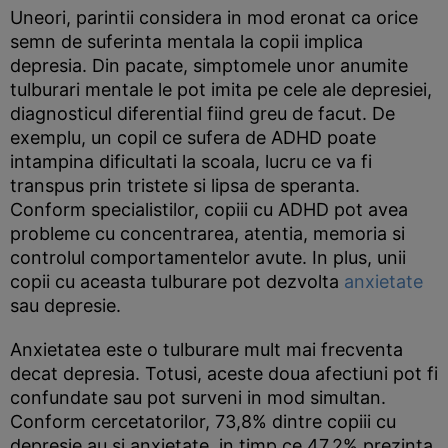
Uneori, parintii considera in mod eronat ca orice
semn de suferinta mentala la copii implica
depresia. Din pacate, simptomele unor anumite
tulburari mentale le pot imita pe cele ale depresiei,
diagnosticul diferential fiind greu de facut. De
exemplu, un copil ce sufera de ADHD poate
intampina dificultati la scoala, lucru ce va fi
transpus prin tristete si lipsa de speranta.
Conform specialistilor, copiii cu ADHD pot avea
probleme cu concentrarea, atentia, memoria si
controlul comportamentelor avute. In plus, unii
copii cu aceasta tulburare pot dezvolta
anxietate
sau depresie.
Anxietatea este o tulburare mult mai frecventa
decat depresia. Totusi, aceste doua afectiuni pot fi
confundate sau pot surveni in mod simultan.
Conform cercetatorilor, 73,8% dintre copiii cu
depresie au si anxietate, in timp ce 47,2% prezinta