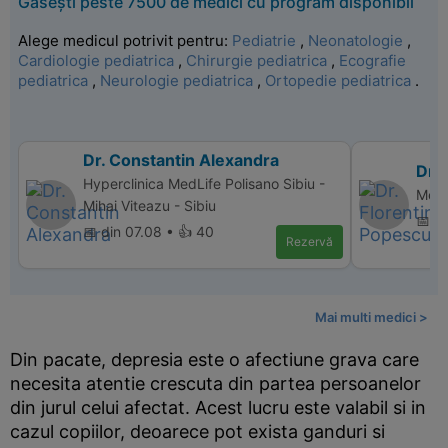
Găsești peste 7500 de medici cu program disponibil
Alege medicul potrivit pentru:
Pediatrie
,
Neonatologie
,
Cardiologie pediatrica
,
Chirurgie pediatrica
,
Ecografie
pediatrica
,
Neurologie pediatrica
,
Ortopedie pediatrica
.
Dr. Constantin Alexandra
Dr.
Hyperclinica MedLife Polisano Sibiu -
Memo
Mihai Viteazu - Sibiu
📅 d
📅 din 07.08 • 👍 40
Rezervă
Mai multi medici >
Din pacate, depresia este o afectiune grava care
necesita atentie crescuta din partea persoanelor
din jurul celui afectat. Acest lucru este valabil si in
cazul copiilor, deoarece pot exista ganduri si