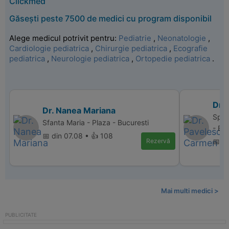
Clickmed
Găsești peste 7500 de medici cu program disponibil
Alege medicul potrivit pentru:
Pediatrie
,
Neonatologie
,
Cardiologie pediatrica
,
Chirurgie pediatrica
,
Ecografie
pediatrica
,
Neurologie pediatrica
,
Ortopedie pediatrica
.
Dr.
Dr. Nanea Mariana
Spit
Sfanta Maria - Plaza - Bucuresti
- Bu
📅 din 07.08 • 👍 108
Rezervă
📅 d
Mai multi medici >