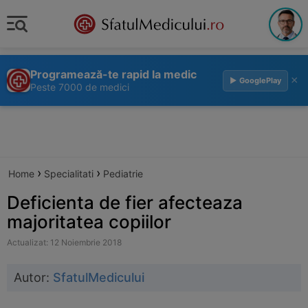
Programează-te rapid la medic
×
▶ GooglePlay
Peste 7000 de medici
›
›
Home
Specialitati
Pediatrie
Deficienta de fier afecteaza
majoritatea copiilor
Actualizat: 12 Noiembrie 2018
Autor:
SfatulMedicului