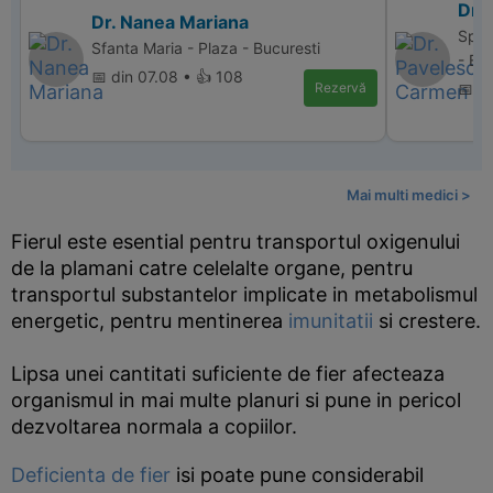
Dr.
Dr. Nanea Mariana
Spit
Sfanta Maria - Plaza - Bucuresti
- Bu
📅 din 07.08 • 👍 108
Rezervă
📅 d
Mai multi medici >
Fierul este esential pentru transportul oxigenului
de la plamani catre celelalte organe, pentru
transportul substantelor implicate in metabolismul
energetic, pentru mentinerea
imunitatii
si crestere.
Lipsa unei cantitati suficiente de fier afecteaza
organismul in mai multe planuri si pune in pericol
dezvoltarea normala a copiilor.
Deficienta de fier
isi poate pune considerabil