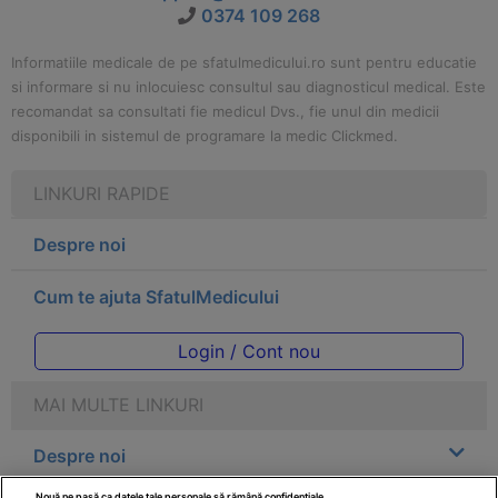
0374 109 268
Informatiile medicale de pe sfatulmedicului.ro sunt pentru educatie
si informare si nu inlocuiesc consultul sau diagnosticul medical. Este
recomandat sa consultati fie medicul Dvs., fie unul din medicii
disponibili in sistemul de programare la medic Clickmed.
LINKURI RAPIDE
Despre noi
Cum te ajuta SfatulMedicului
Login / Cont nou
MAI MULTE LINKURI
Despre noi
Nouă ne pasă ca datele tale personale să rămână confidențiale