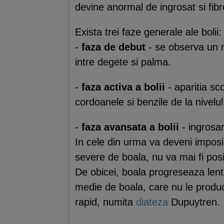
devine anormal de ingrosat si fib
Exista trei faze generale ale bolii:
-
faza de debut
- se observa un m
intre degete si palma.
-
faza activa a bolii
- aparitia sco
cordoanele si benzile de la nivelul
-
faza avansata a bolii
- ingrosar
In cele din urma va deveni imposi
severe de boala, nu va mai fi posib
De obicei, boala progreseaza lent
medie de boala, care nu le produc
rapid, numita
diateza
Dupuytren.