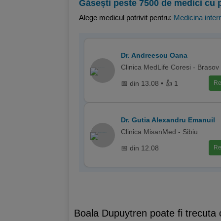
Găsești peste 7500 de medici cu 
Alege medicul potrivit pentru:
Medicina inter
Dr. Andreescu Oana
Clinica MedLife Coresi - Brasov
📅 din 13.08 • 👍 1
Re
Dr. Gutia Alexandru Emanuil
Clinica MisanMed - Sibiu
📅 din 12.08
Re
Boala Dupuytren poate fi trecuta 