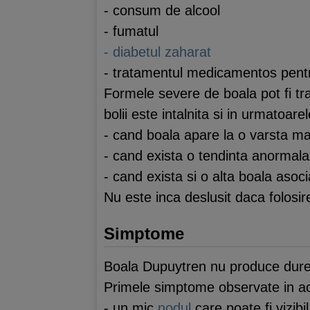
- consum de alcool
- fumatul
- diabetul zaharat
- tratamentul medicamentos pen
Formele severe de boala pot fi tr
bolii este intalnita si in urmatoare
- cand boala apare la o varsta ma
- cand exista o tendinta anormala
- cand exista si o alta boala asoc
Nu este inca deslusit daca folosi
Simptome
Boala Dupuytren nu produce durere
Primele simptome observate in ac
- un mic
nodul
care poate fi vizibi