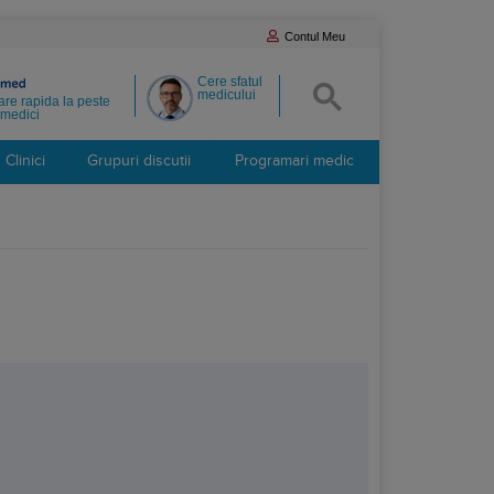
Contul Meu
Cere sfatul
medicului
re rapida la peste
medici
Clinici
Grupuri discutii
Programari medic