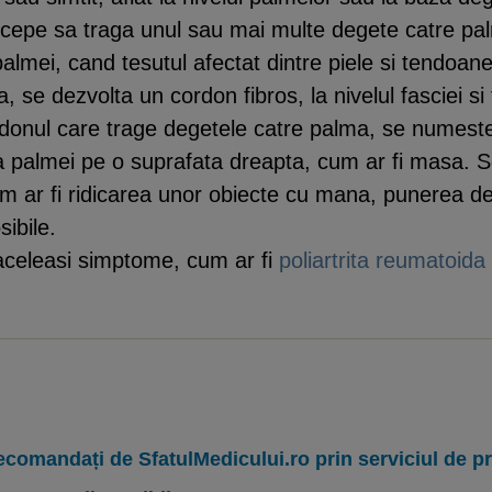
 incepe sa traga unul sau mai multe degete catre pa
 palmei, cand tesutul afectat dintre piele si tendoan
se dezvolta un cordon fibros, la nivelul fasciei si
rdonul care trage degetele catre palma, se numeste
ea palmei pe o suprafata dreapta, cum ar fi masa. S
 cum ar fi ridicarea unor obiecte cu mana, punerea 
sibile.
 aceleasi simptome, cum ar fi
poliartrita reumatoida
ecomandați de SfatulMedicului.ro prin serviciul de 