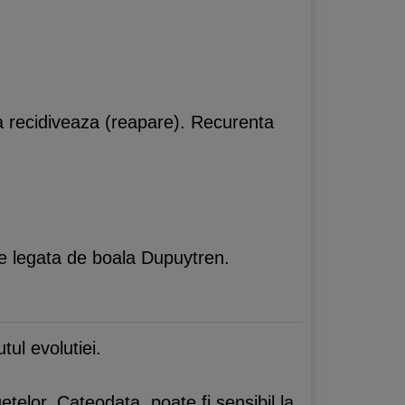
la recidiveaza (reapare). Recurenta
te legata de boala Dupuytren.
ul evolutiei.
getelor. Cateodata, poate fi sensibil la