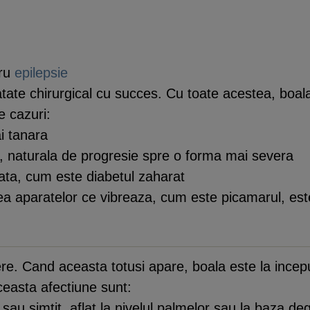
tru
epilepsie
atate chirurgical cu succes. Cu toate acestea, boa
le cazuri:
i tanara
, naturala de progresie spre o forma mai severa
iata, cum este diabetul zaharat
rea aparatelor ce vibreaza, cum este picamarul, es
. Cand aceasta totusi apare, boala este la inceput
easta afectiune sunt:
l sau simtit, aflat la nivelul palmelor sau la baza de