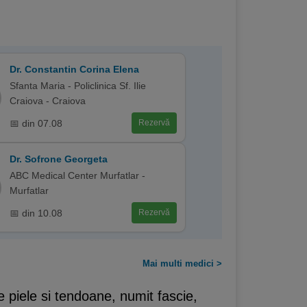
Dr. Constantin Corina Elena
Sfanta Maria - Policlinica Sf. Ilie
Craiova - Craiova
📅 din 07.08
Rezervă
Dr. Sofrone Georgeta
ABC Medical Center Murfatlar -
Murfatlar
📅 din 10.08
Rezervă
Mai multi medici >
 piele si tendoane, numit fascie,