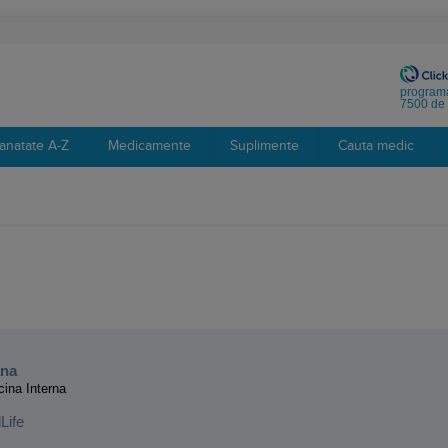
programa
7500 de 
anatate A-Z
Medicamente
Suplimente
Cauta medic
:
ana
cina Interna
Life