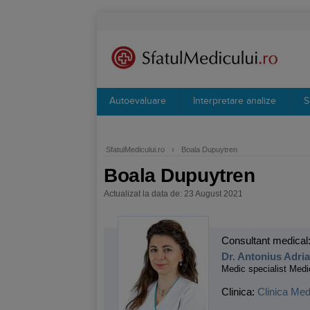
Autoevaluare
Interpretare analize
S
SfatulMedicului.ro
›
Boala Dupuytren
Boala Dupuytren
Actualizat la data de: 23 August 2021
Consultant medical
Dr. Antonius Adri
Medic specialist Medi
Clinica:
Clinica Med