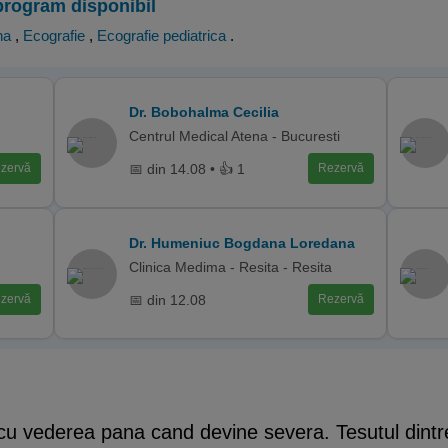
program disponibil
na
,
Ecografie
,
Ecografie pediatrica
.
Dr. Bobohalma Cecilia
Centrul Medical Atena - Bucuresti
📅 din 14.08 • 👍 1
zervă
Rezervă
Dr. Humeniuc Bogdana Loredana
Clinica Medima - Resita - Resita
📅 din 12.08
zervă
Rezervă
cu vederea pana cand devine severa. Tesutul dintre