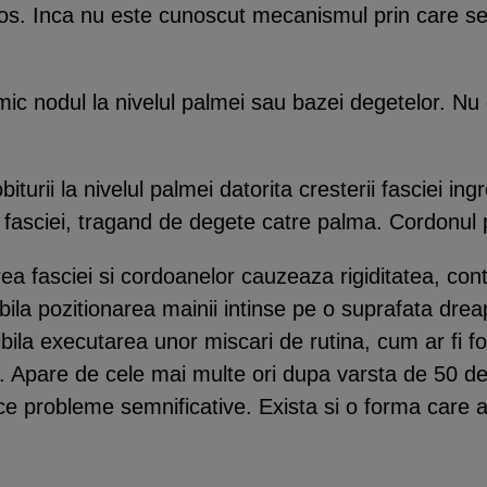
ros. Inca nu este cunoscut mecanismul prin care s
ic nodul la nivelul palmei sau bazei degetelor. Nu 
biturii la nivelul palmei datorita cresterii fasciei 
 fasciei, tragand de degete catre palma. Cordonul po
ea fasciei si cordoanelor cauzeaza rigiditatea, con
bila pozitionarea mainii intinse pe o suprafata dr
ila executarea unor miscari de rutina, cum ar fi fol
. Apare de cele mai multe ori dupa varsta de 50 de
e probleme semnificative. Exista si o forma care a