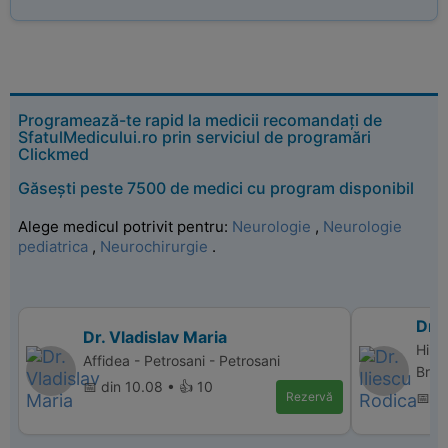
Programează-te rapid la medicii recomandați de
SfatulMedicului.ro prin serviciul de programări
Clickmed
Găsești peste 7500 de medici cu program disponibil
Alege medicul potrivit pentru:
Neurologie
,
Neurologie
pediatrica
,
Neurochirurgie
.
Dr. 
Dr. Vladislav Maria
Hipe
Affidea - Petrosani - Petrosani
Bras
📅 din 10.08 • 👍 10
Rezervă
📅 d