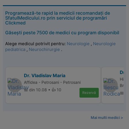
Programează-te rapid la medicii recomandați de
SfatulMedicului.ro prin serviciul de programări
Clickmed
Găsești peste 7500 de medici cu program disponibil
Alege medicul potrivit pentru:
Neurologie
,
Neurologie
pediatrica
,
Neurochirurgie
.
Dr. 
Dr. Vladislav Maria
Hipe
Affidea - Petrosani - Petrosani
Bras
📅 din 10.08 • 👍 10
Rezervă
📅 d
Mai multi medici >