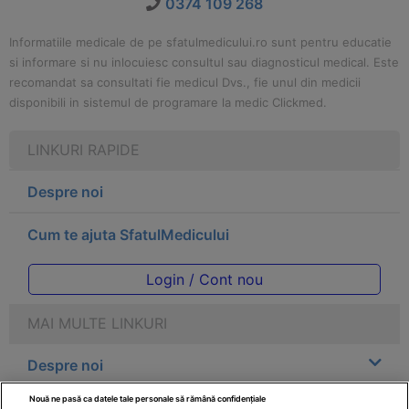
0374 109 268
Informatiile medicale de pe sfatulmedicului.ro sunt pentru educatie
si informare si nu inlocuiesc consultul sau diagnosticul medical. Este
recomandat sa consultati fie medicul Dvs., fie unul din medicii
disponibili in sistemul de programare la medic Clickmed.
LINKURI RAPIDE
Despre noi
Cum te ajuta SfatulMedicului
Login / Cont nou
MAI MULTE LINKURI
Despre noi
Nouă ne pasă ca datele tale personale să rămână confidențiale
Legal