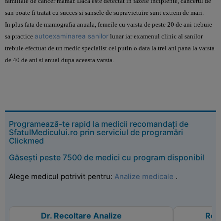
familiale de cancer mamar. Daca este detectat in fazele incipiente, cancerul de
san poate fi tratat cu succes si sansele de supravietuire sunt extrem de mari.
In plus fata de mamografia anuala, femeile cu varsta de peste 20 de ani trebuie
autoexaminarea sanilor
sa practice
lunar iar examenul clinic al sanilor
trebuie efectuat de un medic specialist cel putin o data la trei ani pana la varsta
de 40 de ani si anual dupa aceasta varsta.
Programează-te rapid la medicii recomandați de
SfatulMedicului.ro prin serviciul de programări
Clickmed
Găsești peste 7500 de medici cu program disponibil
Alege medicul potrivit pentru:
Analize medicale
.
Dr. Recoltare Analize
Reco