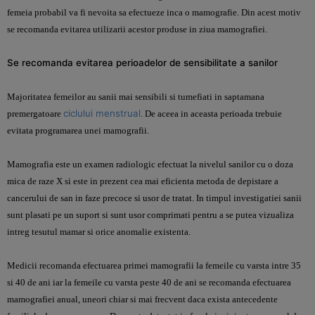
femeia probabil va fi nevoita sa efectueze inca o mamografie. Din acest motiv
se recomanda evitarea utilizarii acestor produse in ziua mamografiei.
Se recomanda evitarea perioadelor de sensibilitate a sanilor
Majoritatea femeilor au sanii mai sensibili si tumefiati in saptamana
ciclului menstrual
premergatoare
. De aceea in aceasta perioada trebuie
evitata programarea unei mamografii.
Mamografia este un examen radiologic efectuat la nivelul sanilor cu o doza
mica de raze X si este in prezent cea mai eficienta metoda de depistare a
cancerului de san in faze precoce si usor de tratat. In timpul investigatiei sanii
sunt plasati pe un suport si sunt usor comprimati pentru a se putea vizualiza
intreg tesutul mamar si orice anomalie existenta.
Medicii recomanda efectuarea primei mamografii la femeile cu varsta intre 35
si 40 de ani iar la femeile cu varsta peste 40 de ani se recomanda efectuarea
mamografiei anual, uneori chiar si mai frecvent daca exista antecedente