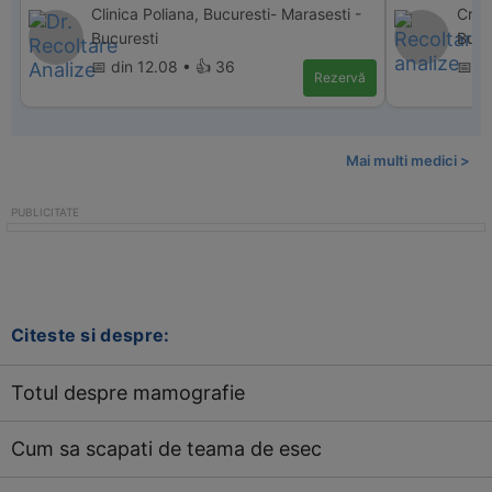
Clinica Poliana, Bucuresti- Marasesti -
Cris 
Bucuresti
Bucu
📅 din 12.08 • 👍 36
📅 d
Rezervă
Mai multi medici >
Citeste si despre:
Totul despre mamografie
Cum sa scapati de teama de esec