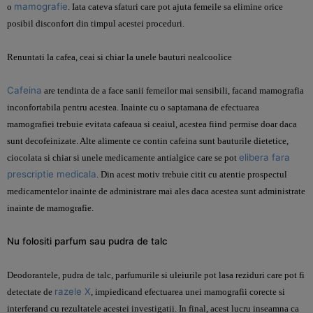
mamografie
o
. Iata cateva sfaturi care pot ajuta femeile sa elimine orice
posibil disconfort din timpul acestei proceduri.
Renuntati la cafea, ceai si chiar la unele bauturi nealcoolice
Cafeina
are tendinta de a face sanii femeilor mai sensibili, facand mamografia
inconfortabila pentru acestea.
Inainte cu o saptamana de efectuarea
mamografiei trebuie evitata cafeaua si ceaiul, acestea fiind permise doar daca
sunt decofeinizate.
Alte alimente ce contin cafeina sunt bauturile dietetice,
elibera fara
ciocolata si chiar si unele medicamente antialgice care se pot
prescriptie medicala
. Din acest motiv trebuie citit cu atentie prospectul
medicamentelor inainte de administrare mai ales daca acestea sunt administrate
inainte de mamografie.
Nu folositi parfum sau pudra de talc
Deodorantele, pudra de talc, parfumurile si uleiurile pot lasa reziduri care pot fi
razele X
detectate de
, impiedicand efectuarea unei mamografii corecte si
interferand cu rezultatele acestei investigatii. In final, acest lucru inseamna ca