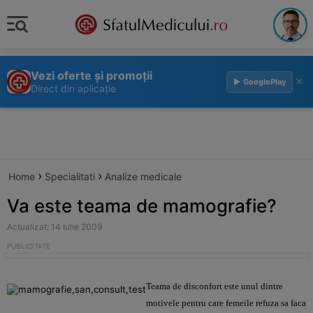
Vezi oferte și promoții
×
▶ GooglePlay
Direct din aplicație
›
›
Home
Specialitati
Analize medicale
Va este teama de mamografie?
Actualizat: 14 Iulie 2009
Teama
de disconfort este unul dintre
motivele pentru care femeile refuza sa faca