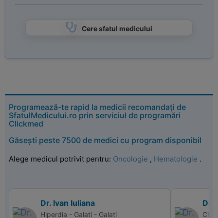
Cere sfatul medicului
Programează-te rapid la medicii recomandați de
SfatulMedicului.ro prin serviciul de programări
Clickmed
Găsești peste 7500 de medici cu program disponibil
Alege medicul potrivit pentru:
Oncologie
,
Hematologie
.
Dr. Ivan Iuliana
Dr.
Hiperdia - Galati - Galati
Clini