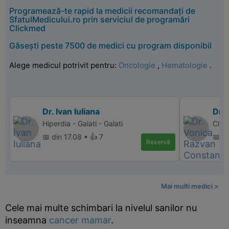
Programează-te rapid la medicii recomandați de
SfatulMedicului.ro prin serviciul de programări
Clickmed
Găsești peste 7500 de medici cu program disponibil
Alege medicul potrivit pentru:
Oncologie
,
Hematologie
.
Dr. Ivan Iuliana
Dr.
Hiperdia - Galati - Galati
Clini
📅 din 17.08 • 👍 7
📅 d
Rezervă
Mai multi medici >
Cele mai multe schimbari la nivelul sanilor nu
inseamna
cancer mamar
.