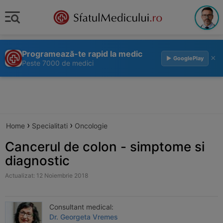
Programează-te rapid la medic
×
▶ GooglePlay
Peste 7000 de medici
›
›
Home
Specialitati
Oncologie
Cancerul de colon - simptome si
diagnostic
Actualizat: 12 Noiembrie 2018
Consultant medical:
Dr. Georgeta Vremes