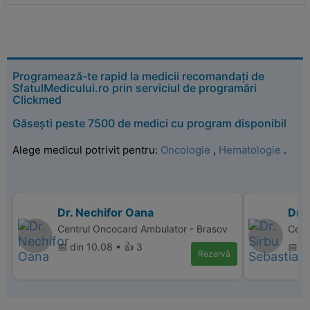
Programează-te rapid la medicii recomandați de
SfatulMedicului.ro prin serviciul de programări
Clickmed
Găsești peste 7500 de medici cu program disponibil
Alege medicul potrivit pentru:
Oncologie
,
Hematologie
.
Dr. Nechifor Oana
Dr. 
Centrul Oncocard Ambulator - Brasov
Cent
📅 din 10.08 • 👍 3
📅 di
Rezervă