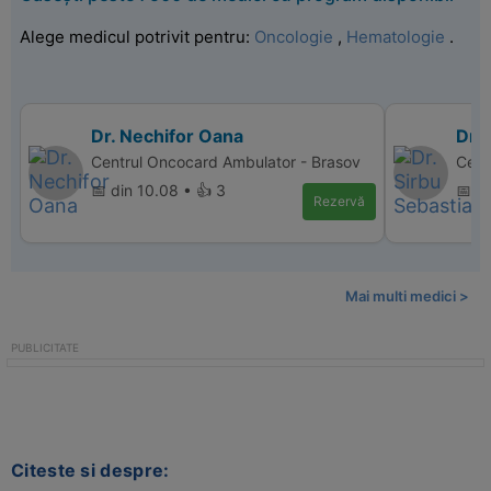
Alege medicul potrivit pentru:
Oncologie
,
Hematologie
.
Dr. Nechifor Oana
Dr. 
Centrul Oncocard Ambulator - Brasov
Cent
📅 din 10.08 • 👍 3
📅 di
Rezervă
Mai multi medici >
Citeste si despre: