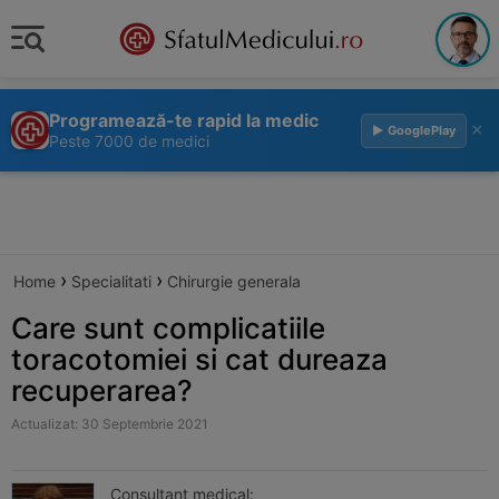
Programează-te rapid la medic
×
▶ GooglePlay
Peste 7000 de medici
›
›
Home
Specialitati
Chirurgie generala
Care sunt complicatiile
toracotomiei si cat dureaza
recuperarea?
Actualizat: 30 Septembrie 2021
Consultant medical: