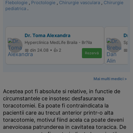
Flebologie
,
Proctologie
,
Chirurgie vasculara
,
Chirurgie
pediatrica
.
Dr. Toma Alexandra
Dr. 
Hyperclinica MedLife Braila - Br?ila
Spit
📅 din 24.08 • 👍 2
📅 d
Rezervă
Mai multi medici >
Acestea pot fi absolute si relative, in functie de
circumstantele ce insotesc desfasurarea
toracotomiei. Ea poate fi contraindicata la
pacientii care au trecut anterior printr-o alta
toracotomie, motivul fiind acela ca poate deveni
anevoioasa patrunderea in cavitatea toracica. De