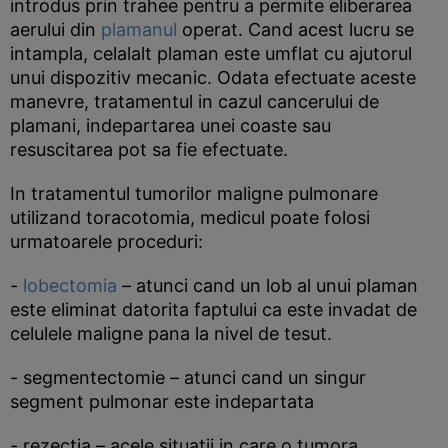
introdus prin trahee pentru a permite eliberarea
aerului din
plamanul
operat. Cand acest lucru se
intampla, celalalt plaman este umflat cu ajutorul
unui dispozitiv mecanic. Odata efectuate aceste
manevre, tratamentul in cazul cancerului de
plamani, indepartarea unei coaste sau
resuscitarea pot sa fie efectuate.
In tratamentul tumorilor maligne pulmonare
utilizand toracotomia, medicul poate folosi
urmatoarele proceduri:
-
lobectomia
– atunci cand un lob al unui plaman
este eliminat datorita faptului ca este invadat de
celulele maligne pana la nivel de tesut.
- segmentectomie – atunci cand un singur
segment pulmonar este indepartata
- rezectia – acele situatii in care o tumora