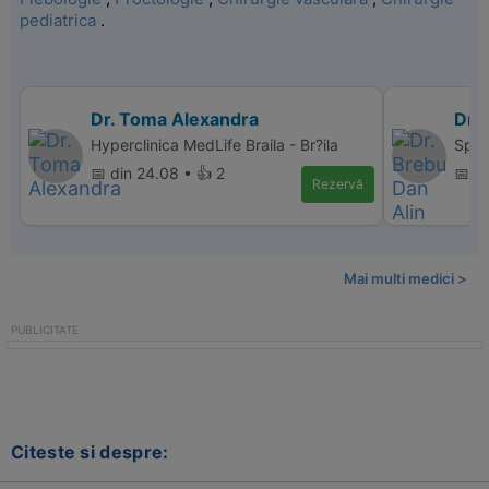
pediatrica
.
Dr. Toma Alexandra
Dr. 
Hyperclinica MedLife Braila - Br?ila
Spit
📅 din 24.08 • 👍 2
📅 d
Rezervă
Mai multi medici >
Citeste si despre: