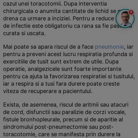
cazul unei toracotomii. Dupa interventia
chirurgicala o anumita cantitate de lichid se poate
?
drena ca urmare a inciziei. Pentru a reduce riscul
de infectie este obligatoriu ca rana sa fie pastrata
curata si uscata.
Mai poate sa apara riscul de a face
pneumonie
, iar
pentru a preveni acest lucru respiratia profunda si
exercitiile de tusit sunt extrem de utile. Dupa
operatie, analgezicele sunt foarte importante
pentru ca ajuta la favorizarea respiratiei si tusitului,
iar a respira si a tusi fara durere poate creste
viteza de recuperare a pacientului.
Exista, de asemenea, riscul de aritmii sau atacuri
de cord, disfunctii sau paralizie de corzi vocale,
fistule bronhopleurale, precum si de aparitie al
sindromului post-pneumectomie sau post-
toracotomie, care se manifesta prin durere la