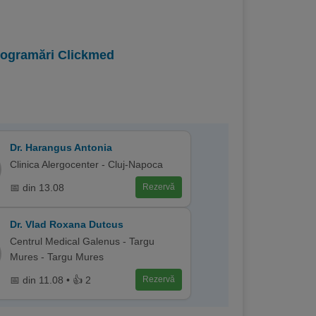
programări Clickmed
Dr. Harangus Antonia
Clinica Alergocenter - Cluj-Napoca
📅 din 13.08
Rezervă
Dr. Vlad Roxana Dutcus
Centrul Medical Galenus - Targu
Mures - Targu Mures
📅 din 11.08 • 👍 2
Rezervă