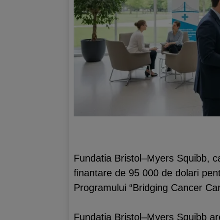
Fundatia Bristol–Myers Squibb, car
finantare de 95 000 de dolari pent
Programului “Bridging Cancer Car
Fundatia Bristol–Myers Squibb are