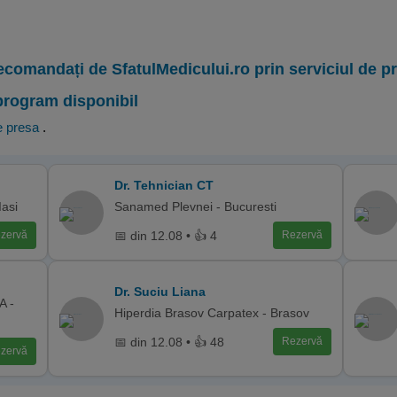
ecomandați de SfatulMedicului.ro prin serviciul de 
program disponibil
 presa
.
Dr. Tehnician CT
Iasi
Sanamed Plevnei - Bucuresti
📅 din 12.08 • 👍 4
zervă
Rezervă
Dr. Suciu Liana
A -
Hiperdia Brasov Carpatex - Brasov
📅 din 12.08 • 👍 48
Rezervă
zervă