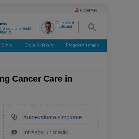
Contul Meu
Cere sfatul
medicului
re rapida la peste
medici
Clinici
Grupuri discutii
Programari medic
ing Cancer Care in
Autoevaluare simptome
Intreaba un medic