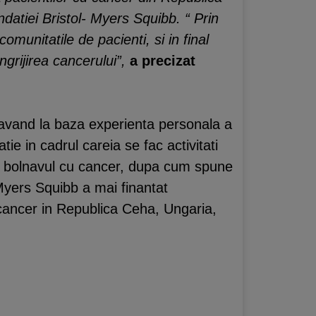
atiei Bristol- Myers Squibb. “ Prin
omunitatile de pacienti, si in final
grijirea cancerului”,
a precizat
, avand la baza experienta personala a
ie in cadrul careia se fac activitati
cat bolnavul cu cancer, dupa cum spune
Myers Squibb a mai finantat
 cancer in Republica Ceha, Ungaria,