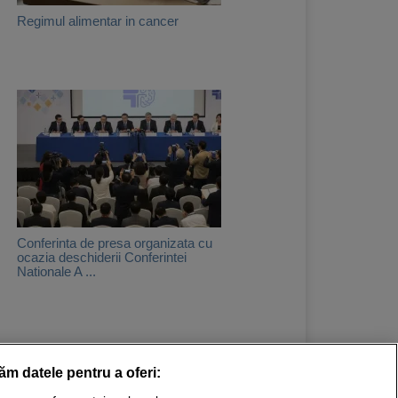
Regimul alimentar in cancer
Conferinta de presa organizata cu
ocazia deschiderii Conferintei
Nationale A ...
răm datele pentru a oferi:
Stiri medicale