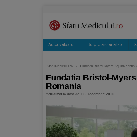
Autoevaluare
Interpretare analize
S
SfatulMedicului.ro
›
Fundatia Bristol-Myers Squibb contin
Fundatia Bristol-Myer
Romania
Actualizat la data de: 06 Decembrie 2010