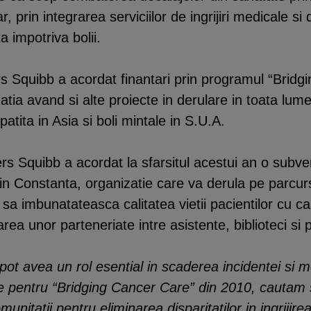
 prin integrarea serviciilor de ingrijiri medicale si
a impotriva bolii.
rs Squibb a acordat finantari prin programul “Brid
tia avand si alte proiecte in derulare in toata lumea
atita in Asia si boli mintale in S.U.A.
s Squibb a acordat la sfarsitul acestui an o subven
din Constanta, organizatie care va derula pe parcurs
sa imbunatateasca calitatea vietii pacientilor cu c
rea unor parteneriate intre asistente, biblioteci si p
t avea un rol esential in scaderea incidentei si mo
te pentru “Bridging Cancer Care” din 2010, cautam so
unitatii pentru eliminarea disparitatilor in ingrijir