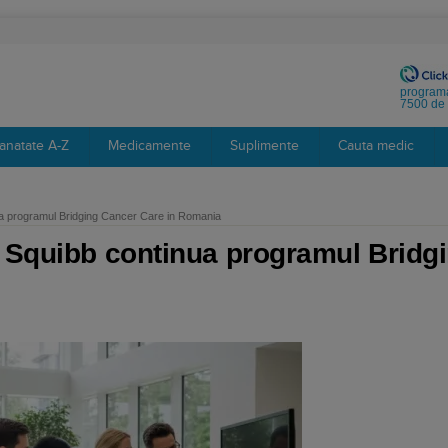
programa
7500 de 
anatate A-Z
Medicamente
Suplimente
Cauta medic
ua programul Bridging Cancer Care in Romania
s Squibb continua programul Bridg