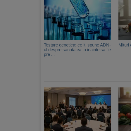
Testare genetica: ce iti spune ADN-
Mituri
ul despre sanatatea ta inainte sa fie
pre ...