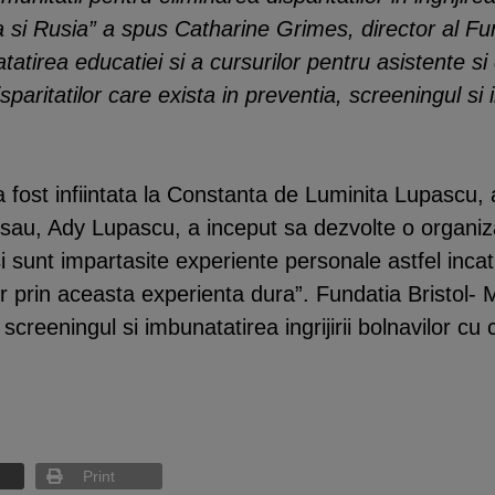
si Rusia” a spus Catharine Grimes, director al Fund
tirea educatiei si a cursurilor pentru asistente si c
ritatilor care exista in preventia, screeningul si in
 a fost infiintata la Constanta de Luminita Lupascu
 sau, Ady Lupascu, a inceput sa dezvolte o organizat
 si sunt impartasite experiente personale astfel in
 prin aceasta experienta dura”. Fundatia Bristol- 
creeningul si imbunatatirea ingrijirii bolnavilor cu
Print