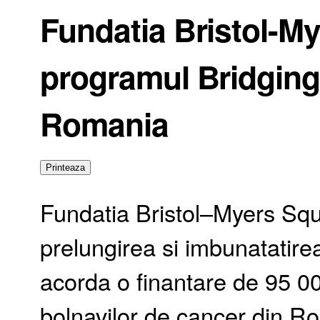
Fundatia Bristol-M
programul Bridging
Romania
Fundatia Bristol–Myers Squ
prelungirea si imbunatatirea 
acorda o finantare de 95 000
bolnavilor de cancer din R