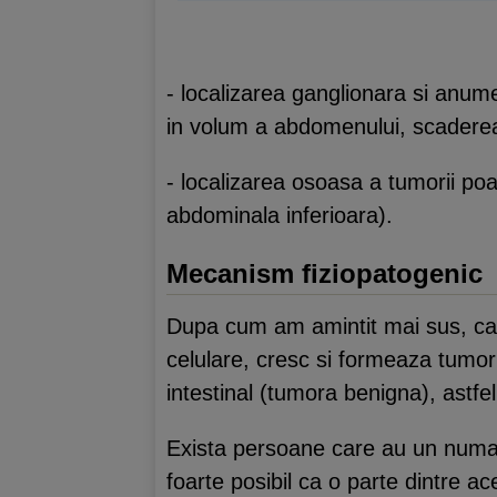
- localizarea ganglionara si anume
in volum a abdomenului, scaderea 
- localizarea osoasa a tumorii poat
abdominala inferioara).
Mecanism fiziopatogenic
Dupa cum am amintit mai sus, can
celulare, cresc si formeaza tumor
intestinal (tumora benigna), astfe
Exista persoane care au un numar m
foarte posibil ca o parte dintre ac