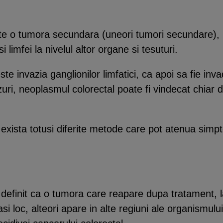
te o tumora secundara (uneori tumori secundare), r
 limfei la nivelul altor organe si tesuturi.
e invazia ganglionilor limfatici, ca apoi sa fie inva
uri, neoplasmul colorectal poate fi vindecat chiar 
t, exista totusi diferite metode care pot atenua simp
 definit ca o tumora care reapare dupa tratament, l
i loc, alteori apare in alte regiuni ale organismului