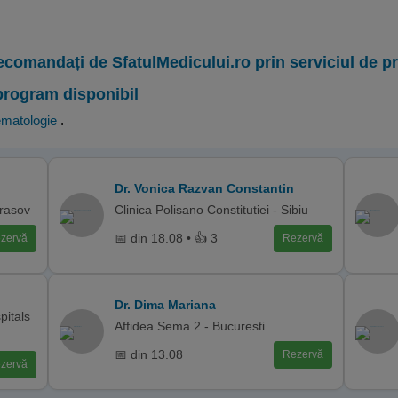
ecomandați de SfatulMedicului.ro prin serviciul de 
program disponibil
matologie
.
Dr. Vonica Razvan Constantin
Brasov
Clinica Polisano Constitutiei - Sibiu
📅 din 18.08 • 👍 3
zervă
Rezervă
Dr. Dima Mariana
pitals
Affidea Sema 2 - Bucuresti
📅 din 13.08
Rezervă
zervă