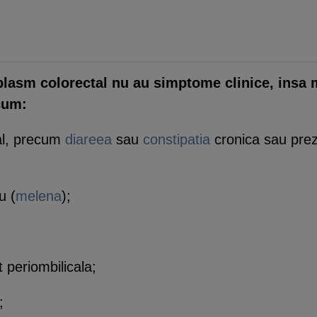
plasm colorectal nu au simptome clinice, insa m
cum:
inal, precum
diareea
sau
constipatia
cronica sau prez
u (
melena
);
 periombilicala;
;