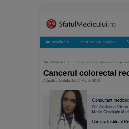
Autoevaluare
Interpretare analize
S
SfatulMedicului.ro
›
Cancerul colorectal recurent si metast
Cancerul colorectal re
Actualizat la data de: 05 Martie 2019
Consultant medical
Dr. Andreea Vinca
Medic Oncologie Medi
Clinica: Institutul 