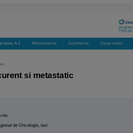
programa
7500 de 
anatate A-Z
Medicamente
Suplimente
Cauta medic
atic
curent si metastatic
:
cala
Regional de Oncologie, Iasi