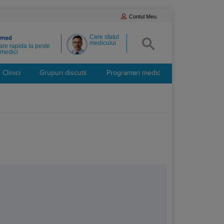
Contul Meu
Cere sfatul
medicului
re rapida la peste
medici
Clinici
Grupuri discutii
Programari medic