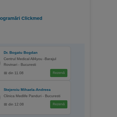
programări Clickmed
Dr. Bogatu Bogdan
Centrul Medical All4you -Barajul
Rovinari - Bucuresti
📅 din 11.08
Rezervă
Stejeroiu Mihaela-Andreea
Clinica Medlife Panduri - Bucuresti
📅 din 12.08
Rezervă