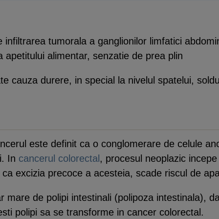
 infiltrarea tumorala a ganglionilor limfatici abdom
apetitului alimentar, senzatie de prea plin
e cauza durere, in special la nivelul spatelui, soldur
cerul este definit ca o conglomerare de celule a
i. In
cancerul colorectal
, procesul neoplazic incepe 
l ca excizia precoce a acesteia, scade riscul de apar
are de polipi intestinali (polipoza intestinala), d
esti polipi sa se transforme in cancer colorectal.