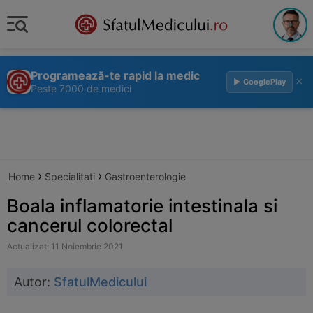
Programează-te rapid la medic
×
▶ GooglePlay
Peste 7000 de medici
›
›
Home
Specialitati
Gastroenterologie
Boala inflamatorie intestinala si
cancerul colorectal
Actualizat: 11 Noiembrie 2021
Autor:
SfatulMedicului