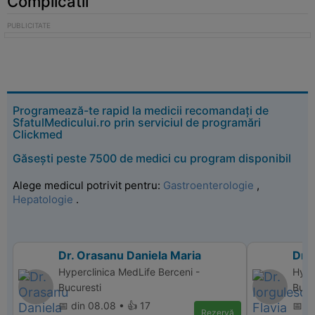
Complicatii
Programează-te rapid la medicii recomandați de
SfatulMedicului.ro prin serviciul de programări
Clickmed
Găsești peste 7500 de medici cu program disponibil
Alege medicul potrivit pentru:
Gastroenterologie
,
Hepatologie
.
Dr. Orasanu Daniela Maria
Dr. 
Hyperclinica MedLife Berceni -
Hype
Bucuresti
Bucu
📅 din 08.08 • 👍 17
📅 di
Rezervă