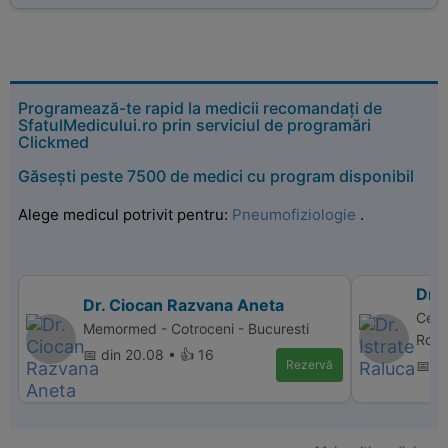
Programează-te rapid la medicii recomandați de
SfatulMedicului.ro prin serviciul de programări
Clickmed
Găsești peste 7500 de medici cu program disponibil
Alege medicul potrivit pentru:
Pneumofiziologie
.
Dr. 
Dr. Ciocan Razvana Aneta
Cent
Memormed - Cotroceni - Bucuresti
Rovin
📅 din 20.08 • 👍 16
Rezervă
📅 d