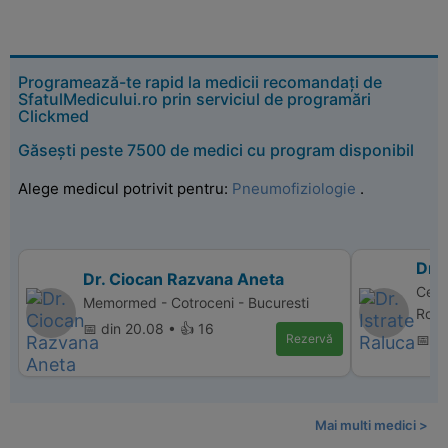
Programează-te rapid la medicii recomandați de
SfatulMedicului.ro prin serviciul de programări
Clickmed
Găsești peste 7500 de medici cu program disponibil
Alege medicul potrivit pentru:
Pneumofiziologie
.
Dr. 
Dr. Ciocan Razvana Aneta
Cent
Memormed - Cotroceni - Bucuresti
Rovin
📅 din 20.08 • 👍 16
Rezervă
📅 d
Mai multi medici >