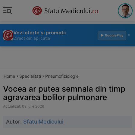
Vezi oferte și promoții
×
▶ GooglePlay
Direct din aplicație
›
›
Home
Specialitati
Pneumofiziologie
Vocea ar putea semnala din timp
agravarea bolilor pulmonare
Actualizat: 02 Iulie 2026
Autor:
SfatulMedicului