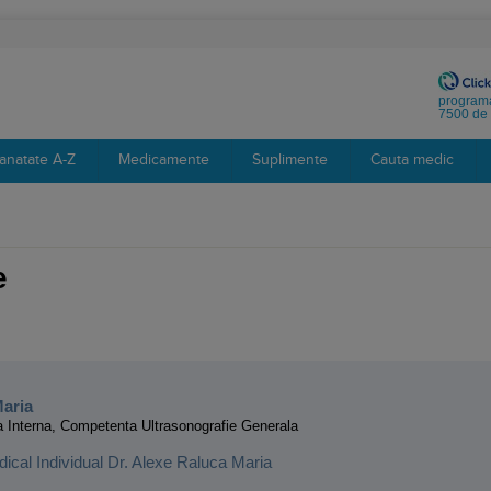
programa
7500 de 
anatate A-Z
Medicamente
Suplimente
Cauta medic
e
:
Maria
 Interna, Competenta Ultrasonografie Generala
ical Individual Dr. Alexe Raluca Maria