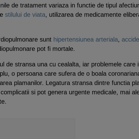
unile de tratament variaza in functie de tipul afecti
le
stilului de viata
, utilizarea de medicamente elibe
cardiopulmonare sunt
hipertensiunea arteriala
,
accide
rdiopulmonare pot fi mortale.
tul de stransa una cu cealalta, iar problemele care
emplu, o persoana care sufera de o boala coronarian
area plamanilor. Legatura stransa dintre functia pl
 complicatii si pot genera urgente medicale, mai al
te.