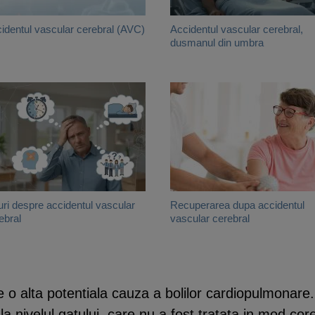
identul vascular cerebral (AVC)
Accidentul vascular cerebral,
dusmanul din umbra
uri despre accidentul vascular
Recuperarea dupa accidentul
ebral
vascular cerebral
 o alta potentiala cauza a bolilor cardiopulmonare
la nivelul gatului, care nu a fost tratata in mod co