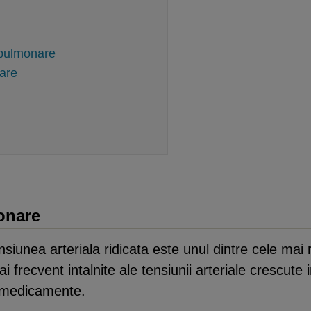
iopulmonare
are
onare
iunea arteriala ridicata este unul dintre cele mai r
frecvent intalnite ale tensiunii arteriale crescute 
r medicamente.