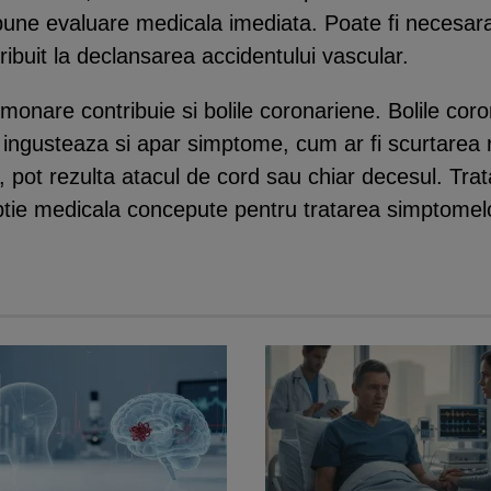
une evaluare medicala imediata. Poate fi necesara 
ribuit la declansarea accidentului vascular.
monare contribuie si bolile coronariene. Bolile cor
 ingusteaza si apar simptome, cum ar fi scurtarea r
, pot rezulta atacul de cord sau chiar decesul. Tra
ie medicala concepute pentru tratarea simptomelor