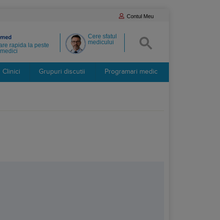
Contul Meu
Cere sfatul
medicului
re rapida la peste
medici
Clinici
Grupuri discutii
Programari medic