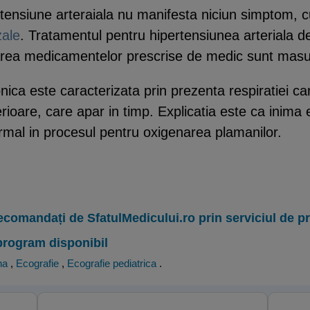
tensiune arteraiala nu manifesta niciun simptom, 
zale
. Tratamentul pentru hipertensiunea arteriala 
ilizarea medicamentelor prescrise de medic sunt mas
ica este caracterizata prin prezenta respiratiei car
rioare, care apar in timp. Explicatia este ca inima e
rmal in procesul pentru oxigenarea plamanilor.
ecomandați de SfatulMedicului.ro prin serviciul de 
program disponibil
na
,
Ecografie
,
Ecografie pediatrica
.