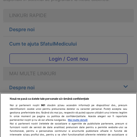
LINKURI RAPIDE
Despre noi
Cum te ajuta SfatulMedicului
Login / Cont nou
MAI MULTE LINKURI
Despre noi
Nouă ne pasă ca datele tale personale să rămână confidențiale
Legal
Noi și partenerii noștri
961
stocăm și/sau accesăm informații pe dispozitivul dvs., precum
identificatorii cookie unici pentru prelucrarea datelor cu caracter personal. Puteți accepta sau
gestiona preferințele dvs. făcând clic mai jos, respectiv vă puteți opune utilizării unui interes legitim
Drepturile consumatorului
în orice moment pe pagina cu politica de confidențialitate. Aceste alegeri vor fi raportate
partenerilor noștri și nu vă vor afecta navigarea.
Mai multe detalii
Noi si partenerii nostri (retelele de socializare si agentiile de publicitate partenere, precum si
furnizorii nostri de servicii de date analitice) prelucram date pentru a permite website-ului sa
Parteneri
functioneze, pentru a personaliza continutul si anunturile publicitare afisate in functie de
interesele si/sau profilul dvs., pentru a va oferi functionalitati aferente retelelor de socializare si