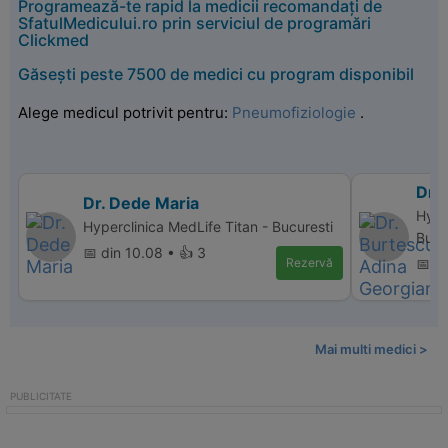
Programează-te rapid la medicii recomandați de
SfatulMedicului.ro prin serviciul de programări
Clickmed
Găsești peste 7500 de medici cu program disponibil
Alege medicul potrivit pentru:
Pneumofiziologie
.
Dr.
Dr. Dede Maria
Hype
Hyperclinica MedLife Titan - Bucuresti
Bucu
📅 din 10.08 • 👍 3
Rezervă
📅 di
Mai multi medici >