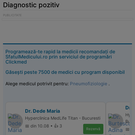
Diagnostic pozitiv
Programează-te rapid la medicii recomandați de
SfatulMedicului.ro prin serviciul de programări
Clickmed
Găsești peste 7500 de medici cu program disponibil
Alege medicul potrivit pentru:
Pneumofiziologie
.
Dr.
Dr. Dede Maria
Hype
Hyperclinica MedLife Titan - Bucuresti
Bucu
📅 din 10.08 • 👍 3
Rezervă
📅 di