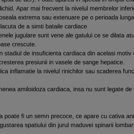
ichid. Apar mai frecvent la nivelul membrelor infer
oboseala extrema sau extenuare pe o perioada lunga 
placuta de a simti bataile cardiace
nele jugulare sunt vene ale gatului ce se dilata atu
oase crescute.
n stadiul de insuficienta cardiaca din acelasi moti
a cresterea presiunii in vasele de sange hepatice.
ica inflamatie la nivelul rinichilor sau scaderea func
nea amiloidoza cardiaca, insa nu sunt legate de s
 poate fi un semn precoce, ce apare cu cativa ani 
starea spatiului din jurul maduvei spinarii lombar