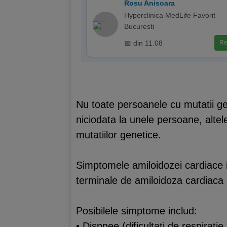
Rosu Anisoara
Hyperclinica MedLife Favorit -
Bucuresti
📅 din 11.08
Re
Nu toate persoanele cu mutatii ge
niciodata la unele persoane, alte
mutatiilor genetice.
Simptomele amiloidozei cardiace imp
terminale de amiloidoza cardiaca 
Posibilele simptome includ:
• Dispnee (dificultati de respiratie