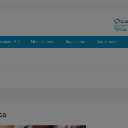
programa
7500 de 
anatate A-Z
Medicamente
Suplimente
Cauta medic
ca