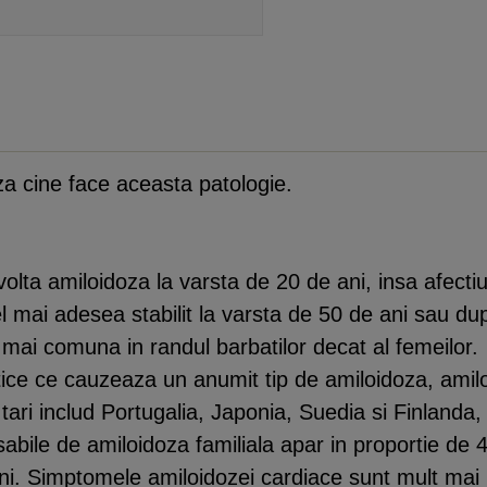
aza cine face aceasta patologie.
olta amiloidoza la varsta de 20 de ani, insa afecti
l mai adesea stabilit la varsta de 50 de ani sau du
 mai comuna in randul barbatilor decat al femeilor.
tice ce cauzeaza un anumit tip de amiloidoza, amilo
e tari includ Portugalia, Japonia, Suedia si Finlanda
abile de amiloidoza familiala apar in proportie de 
ani. Simptomele amiloidozei cardiace sunt mult mai 