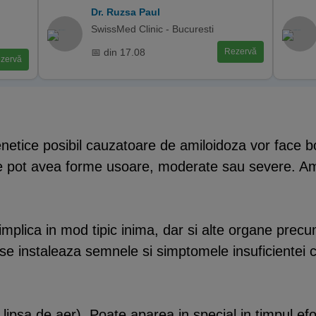
Dr. Ruzsa Paul
SwissMed Clinic - Bucuresti
📅 din 17.08
Rezervă
zervă
netice posibil cauzatoare de amiloidoza vor face bo
le pot avea forme usoare, moderate sau severe. Ami
lica in mod tipic inima, dar si alte organe precum r
se instaleaza semnele si simptomele insuficientei 
, lipsa de aer). Poate aparea in special in timpul efo