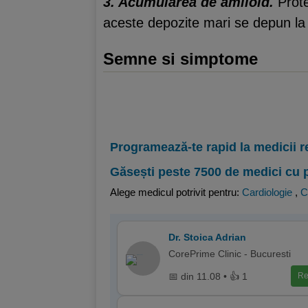
3. Acumularea de amiloid.
Prote
aceste depozite mari se depun la ni
Semne si simptome
Programează-te rapid la medicii r
Găsești peste 7500 de medici cu 
Alege medicul potrivit pentru:
Cardiologie
,
C
Dr. Stoica Adrian
CorePrime Clinic - Bucuresti
📅 din 11.08 • 👍 1
Re