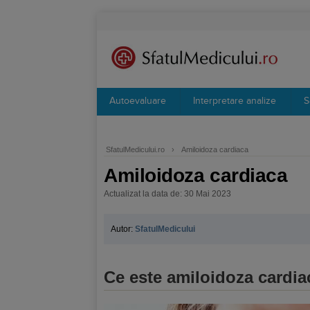
Autoevaluare
Interpretare analize
S
SfatulMedicului.ro
›
Amiloidoza cardiaca
Amiloidoza cardiaca
Actualizat la data de: 30 Mai 2023
Autor:
SfatulMedicului
Ce este amiloidoza cardia