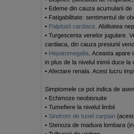
• Edeme din cauza acumularii de l
• Fatigabilitate: sentimentul de 
•
Palpitatii cardiace
. Abilitatea ne
• Turgescenta venelor jugulare. Ve
cardiaca, din cauza presiunii ven
•
Hepatomegalia
. Aceasta apare i
in plus de la nivelul inimii duce l
• Afectare renala. Acest lucru impl
Simptomele ce pot indica de aseme
• Echimoze neobisnuite
• Tumefiere la nivelul limbii
•
Sindrom de tunel carpian
(acesta
• Stenoza de maduva lombara (ingu