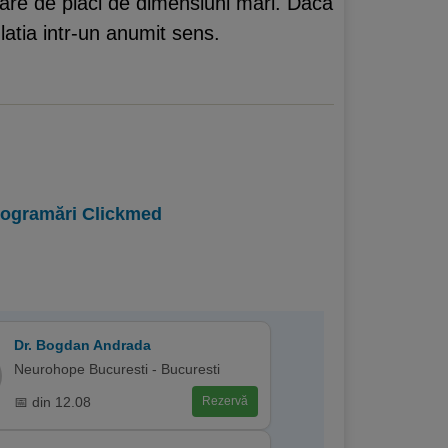
mare de placi de dimensiuni mari. Daca
ulatia intr-un anumit sens.
programări Clickmed
Dr. Bogdan Andrada
Neurohope Bucuresti - Bucuresti
📅 din 12.08
Rezervă