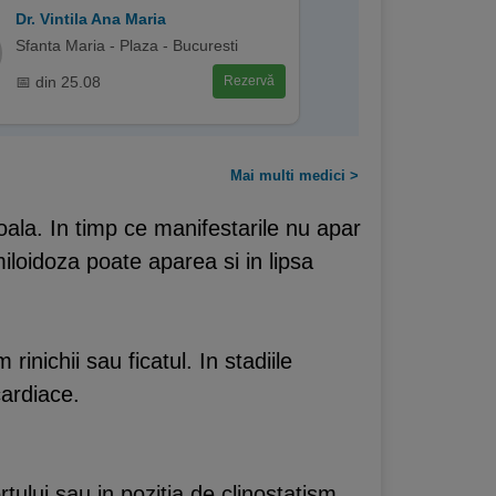
Dr. Vintila Ana Maria
Sfanta Maria - Plaza - Bucuresti
📅 din 25.08
Rezervă
Mai multi medici >
ala. In timp ce manifestarile nu apar
loidoza poate aparea si in lipsa
inichii sau ficatul. In stadiile
cardiace.
rtului sau in pozitia de clinostatism.