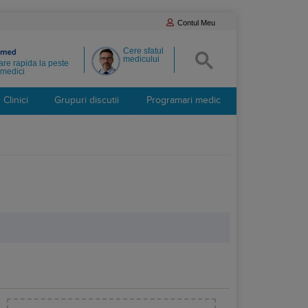
Contul Meu
Cere sfatul
medicului
re rapida la peste
medici
Clinici
Grupuri discutii
Programari medic