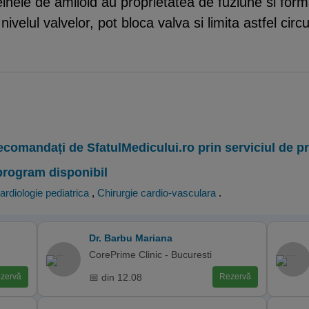
inele de amiloid au proprietatea de fuziune si for
velul valvelor, pot bloca valva si limita astfel circ
ecomandați de SfatulMedicului.ro prin serviciul de 
program disponibil
ardiologie pediatrica
,
Chirurgie cardio-vasculara
.
Dr. Barbu Mariana
CorePrime Clinic - Bucuresti
📅 din 12.08
zervă
Rezervă