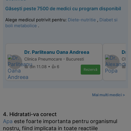
Găsești peste 7500 de medici cu program disponibil
Alege medicul potrivit pentru:
Diete-nutritie
,
Diabet si
boli metabolice
.
Dr. Parliteanu Oana Andreea
Dr.
Clinica Pneumocare - Bucuresti
Clin
📅 din 11.08 • 👍 6
📅 di
Rezervă
Mai multi medici >
4. Hidratati-va corect
Apa
este foarte importanta pentru organismul
nostru, fiind implicata in toate reactiile