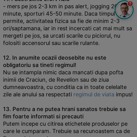
?
- mers pe jos 2-3 km in pas alert, jogging 20-30
minute, sporturi 45-50 minute. Daca timpul nu va
permite, activitatea fizica sa fie de minim 2-3
ori/saptamana, iar in rest incercati cat mai mult sa
mergeti pe jos, sa urcati scarile cu piciorul, nu
folositi accensorul sau scarile rulante.
12. In anumite ocazii deosebite nu este
obligatoriu sa tineti regimul!
Nu se intampla nimic daca mancati dupa pofta
inimii de Craciun, de Revelion sau de ziua
dumneavoastra, cu conditia ca in toate celelalte
zile ale anului sa respectati
regimul de viata
impus!
13. Pentru a ne putea hrani sanatos trebuie sa
fim foarte informati si precauti
Putem incepe cu citirea etichetele produselor pe
care le cumparam. Trebuie sa recunoastem ca de