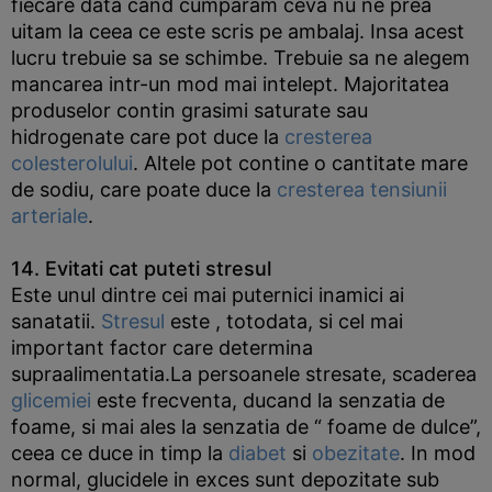
fiecare data cand cumparam ceva nu ne prea
uitam la ceea ce este scris pe ambalaj. Insa acest
lucru trebuie sa se schimbe. Trebuie sa ne alegem
mancarea intr-un mod mai intelept. Majoritatea
produselor contin grasimi saturate sau
hidrogenate care pot duce la
cresterea
colesterolului
. Altele pot contine o cantitate mare
de sodiu, care poate duce la
cresterea tensiunii
arteriale
.
14. Evitati cat puteti stresul
Este unul dintre cei mai puternici inamici ai
sanatatii.
Stresul
este , totodata, si cel mai
important factor care determina
supraalimentatia.La persoanele stresate, scaderea
glicemiei
este frecventa, ducand la senzatia de
foame, si mai ales la senzatia de “ foame de dulce”,
ceea ce duce in timp la
diabet
si
obezitate
. In mod
normal, glucidele in exces sunt depozitate sub