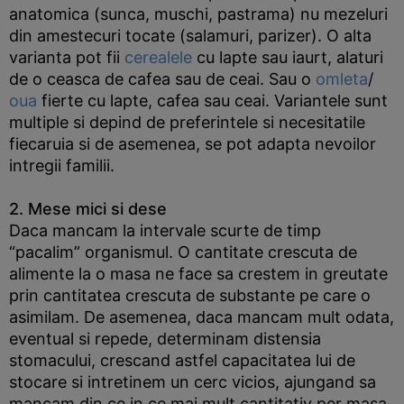
anatomica (sunca, muschi, pastrama) nu mezeluri
din amestecuri tocate (salamuri, parizer). O alta
varianta pot fii
cerealele
cu lapte sau iaurt, alaturi
de o ceasca de cafea sau de ceai. Sau o
omleta
/
oua
fierte cu lapte, cafea sau ceai. Variantele sunt
multiple si depind de preferintele si necesitatile
fiecaruia si de asemenea, se pot adapta nevoilor
intregii familii.
2. Mese mici si dese
Daca mancam la intervale scurte de timp
“pacalim” organismul. O cantitate crescuta de
alimente la o masa ne face sa crestem in greutate
prin cantitatea crescuta de substante pe care o
asimilam. De asemenea, daca mancam mult odata,
eventual si repede, determinam distensia
stomacului, crescand astfel capacitatea lui de
stocare si intretinem un cerc vicios, ajungand sa
mancam din ce in ce mai mult cantitativ per masa.