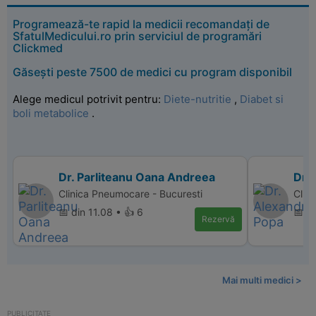
Programează-te rapid la medicii recomandați de
SfatulMedicului.ro prin serviciul de programări
Clickmed
Găsești peste 7500 de medici cu program disponibil
Alege medicul potrivit pentru:
Diete-nutritie
,
Diabet si
boli metabolice
.
Dr. Parliteanu Oana Andreea
Dr.
Clinica Pneumocare - Bucuresti
Clin
📅 din 11.08 • 👍 6
📅 di
Rezervă
Mai multi medici >