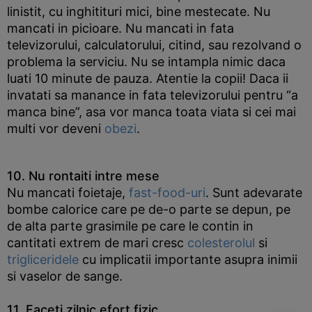
linistit, cu inghitituri mici, bine mestecate. Nu
mancati in picioare. Nu mancati in fata
televizorului, calculatorului, citind, sau rezolvand o
problema la serviciu. Nu se intampla nimic daca
luati 10 minute de pauza. Atentie la copii! Daca ii
invatati sa manance in fata televizorului pentru “a
manca bine”, asa vor manca toata viata si cei mai
multi vor deveni
obezi
.
10. Nu rontaiti intre mese
Nu mancati foietaje,
fast-food-uri
. Sunt adevarate
bombe calorice care pe de-o parte se depun, pe
de alta parte grasimile pe care le contin in
cantitati extrem de mari cresc
colesterolul
si
trigliceridele
cu implicatii importante asupra inimii
si vaselor de sange.
11. Faceti zilnic efort fizic