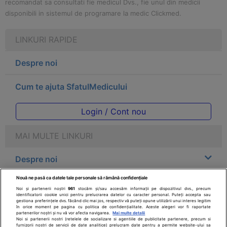
recomandat sa consultati fie medicul Dvs., fie unul din medicii
disponibili in sistemul de programare la medic Clickmed.
LINKURI RAPIDE
Despre noi
Cum te ajuta SfatulMedicului
Login / Cont nou
MAI MULTE LINKURI
Despre noi
Nouă ne pasă ca datele tale personale să rămână confidențiale
Legal
Noi și partenerii noștri
961
stocăm și/sau accesăm informații pe dispozitivul dvs., precum
identificatorii cookie unici pentru prelucrarea datelor cu caracter personal. Puteți accepta sau
gestiona preferințele dvs. făcând clic mai jos, respectiv vă puteți opune utilizării unui interes legitim
Drepturile consumatorului
în orice moment pe pagina cu politica de confidențialitate. Aceste alegeri vor fi raportate
partenerilor noștri și nu vă vor afecta navigarea.
Mai multe detalii
Noi si partenerii nostri (retelele de socializare si agentiile de publicitate partenere, precum si
furnizorii nostri de servicii de date analitice) prelucram date pentru a permite website-ului sa