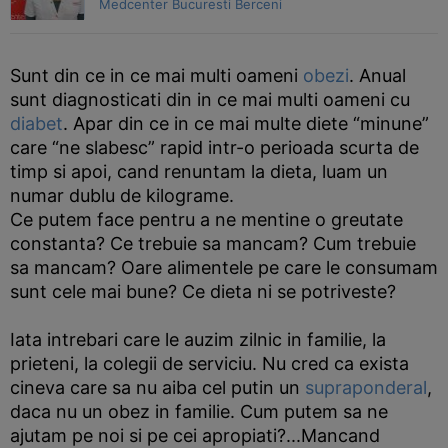
Medcenter Bucuresti Berceni
Sunt din ce in ce mai multi oameni
obezi
. Anual
sunt diagnosticati din in ce mai multi oameni cu
diabet
. Apar din ce in ce mai multe diete “minune”
care “ne slabesc” rapid intr-o perioada scurta de
timp si apoi, cand renuntam la dieta, luam un
numar dublu de kilograme.
Ce putem face pentru a ne mentine o greutate
constanta? Ce trebuie sa mancam? Cum trebuie
sa mancam? Oare alimentele pe care le consumam
sunt cele mai bune? Ce dieta ni se potriveste?
Iata intrebari care le auzim zilnic in familie, la
prieteni, la colegii de serviciu. Nu cred ca exista
cineva care sa nu aiba cel putin un
supraponderal
,
daca nu un obez in familie. Cum putem sa ne
ajutam pe noi si pe cei apropiati?...Mancand