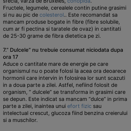
sfecla, varza de Bruxeles,
conopida
.
Fructele, legumele, cerealele contin putine grasimi
si nu au pic de
colesterol
.. Este recomandat sa
mancam produse bogate in fibre (fibre solubile,
cum ar fi pectina si taratele de ovaz) in cantitati
de 25-30 grame de fibra dietetica pe zi.
7.” Dulcele” nu trebuie consumat niciodata dupa
ora 17
Aduce o cantitate mare de energie pe care
organismul nu o poate folosi la acea ora deoarece
hormonii care intervin in folosirea lor sunt scazuti
in a doua parte a zilei. Astfel, nefiind folosit de
organism, “ dulcele” se transforma in grasimi care
se depun. Este indicat sa mancam “dulce” in prima
parte a zilei, inaintea unui
efort fizic
sau
intelectual crescut, glucoza fiind benzina creierului
si a muschilor.