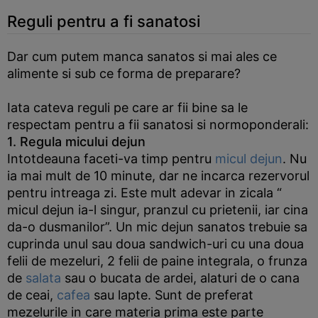
Reguli pentru a fi sanatosi
Dar cum putem manca sanatos si mai ales ce
alimente si sub ce forma de preparare?
Iata cateva reguli pe care ar fii bine sa le
respectam pentru a fii sanatosi si normoponderali:
1. Regula micului dejun
Intotdeauna faceti-va timp pentru
micul dejun
. Nu
ia mai mult de 10 minute, dar ne incarca rezervorul
pentru intreaga zi. Este mult adevar in zicala “
micul dejun ia-l singur, pranzul cu prietenii, iar cina
da-o dusmanilor”. Un mic dejun sanatos trebuie sa
cuprinda unul sau doua sandwich-uri cu una doua
felii de mezeluri, 2 felii de paine integrala, o frunza
de
salata
sau o bucata de ardei, alaturi de o cana
de ceai,
cafea
sau lapte. Sunt de preferat
mezelurile in care materia prima este parte