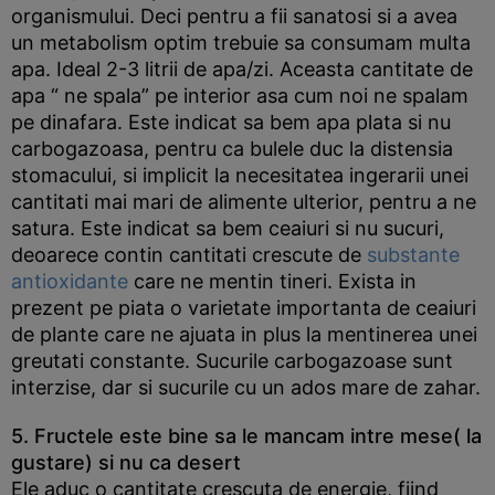
organismului. Deci pentru a fii sanatosi si a avea
un metabolism optim trebuie sa consumam multa
apa. Ideal 2-3 litrii de apa/zi. Aceasta cantitate de
apa “ ne spala” pe interior asa cum noi ne spalam
pe dinafara. Este indicat sa bem apa plata si nu
carbogazoasa, pentru ca bulele duc la distensia
stomacului, si implicit la necesitatea ingerarii unei
cantitati mai mari de alimente ulterior, pentru a ne
satura. Este indicat sa bem ceaiuri si nu sucuri,
deoarece contin cantitati crescute de
substante
antioxidante
care ne mentin tineri. Exista in
prezent pe piata o varietate importanta de ceaiuri
de plante care ne ajuata in plus la mentinerea unei
greutati constante. Sucurile carbogazoase sunt
interzise, dar si sucurile cu un ados mare de zahar.
5. Fructele este bine sa le mancam intre mese( la
gustare) si nu ca desert
Ele aduc o cantitate crescuta de energie, fiind