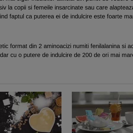
usiv la copii si femeile insarcinate sau care alapte
iind faptul ca puterea ei de indulcire este foarte ma
etic format din 2 aminoacizi numiti fenilalanina si ac
 dar cu o putere de indulcire de 200 de ori mai mar