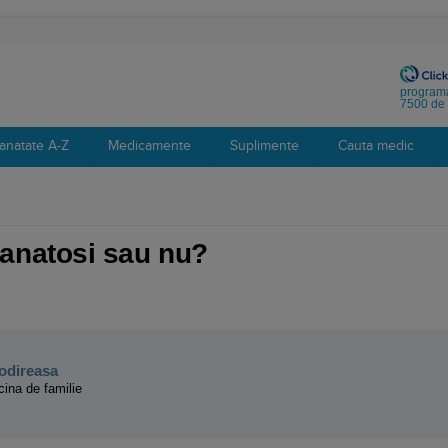
programa
7500 de 
anatate A-Z
Medicamente
Suplimente
Cauta medic
- sanatosi sau nu?
:
Todireasa
cina de familie