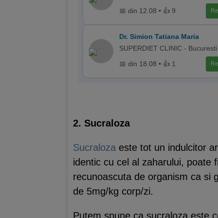
📅 din 12.08 • 👍 9
Re
Dr. Simion Tatiana Maria
SUPERDIET CLINIC - Bucuresti
📅 din 18.08 • 👍 1
Re
2. Sucraloza
Sucraloza
este tot un indulcitor ar
identic cu cel al zaharului, poate 
recunoascuta de organism ca si gl
de 5mg/kg corp/zi.
Putem spune ca sucraloza este cel 