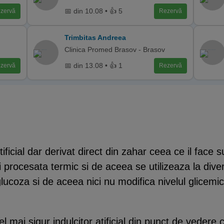
📅 din 10.08 • 👍 5
zervă
Rezervă
Trimbitas Andreea
Clinica Promed Brasov - Brasov
📅 din 13.08 • 👍 1
zervă
Rezervă
tificial dar derivat direct din zahar ceea ce il face 
fi procesata termic si de aceea se utilizeaza la dive
ucoza si de aceea nici nu modifica nivelul glicemic
mai sigur indulcitor atificial din punct de vedere ch