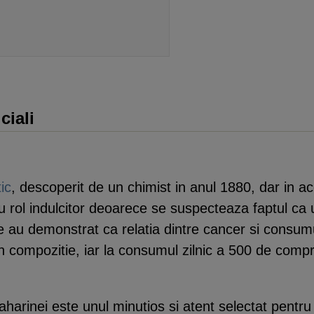
ciali
tic
, descoperit de un chimist in anul 1880, dar in ac
cu rol indulcitor deoarece se suspecteaza faptul c
iile au demonstrat ca relatia dintre cancer si cons
in compozitie, iar la consumul zilnic a 500 de compri
harinei este unul minutios si atent selectat pentru a