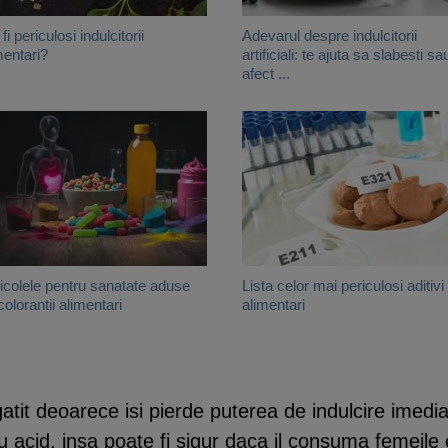
fi periculosi indulcitorii
Adevarul despre indulcitorii
mentari?
artificiali: te ajuta sa slabesti sau
afect ...
icolele pentru sanatate aduse
Lista celor mai periculosi aditivi
colorantii alimentari
alimentari
 gatit deoarece isi pierde puterea de indulcire imed
 acid, insa poate fi sigur daca il consuma femeile 