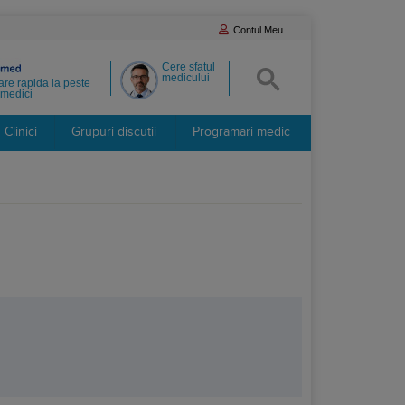
Contul Meu
Cere sfatul
medicului
re rapida la peste
medici
Clinici
Grupuri discutii
Programari medic