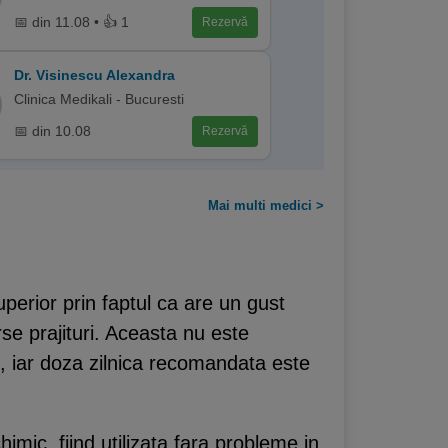
📅 din 11.08 • 👍 1
Rezervă
Dr. Visinescu Alexandra
Clinica Medikali - Bucuresti
📅 din 10.08
Rezervă
Mai multi medici >
superior prin faptul ca are un gust
rse prajituri. Aceasta nu este
, iar doza zilnica recomandata este
imic, fiind utilizata fara probleme in