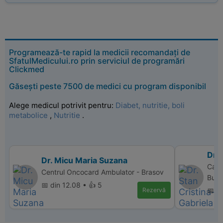
Programează-te rapid la medicii recomandați de
SfatulMedicului.ro prin serviciul de programări
Clickmed
Găsești peste 7500 de medici cu program disponibil
Alege medicul potrivit pentru:
Diabet, nutritie, boli
metabolice
,
Nutritie
.
Dr. 
Dr. Micu Maria Suzana
Cabin
Centrul Oncocard Ambulator - Brasov
Bucu
📅 din 12.08 • 👍 5
Rezervă
📅 d