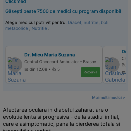
Clickmed
Găsești peste 7500 de medici cu program disponibil
Alege medicul potrivit pentru:
Diabet, nutritie, boli
metabolice
,
Nutritie
.
Dr. 
Dr. Micu Maria Suzana
Cabin
Centrul Oncocard Ambulator - Brasov
Bucu
📅 din 12.08 • 👍 5
Rezervă
📅 d
Mai multi medici >
Afectarea oculara in diabetul zaharat are o
evolutie lenta si progresiva - de la stadiul initial,
care e asimptomatic, pana la pierderea totala si
ireversibila a vederii.