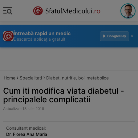
Întreabă rapid un medic
×
▶ GooglePlay
Descarcă aplicația gratuit
›
›
Home
Specialitati
Diabet, nutritie, boli metabolice
Cum iti modifica viata diabetul -
principalele complicatii
Actualizat: 18 Iulie 2019
Consultant medical:
Dr. Florea Ana Maria