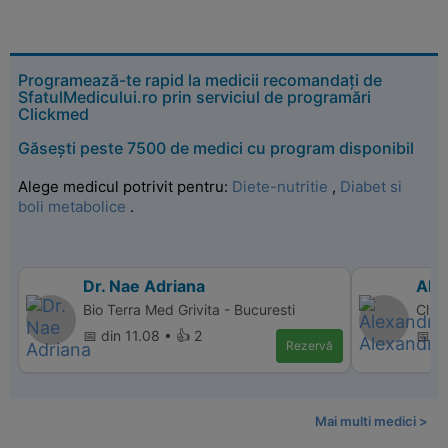
Programează-te rapid la medicii recomandați de
SfatulMedicului.ro prin serviciul de programări
Clickmed
Găsești peste 7500 de medici cu program disponibil
Alege medicul potrivit pentru:
Diete-nutritie
,
Diabet si
boli metabolice
.
Dr. Nae Adriana
Ale
Bio Terra Med Grivita - Bucuresti
Clini
📅 din 11.08 • 👍 2
📅 di
Rezervă
Mai multi medici >