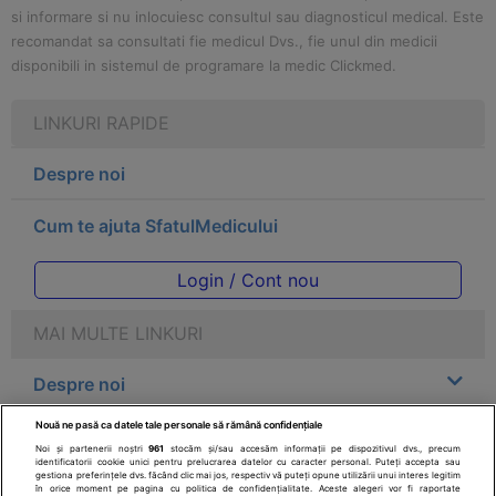
si informare si nu inlocuiesc consultul sau diagnosticul medical. Este
recomandat sa consultati fie medicul Dvs., fie unul din medicii
disponibili in sistemul de programare la medic Clickmed.
LINKURI RAPIDE
Despre noi
Cum te ajuta SfatulMedicului
Login / Cont nou
MAI MULTE LINKURI
Despre noi
Nouă ne pasă ca datele tale personale să rămână confidențiale
Legal
Noi și partenerii noștri
961
stocăm și/sau accesăm informații pe dispozitivul dvs., precum
identificatorii cookie unici pentru prelucrarea datelor cu caracter personal. Puteți accepta sau
gestiona preferințele dvs. făcând clic mai jos, respectiv vă puteți opune utilizării unui interes legitim
Drepturile consumatorului
în orice moment pe pagina cu politica de confidențialitate. Aceste alegeri vor fi raportate