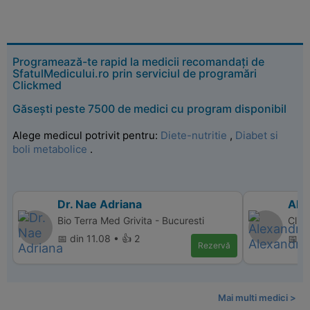
Programează-te rapid la medicii recomandați de
SfatulMedicului.ro prin serviciul de programări
Clickmed
Găsești peste 7500 de medici cu program disponibil
Alege medicul potrivit pentru:
Diete-nutritie
,
Diabet si
boli metabolice
.
Dr. Nae Adriana
Ale
Bio Terra Med Grivita - Bucuresti
Clini
📅 din 11.08 • 👍 2
📅 di
Rezervă
Mai multi medici >