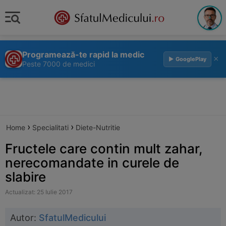
Programează-te rapid la medic
×
▶ GooglePlay
Peste 7000 de medici
›
›
Home
Specialitati
Diete-Nutritie
Fructele care contin mult zahar,
nerecomandate in curele de
slabire
Actualizat: 25 Iulie 2017
Autor:
SfatulMedicului