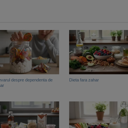
varul despre dependenta de
Dieta fara zahar
ar