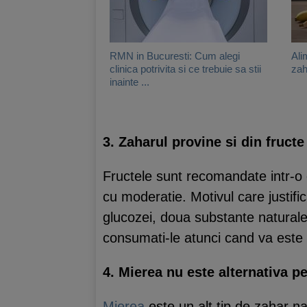
RMN in Bucuresti: Cum alegi
Ali
clinica potrivita si ce trebuie sa stii
zah
inainte ...
3. Zaharul provine si din fructe
Fructele sunt recomandate intr-o di
cu moderatie. Motivul care justifi
glucozei, doua substante naturale 
consumati-le atunci cand va este po
4. Mierea nu este alternativa pe
Mierea
este un alt tip de zahar na