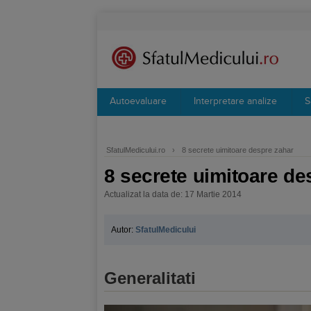
Autoevaluare
Interpretare analize
S
SfatulMedicului.ro
›
8 secrete uimitoare despre zahar
8 secrete uimitoare de
Actualizat la data de: 17 Martie 2014
Autor:
SfatulMedicului
Generalitati