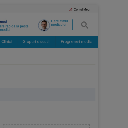
Contul Meu
Cere sfatul
medicului
re rapida la peste
medici
Clinici
Grupuri discutii
Programari medic