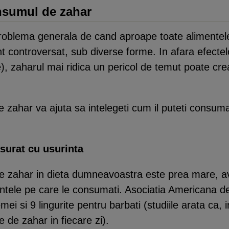
onsumul de zahar
oblema generala de cand aproape toate alimentele,
t controversat, sub diverse forme. In afara efectelo
e), zaharul mai ridica un pericol de temut poate c
e zahar va ajuta sa intelegeti cum il puteti consuma
surat cu usurinta
e zahar in dieta dumneavoastra este prea mare, ave
imentele pe care le consumati. Asociatia American
femei si 9 lingurite pentru barbati (studiile arata 
e de zahar in fiecare zi).