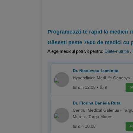
Programează-te rapid la medicii r
Găsești peste 7500 de medici cu 
Alege medicul potrivit pentru:
Diete-nutritie
,
Dr. Nicolescu Luminita
Hyperclinica MedLife Genesys -
📅 din 12.08 • 👍 9
Re
Dr. Florina Daniela Ruta
Centrul Medical Galenus - Targ
Mures - Targu Mures
📅 din 10.08
Re