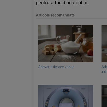
pentru a functiona optim.
Articole recomandate
Adevarul despre zahar
Ade
zah