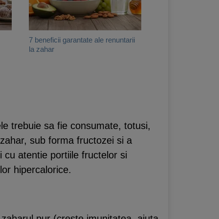
7 beneficii garantate ale renuntarii
la zahar
ele trebuie sa fie consumate, totusi,
zahar, sub forma fructozei si a
u atentie portiile fructelor si
lor hipercalorice.
 zaharul pur (creste imunitatea, ajuta