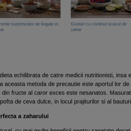
mente surprinzator de bogate in
Gustari cu continut scazut de
ar
zahar
eta echilibrata de catre medicii nutritionisti, insa 
ca aceasta metoda de precautie este aportul lor de 
din fructe al caror exces este nesanatos. Masurati c
fta de ceva dulce, in locul prajiturilor si al bauturi
rfecta a zaharului
tural, cu mai multe beneficii pentru sanatate decat