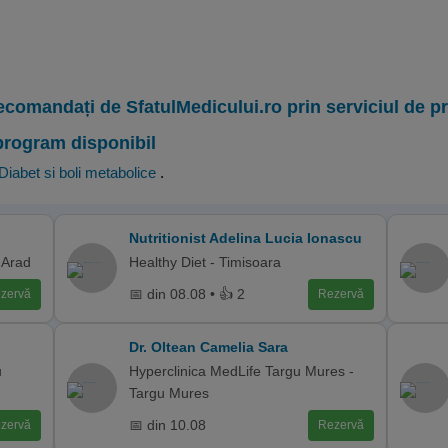
ecomandați de SfatulMedicului.ro prin serviciul de 
program disponibil
Diabet si boli metabolice
.
Nutritionist Adelina Lucia Ionascu
 Arad
Healthy Diet - Timisoara
📅 din 08.08 • 👍 2
zervă
Rezervă
Dr. Oltean Camelia Sara
u
Hyperclinica MedLife Targu Mures -
Targu Mures
📅 din 10.08
zervă
Rezervă