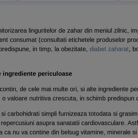
torizarea linguritelor de zahar din meniul zilnic, i
ment consumat (consultati etichetele produselor proc
 predispune, in timp, la obezitate,
diabet zaharat
, b
te ingrediente periculoase
ontin, de cele mai multe ori, si alte ingrediente p
 o valoare nutritiva crescuta, in schimb predispun 
si carbohidrati simpli furnizeaza totodata si grasim
le repercusiuni asupra sanatatii cardiovasculare. As
ea ca nu va contine din belsug vitamine, minerale s