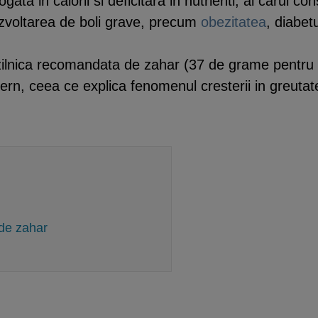
ta in calorii si deficitara in nutrienti, al carui con
dezvoltarea de boli grave, precum
obezitatea
, diabet
za zilnica recomandata de zahar (37 de grame pentru
rn, ceea ce explica fenomenul cresterii in greutate 
 de zahar