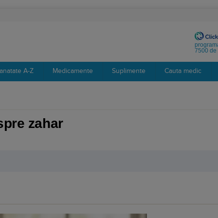
programa
7500 de 
anatate A-Z
Medicamente
Suplimente
Cauta medic
spre zahar